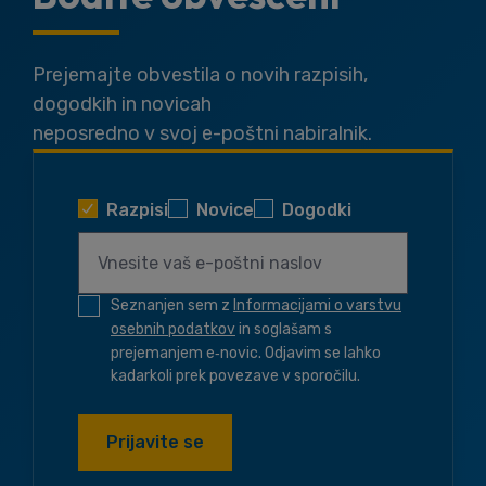
Prejemajte obvestila o novih razpisih,
dogodkih in novicah
neposredno v svoj e-poštni nabiralnik.
Razpisi
Novice
Dogodki
Seznanjen sem z
Informacijami o varstvu
osebnih podatkov
in soglašam s
prejemanjem e‑novic. Odjavim se lahko
kadarkoli prek povezave v sporočilu.
Prijavite se