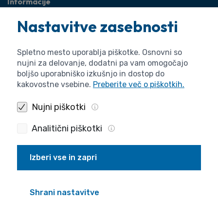
Informacije
O agenciji
Nastavitve zasebnosti
Splošne zadeve
Pravne zadeve
Spletno mesto uporablja piškotke. Osnovni so
nujni za delovanje, dodatni pa vam omogočajo
boljšo uporabniško izkušnjo in dostop do
kakovostne vsebine.
Preberite več o piškotkih.
Nujni piškotki
Analitični piškotki
Izberi vse in zapri
Politika zasebnosti
Piškotki
Izjava o dostopnosti
Pogoji uporabe
Produkcija
Shrani nastavitve
© 2026 ARIS. Vse pravice pridržane.