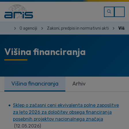
O agenciji
Zakoni, predpisi in normativni akti
Višin
Višina financiranja
Višina financiranja
Arhiv
Sklep o začasni ceni ekvivalenta polne zaposlitve
za leto 2026 za določitev obsega financiranja
posebnih projektov nacionalnega značaja
(12.05.2026)