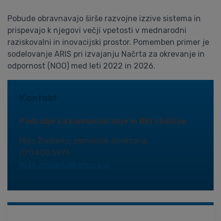
Pobude obravnavajo širše razvojne izzive sistema in
prispevajo k njegovi večji vpetosti v mednarodni
raziskovalni in inovacijski prostor. Pomemben primer je
sodelovanje ARIS pri izvajanju Načrta za okrevanje in
odpornost (NOO) med leti 2022 in 2026.
Kontakt
Področje za komuniciranje in RRI stičišče
Mito Žnidarko, pomočnik direktorja
(01) 400 5976
mito.znidarko@aris-rs.si