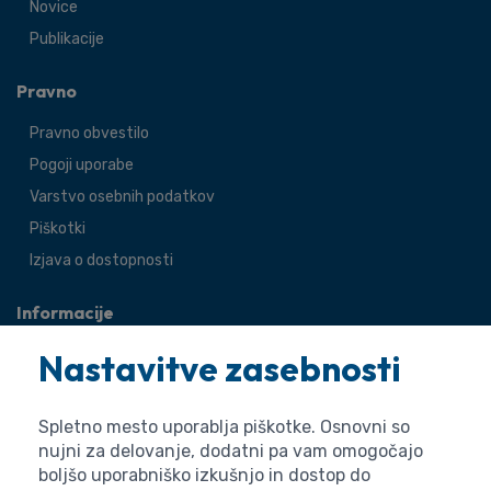
Novice
Publikacije
Pravno
Pravno obvestilo
Pogoji uporabe
Varstvo osebnih podatkov
Piškotki
Izjava o dostopnosti
Informacije
O agenciji
Nastavitve zasebnosti
Splošne zadeve
Pravne zadeve
Spletno mesto uporablja piškotke. Osnovni so
nujni za delovanje, dodatni pa vam omogočajo
boljšo uporabniško izkušnjo in dostop do