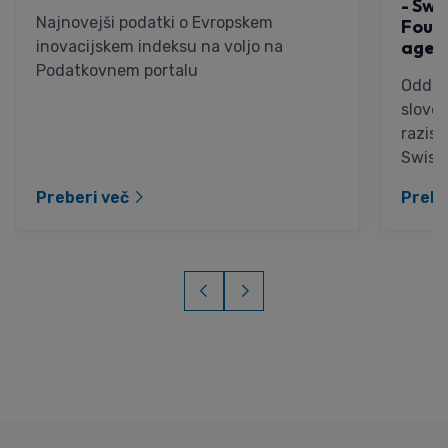
- Swi
Najnovejši podatki o Evropskem
Found
agenc
inovacijskem indeksu na voljo na
Podatkovnem portalu
Oddaja
slove
razisk
Swiss.
Preberi več
Prebe