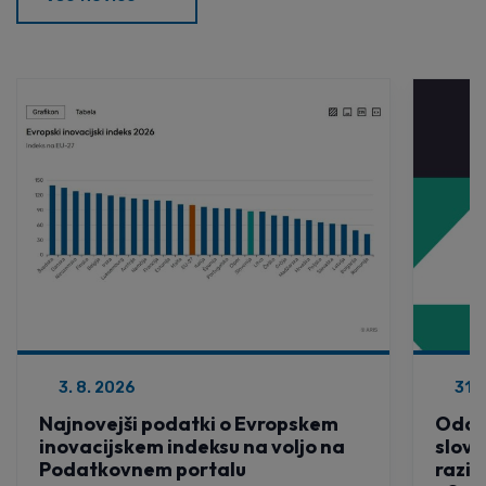
3. 8. 2026
31. 
Najnovejši podatki o Evropskem
Oddaj
inovacijskem indeksu na voljo na
slov
Podatkovnem portalu
razis