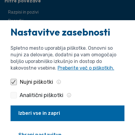
Hitre povezave
Razpisi in pozivi
Dogodki
Nastavitve zasebnosti
Novice
Publikacije
Spletno mesto uporablja piškotke. Osnovni so
Pravno
nujni za delovanje, dodatni pa vam omogočajo
boljšo uporabniško izkušnjo in dostop do
Pravno obvestilo
kakovostne vsebine.
Preberite več o piškotkih.
Pogoji uporabe
Nujni piškotki
Varstvo osebnih podatkov
Piškotki
Analitični piškotki
Izjava o dostopnosti
Izberi vse in zapri
Informacije
O agenciji
Splošne zadeve
Shrani nastavitve