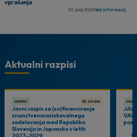
vprašanja
30. junij 2026
Več informacij
Aktualni razpisi
ODPRT
ŠE 28 DNI
ODPR
Javni razpis za (so)financiranje
JAVN
znanstvenoraziskovalnega
VAVČ
sodelovanja med Republiko
pozi
Slovenijo in Japonsko v letih
2027–2029
Ro