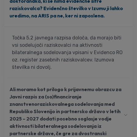
doktorandka, ki še nima evidenčne šifre
raziskovalca? Evidenčno številko v Izumu ji lahko
uredimo, na ARIS pa ne, ker ni zaposlena.
Točka 5.2 javnega razpisa določa, da morajo biti
vsi sodelujoči raziskovalci na aktivnosti
bilateralnega sodelovanja vpisani v Evidenco RO
oz. register zasebnih raziskovalcev. Izumova
številka ni dovolj.
Ali moramo kot prilogo k prijavnemu obrazcu za
Javni razpis za (so)financiranje
znanstvenoraziskovalnega sodelovanja med
Republiko Slovenijo in partnersko državo v letih
2025 – 2027 dodati posebno soglasje vodje
aktivnosti bilateralnega sodelovanja iz
partnerske države, če gre za dvostranski