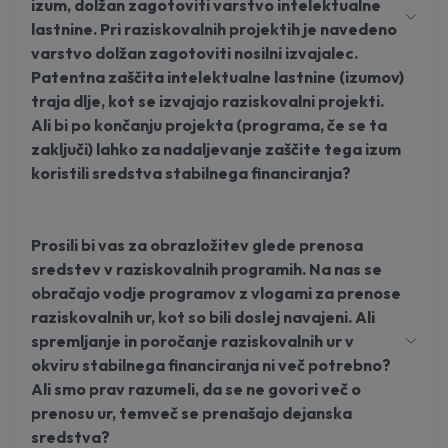
izum, dolžan zagotoviti varstvo intelektualne
lastnine. Pri raziskovalnih projektih je navedeno
varstvo dolžan zagotoviti nosilni izvajalec.
Patentna zaščita intelektualne lastnine (izumov)
traja dlje, kot se izvajajo raziskovalni projekti.
Ali bi po končanju projekta (programa, če se ta
zaključi) lahko za nadaljevanje zaščite tega izum
koristili sredstva stabilnega financiranja?
Prosili bi vas za obrazložitev glede prenosa
sredstev v raziskovalnih programih. Na nas se
obračajo vodje programov z vlogami za prenose
raziskovalnih ur, kot so bili doslej navajeni. Ali
spremljanje in poročanje raziskovalnih ur v
okviru stabilnega financiranja ni več potrebno?
Ali smo prav razumeli, da se ne govori več o
prenosu ur, temveč se prenašajo dejanska
sredstva?