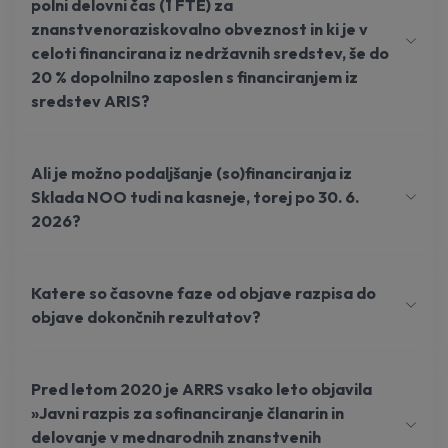
polni delovni čas (1 FTE) za
znanstvenoraziskovalno obveznost in ki je v
celoti financirana iz nedržavnih sredstev, še do
20 % dopolnilno zaposlen s financiranjem iz
sredstev ARIS?
Ali je možno podaljšanje (so)financiranja iz
Sklada NOO tudi na kasneje, torej po 30. 6.
2026?
Katere so časovne faze od objave razpisa do
objave dokončnih rezultatov?
Pred letom 2020 je ARRS vsako leto objavila
»Javni razpis za sofinanciranje članarin in
delovanje v mednarodnih znanstvenih