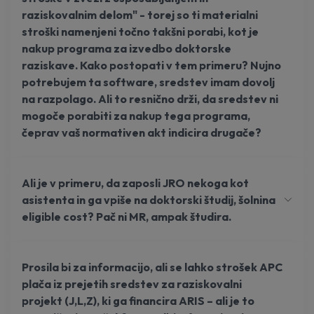
raziskovalnim delom" - torej so ti materialni
stroški namenjeni točno takšni porabi, kot je
nakup programa za izvedbo doktorske
raziskave. Kako postopati v tem primeru? Nujno
potrebujem ta software, sredstev imam dovolj
na razpolago. Ali to resnično drži, da sredstev ni
mogoče porabiti za nakup tega programa,
čeprav vaš normativen akt indicira drugače?
Ali je v primeru, da zaposli JRO nekoga kot
asistenta in ga vpiše na doktorski študij, šolnina
eligible cost? Pač ni MR, ampak študira.
Prosila bi za informacijo, ali se lahko strošek APC
plača iz prejetih sredstev za raziskovalni
projekt (J,L,Z), ki ga financira ARIS – ali je to