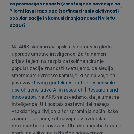
za promocijo znanosti (vprašanje se navezuje na
Pilotni javni razpis za (so)financiranje aktivnosti
popularizacije in komuniciranja znanosti v letu
2026)?
Na ARIS sledimo evropskim smernicam glede
uporabe umetne inteligence. Za ta namen
prijaviteljem na razpis za (so)financiranje
popularizacije znanosti svetujemo, da sledijo
smernicam Evropske komisije, ki so na voljo na
povezavi:
Living guidelines on the responsible
use of generative AI in research | Research and
innovation.
Na ARIS se zavedamo, da je umetna
inteligenca (UI) postala sestavni del našega
vsakdanjega življenja ter spreminja način, kako
živimo in delamo, kot navajajo v uvodniku
dokumenta na povezavi. Ob tem uporaba takšnih
orodij ne vpliva na izključno odgovornost