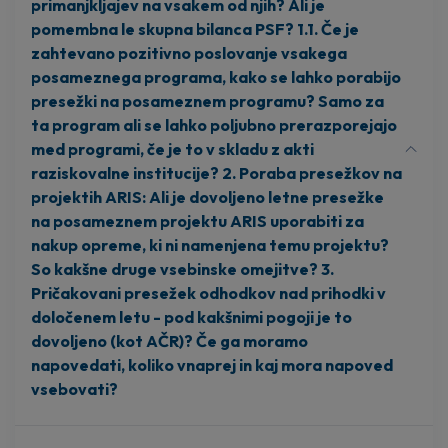
primanjkljajev na vsakem od njih? Ali je
pomembna le skupna bilanca PSF? 1.1. Če je
zahtevano pozitivno poslovanje vsakega
posameznega programa, kako se lahko porabijo
presežki na posameznem programu? Samo za
ta program ali se lahko poljubno prerazporejajo
med programi, če je to v skladu z akti
raziskovalne institucije? 2. Poraba presežkov na
projektih ARIS: Ali je dovoljeno letne presežke
na posameznem projektu ARIS uporabiti za
nakup opreme, ki ni namenjena temu projektu?
So kakšne druge vsebinske omejitve? 3.
Pričakovani presežek odhodkov nad prihodki v
določenem letu - pod kakšnimi pogoji je to
dovoljeno (kot AČR)? Če ga moramo
napovedati, koliko vnaprej in kaj mora napoved
vsebovati?