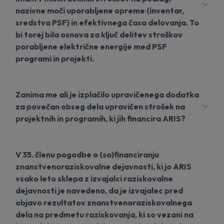
nazivne moči uporabljene opreme (inventar,
sredstva PSF) in efektivnega časa delovanja. To
bi torej bila osnova za ključ delitev stroškov
porabljene električne energije med PSF
programi in projekti.
Zanima me ali je izplačilo upravičenega dodatka
za povečan obseg dela upravičen strošek na
projektnih in programih, ki jih financira ARIS?
V 35. členu pogodbe o (so)financiranju
znanstvenoraziskovalne dejavnosti, ki jo ARIS
vsako leto sklepa z izvajalci raziskovalne
dejavnosti je navedeno, da je izvajalec pred
objavo rezultatov znanstvenoraziskovalnega
dela na predmetu raziskovanja, ki so vezani na