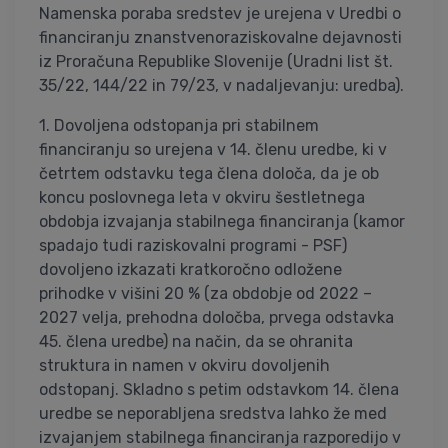
Namenska poraba sredstev je urejena v Uredbi o
financiranju znanstvenoraziskovalne dejavnosti
iz Proračuna Republike Slovenije (Uradni list št.
35/22, 144/22 in 79/23, v nadaljevanju: uredba).
1. Dovoljena odstopanja pri stabilnem
financiranju so urejena v 14. členu uredbe, ki v
četrtem odstavku tega člena določa, da je ob
koncu poslovnega leta v okviru šestletnega
obdobja izvajanja stabilnega financiranja (kamor
spadajo tudi raziskovalni programi - PSF)
dovoljeno izkazati kratkoročno odložene
prihodke v višini 20 % (za obdobje od 2022 –
2027 velja, prehodna določba, prvega odstavka
45. člena uredbe) na način, da se ohranita
struktura in namen v okviru dovoljenih
odstopanj. Skladno s petim odstavkom 14. člena
uredbe se neporabljena sredstva lahko že med
izvajanjem stabilnega financiranja razporedijo v