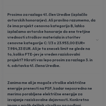
Prosimo za razlago 41. člen Uredbe (izplačilo
avtorskih honorarjev). Ali pravilno razumemo, da
če ima projekt cenovno kategorijo B, lahko
izplačamo avtorske honorarje do ene tretjine
vrednosti stroškov materiala in storitev
cenovne kategorije C: 1/3 x 23.953,00 EUR=
7.984,33 EUR. Ali je ta znesek limit ne glede na
to, koliko FTE-jev je vreden raziskovalni
projekt? Hkrati vas lepo prosim za razlago 3. in
4. odstavka 41. člena Uredbe.
Zanima me ali je mogoče stroške električne
energije prenesti na PSF, kadar neposredno ne
merimo porabljene električne energije za
izvajanje raziskovalne dejavnosti. Konkretno
imam v mislih delilnik stroškov na podlagi