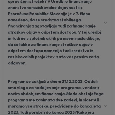
upravičeni strošek? V Uredbi o financiranju
znanstvenoraziskovalne dejavnosti iz
Proračuna Republike Slovenije je v 7. členu
navedeno, da se sredstva stabilnega
financiranja zagotavljajo tudi za financiranje
stroškov objav v odprtem dostopu. V tej uredbi
in tudi ne v splošnih aktih pa nisem našla dikcije,
da se lahko za financiranje stroškov objav v
odprtem dostopu namenijo tudi sredstva iz
raziskovalnih projektov, zato vas prosim za ta
odgovor.
Program se zaključi z dnem 31.12.2023. Oddali
smo vlogo za nadaljevanje programa, vendar z
novim obdobjem financiranja.Glede obstoječega
programa me zanimata dve zadevi, in sicer:Ali
moramo vse stroške, predvidene do konca leta
2023, tudi porabiti do konca 2023?Kako je z