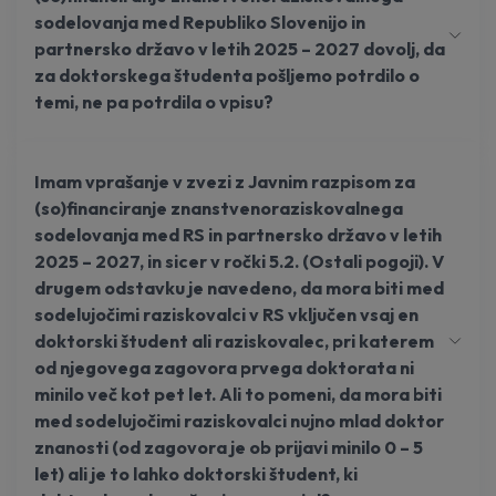
sodelovanja med Republiko Slovenijo in
partnersko državo v letih 2025 – 2027 dovolj, da
za doktorskega študenta pošljemo potrdilo o
temi, ne pa potrdila o vpisu?
Imam vprašanje v zvezi z Javnim razpisom za
(so)financiranje znanstvenoraziskovalnega
sodelovanja med RS in partnersko državo v letih
2025 – 2027, in sicer v ročki 5.2. (Ostali pogoji). V
drugem odstavku je navedeno, da mora biti med
sodelujočimi raziskovalci v RS vključen vsaj en
doktorski študent ali raziskovalec, pri katerem
od njegovega zagovora prvega doktorata ni
minilo več kot pet let. Ali to pomeni, da mora biti
med sodelujočimi raziskovalci nujno mlad doktor
znanosti (od zagovora je ob prijavi minilo 0 – 5
let) ali je to lahko doktorski študent, ki