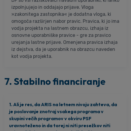
DF so vsi raziskovalci navadni uporabniki, ki lahko
izpolnjujejo in oddajajo prijave. Vloga
»zakonitega zastopnika« je dodatna vloga, ki
omogoča razširjen nabor pravic. Pravica, ki jo ima
vodja projekta na lastnem obrazcu, izhaja iz
osnovne uporabniške pravice - gre za pravico
urejanja lastne prijave. Omenjena pravica izhaja
iz dejstva, da je uporabnik na obrazcu naveden
kot vodja projekta.
7. Stabilno financiranje
1. Ali je res, da ARIS na letnem nivoju zahteva, da
je poslovanje znotraj vsakega programa v
skupini večih programov v okviru PSF
uravnoteženo in da torej ni niti presežkov niti