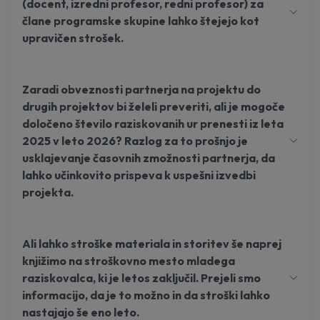
(docent, izredni profesor, redni profesor) za
člane programske skupine lahko štejejo kot
upravičen strošek.
Zaradi obveznosti partnerja na projektu do
drugih projektov bi želeli preveriti, ali je mogoče
določeno število raziskovanih ur prenesti iz leta
2025 v leto 2026? Razlog za to prošnjo je
usklajevanje časovnih zmožnosti partnerja, da
lahko učinkovito prispeva k uspešni izvedbi
projekta.
Ali lahko stroške materiala in storitev še naprej
knjižimo na stroškovno mesto mladega
raziskovalca, ki je letos zaključil. Prejeli smo
informacijo, da je to možno in da stroški lahko
nastajajo še eno leto.