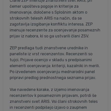
Člane ZEP imenuje znanstveni svet ARIS, pri
čemer upošteva pogoje in kriterije za
imenovanje, določene s Splošnim aktom o
strokovnih telesih ARIS na način, da se
zagotavlja izogibanje konfliktu interesa. ZEP
imenuje recenzente za ocenjevanje posameznih
prijav iz nabora, ki so ga ustvarili člani ZSV.
ZEP predlaga tudi znanstvene urednike in
paneliste iz vrst recenzentov. Recenzenti so
tujci. Prijave ocenijo v skladu s predpisanimi
elementi ocenjevanja: kriteriji, kazalniki in merili.
Po izvedenem ocenjevanju mednarodni panel
pripravi predlog prednostnega seznama prijav.
Vse navedene korake, z izjemo imenovanja
recenzentov k posameznim prijavam, potrdi še
znanstveni svet ARIS. Vsi člani strokovnih teles
in recenzenti podpišejo izjavo o zaupnem