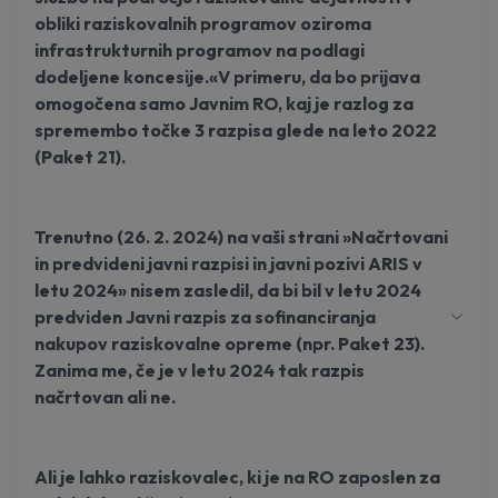
obliki raziskovalnih programov oziroma
infrastrukturnih programov na podlagi
dodeljene koncesije.«V primeru, da bo prijava
omogočena samo Javnim RO, kaj je razlog za
spremembo točke 3 razpisa glede na leto 2022
(Paket 21).
Trenutno (26. 2. 2024) na vaši strani »Načrtovani
in predvideni javni razpisi in javni pozivi ARIS v
letu 2024» nisem zasledil, da bi bil v letu 2024
predviden Javni razpis za sofinanciranja
nakupov raziskovalne opreme (npr. Paket 23).
Zanima me, če je v letu 2024 tak razpis
načrtovan ali ne.
Ali je lahko raziskovalec, ki je na RO zaposlen za