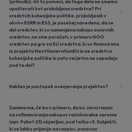
(prihodki). Ali to pomeni, da tega dela ne smemo
upoštevati kot pridobljena sredstva? Pri
sredstvih kohezijske politike, pridobljenih v
okviru ESRR in ESS, je posebej navedeno, da se
del sredstev, ki so namenjena nakupu osnovnih
sredstev, ne sme poročati, v primeru NOO
sredstev pa gre za EU sredstva, ki so financirana
iz projekta NextGenerationEU in ne sredstva
kohezijske politike in zato verjetno ne zapadejo
pod ta del?
Kakšen je postopek ocenjevanja projektov?
Zanima me, če bo v primeru, da bo Javni razpis
za sofinanciranja nakupov raziskovalne opreme
(npr. Paket 23) objavljen, pod točko »3. Subjekti,
ki se lahko prijavijo na razpis«, ponovno