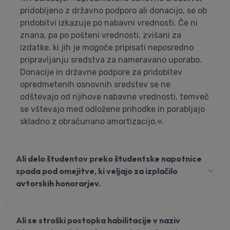
pridobljeno z državno podporo ali donacijo, se ob
pridobitvi izkazuje po nabavni vrednosti. Če ni
znana, pa po pošteni vrednosti, zvišani za
izdatke, ki jih je mogoče pripisati neposredno
pripravljanju sredstva za nameravano uporabo.
Donacije in državne podpore za pridobitev
opredmetenih osnovnih sredstev se ne
odštevajo od njihove nabavne vrednosti, temveč
se vštevajo med odložene prihodke in porabljajo
skladno z obračunano amortizacijo.«.
Ali delo študentov preko študentske napotnice
spada pod omejitve, ki veljajo za izplačilo
avtorskih honorarjev.
Ali se stroški postopka habilitacije v naziv