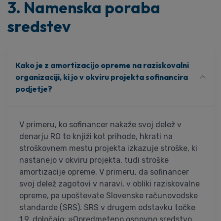
3. Namenska poraba
sredstev
Kako je z amortizacijo opreme na raziskovalni
organizaciji, ki jo v okviru projekta sofinancira
podjetje?
V primeru, ko sofinancer nakaže svoj delež v
denarju RO to knjiži kot prihode, hkrati na
stroškovnem mestu projekta izkazuje stroške, ki
nastanejo v okviru projekta, tudi stroške
amortizacije opreme. V primeru, da sofinancer
svoj delež zagotovi v naravi, v obliki raziskovalne
opreme, pa upoštevate Slovenske računovodske
standarde (SRS). SRS v drugem odstavku točke
1.9. določajo: »Opredmeteno osnovno sredstvo,