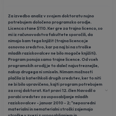
Za izvedbo analiz v svojem doktoratu nujno
potrebujem določeno programsko orodje.
Licenca stane $110. Ker gre za trajno licenco, so
mi iz računovodstva fakultete sporočili, da
nimajo kam tega knjižit (trajna licenca je
osnovno sredstvo, kar pa naj bi na stroške
mladih raziskovalcev ne bilo mogoče knjižiti).
Program ponuja samo trajne licence. Od vseh
programskih orodij je to daleč najustreznejše,
nakup drugega ni smiseln. Nimam možnosti
plačila iz katerihkoli drugih sredstev, ker to niti
ne bi bilo upravičeno, kajti program potrebujem
za svoj doktorat. Kot pravi 12. člen Navodil o
porabi sredstev za usposabljanje mladih
raziskovalcev - januar 2010 - 2; "neposredni
materialni in nematerialni stroški zajemajo
stroške v zvezi z usposabljanjem in