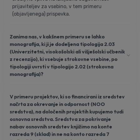
prijaviteljev za vsebino, v tem primeru
(objavljenega) prispevka.
Zanima nas, v kakšnem primeru se lahko
monografija, ki ji je dodeljena tipologija 2.03
(Univerzitetni, visokošolski ali višješolski učbenik
z recenzijo), ki vsebuje strokovne vsebine, po
tipologiji uvrsti v tipologijo 2.02 (strokovna
monografija)?
V primeru projektov, ki so financirani iz sredstev
načrta za okrevanje in odpornost (NOO
sredstva), na določenih projektih kupujemo tudi
osnovna sredstva. Sredstva za pokrivanje
nabav osnovnih sredstev knjižimo na konte
razreda 9 (sklad) in ne na konto razreda 7