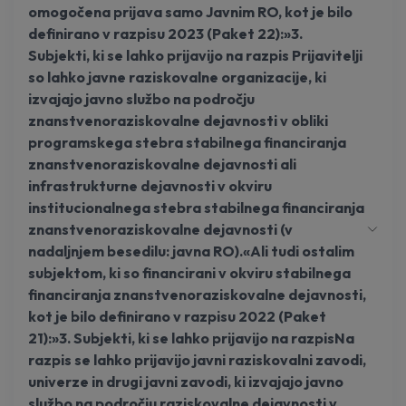
omogočena prijava samo Javnim RO, kot je bilo
definirano v razpisu 2023 (Paket 22):»3.
Subjekti, ki se lahko prijavijo na razpis Prijavitelji
so lahko javne raziskovalne organizacije, ki
izvajajo javno službo na področju
znanstvenoraziskovalne dejavnosti v obliki
programskega stebra stabilnega financiranja
znanstvenoraziskovalne dejavnosti ali
infrastrukturne dejavnosti v okviru
institucionalnega stebra stabilnega financiranja
znanstvenoraziskovalne dejavnosti (v
nadaljnjem besedilu: javna RO).«Ali tudi ostalim
subjektom, ki so financirani v okviru stabilnega
financiranja znanstvenoraziskovalne dejavnosti,
kot je bilo definirano v razpisu 2022 (Paket
21):»3. Subjekti, ki se lahko prijavijo na razpisNa
razpis se lahko prijavijo javni raziskovalni zavodi,
univerze in drugi javni zavodi, ki izvajajo javno
službo na področju raziskovalne dejavnosti v