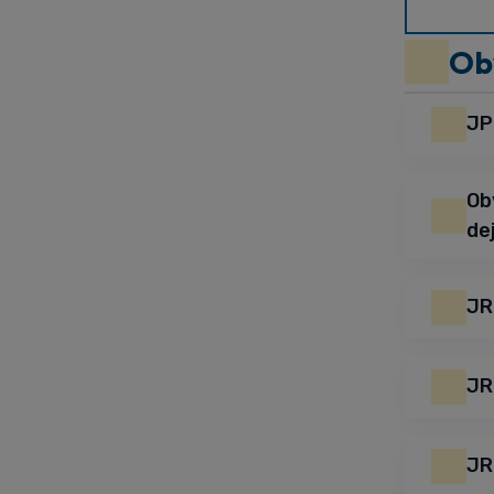
Ob
JP
Ob
de
JR
JR
JR