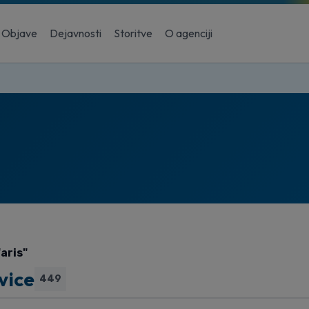
Objave
Dejavnosti
Storitve
O agenciji
"aris"
vice
449