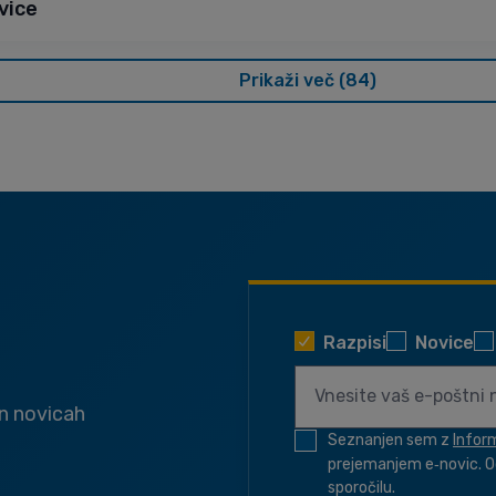
vice
Prikaži več (84)
Razpisi
Novice
in novicah
Seznanjen sem z
Infor
prejemanjem e‑novic. O
sporočilu.