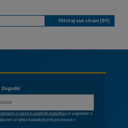
Filtriraj vse strani (89)
Dogodki
macijami o varstvu osebnih podatkov
in soglašam s
djavim se lahko kadarkoli prek povezave v