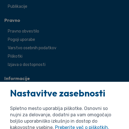
Publikacije
Pravno
Pravno obvestilo
Pogoji uporabe
Varstvo osebnih podatkov
Piškotki
Izjava o dostopnosti
Informacije
O agenciji
Nastavitve zasebnosti
Splošne zadeve
Pravne zadeve
Spletno mesto uporablja piškotke. Osnovni so
nujni za delovanje, dodatni pa vam omogočajo
boljšo uporabniško izkušnjo in dostop do
kakovostne vsebine.
Preberite več o piškotkih.