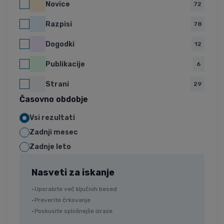
Novice
72
Razpisi
78
Dogodki
12
Publikacije
6
Strani
29
Časovno obdobje
Vsi rezultati
Zadnji mesec
Zadnje leto
Nasveti za iskanje
Uporabite več ključnih besed
Preverite črkovanje
Poskusite splošnejše izraze