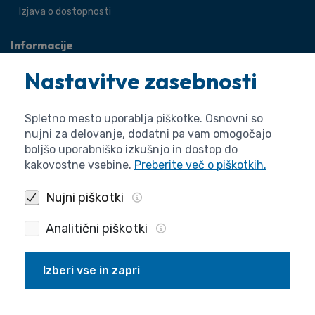
Izjava o dostopnosti
Informacije
O agenciji
Nastavitve zasebnosti
Splošne zadeve
Pravne zadeve
Spletno mesto uporablja piškotke. Osnovni so
nujni za delovanje, dodatni pa vam omogočajo
boljšo uporabniško izkušnjo in dostop do
kakovostne vsebine.
Preberite več o piškotkih.
Nujni piškotki
Analitični piškotki
Izberi vse in zapri
Politika zasebnosti
Piškotki
Izjava o dostopnosti
Pogoji uporabe
Produkcija