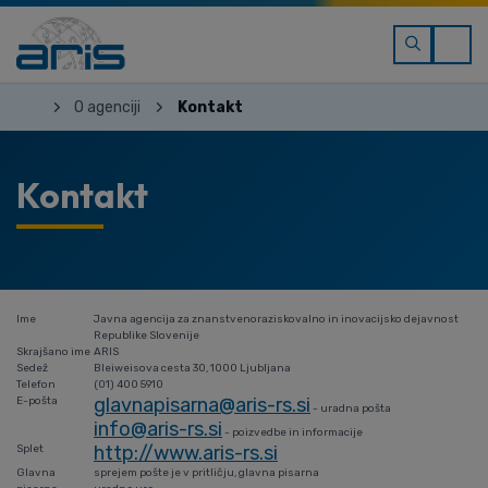
O agenciji
Kontakt
Kontakt
Ime
Javna agencija za znanstvenoraziskovalno in inovacijsko dejavnost
Republike Slovenije
Skrajšano ime
ARIS
Sedež
Bleiweisova cesta 30, 1000 Ljubljana
Telefon
(01) 400 5910
glavnapisarna@aris-rs.si
E-pošta
- uradna pošta
info@aris-rs.si
- poizvedbe in informacije
http://www.aris-rs.si
Splet
Glavna
sprejem pošte je v pritličju, glavna pisarna