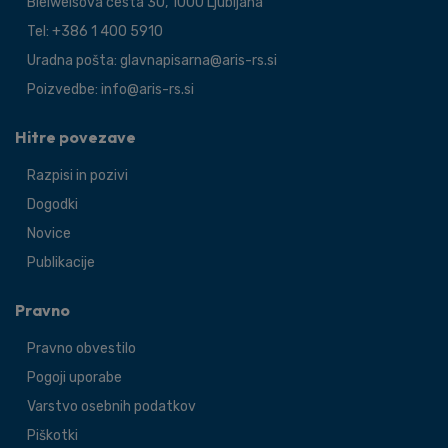
Bleiweisova cesta 30, 1000 Ljubljana
Tel: +386 1 400 5910
Uradna pošta: glavnapisarna@aris-rs.si
Poizvedbe: info@aris-rs.si
Hitre povezave
Razpisi in pozivi
Dogodki
Novice
Publikacije
Pravno
Pravno obvestilo
Pogoji uporabe
Varstvo osebnih podatkov
Piškotki