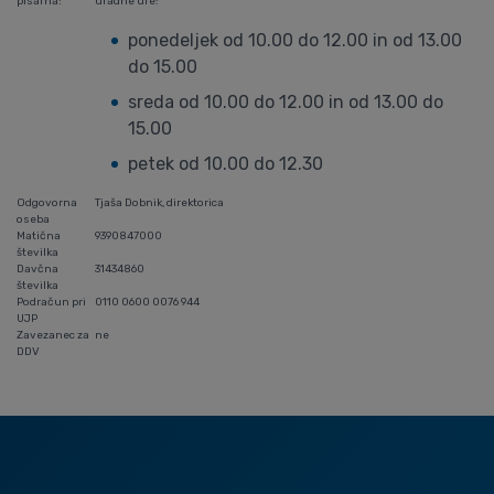
pisarna:
uradne ure:
ponedeljek od 10.00 do 12.00 in od 13.00
do 15.00
sreda od 10.00 do 12.00 in od 13.00 do
15.00
petek od 10.00 do 12.30
Odgovorna
Tjaša Dobnik, direktorica
oseba
Matična
9390847000
številka
Davčna
31434860
številka
Podračun pri
0110 0600 0076 944
UJP
Zavezanec za
ne
DDV