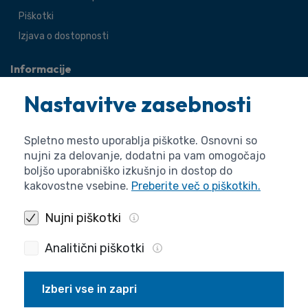
Piškotki
Izjava o dostopnosti
Informacije
O agenciji
Nastavitve zasebnosti
Splošne zadeve
Pravne zadeve
Spletno mesto uporablja piškotke. Osnovni so
nujni za delovanje, dodatni pa vam omogočajo
boljšo uporabniško izkušnjo in dostop do
kakovostne vsebine.
Preberite več o piškotkih.
Nujni piškotki
Analitični piškotki
Izberi vse in zapri