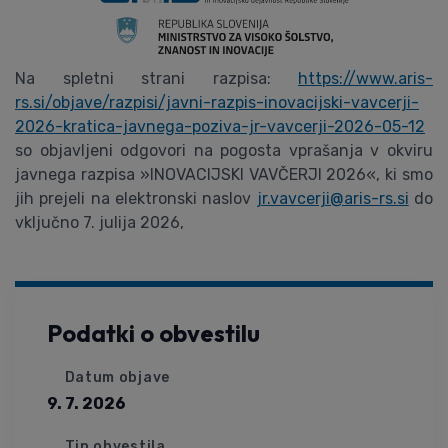
Na spletni strani razpisa:
https://www.aris-
rs.si/objave/razpisi/javni-razpis-inovacijski-vavcerji-
2026-kratica-javnega-poziva-jr-vavcerji-2026-05-12
so objavljeni odgovori na pogosta vprašanja v okviru
javnega razpisa »INOVACIJSKI VAVČERJI 2026«, ki smo
jih prejeli na elektronski naslov
jr.vavcerji@aris-rs.si
do
vključno 7. julija 2026,
Podatki o obvestilu
Datum objave
9. 7. 2026
Tip obvestila