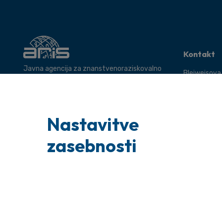
Kontakt
Javna agencija za znanstvenoraziskovalno
Bleiweisova
in inovacijsko dejavnost Republike Slovenije.
Ljubljana
Tel: +386 1
Uradna pošt
Nastavitve
glavnapisarn
Poizvedbe: i
zasebnosti