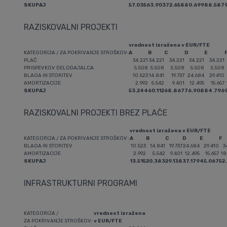
SKUPAJ
57.035
63.903
72.658
80.699
88.587
RAZISKOVALNI PROJEKTI
vrednost izražena v EUR/FTE
KATEGORIJA / ZA POKRIVANJE STROŠKOV:
A
B
C
D
E
PLAČ
34.221
34.221
34.221
34.221
34.221
PRISPEVKOV DELODAJALCA
5.508
5.508
5.508
5.508
5.508
BLAGA IN STORITEV
10.523
14.841
19.737
24.684
29.410
AMORTIZACIJE
2.992
5.542
9.401
12.495
15.657
SKUPAJ
53.244
60.112
68.867
76.908
84.796
RAZISKOVALNI PROJEKTI BREZ PLAČE
vrednost izražena v EUR/FTE
KATEGORIJA / ZA POKRIVANJE STROŠKOV :
A
B
C
D
E
F
BLAGA IN STORITEV
10.523
14.841
19.737
24.684
29.410
3
AMORTIZACIJE
2.992
5.542
9.401
12.495
15.657
18
SKUPAJ
13.515
20.383
29.138
37.179
45.067
52
INFRASTRUKTURNI PROGRAMI
KATEGORIJA /
vrednost izražena
ZA POKRIVANJE STROŠKOV:
v EUR/FTE