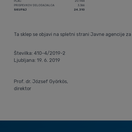
PLAČ
20.944
PRISPEVKOV DELODAJALCA
3.366
SKUPAJ
24.310
Ta sklep se objavi na spletni strani Javne agencije z
Številka: 410-4/2019-2
Ljubljana: 19. 6. 2019
Prof. dr. József Györkös,
direktor