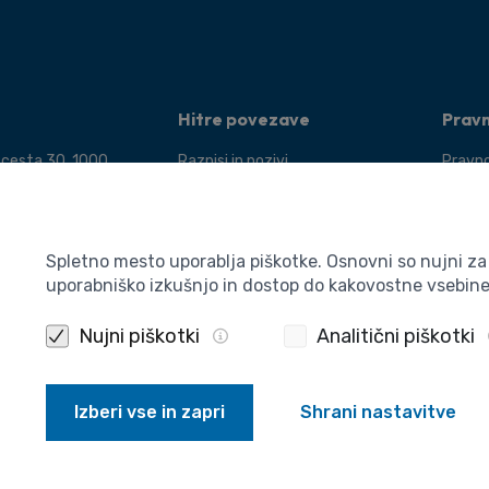
Hitre povezave
Prav
 cesta 30, 1000
Razpisi in pozivi
Pravno
Dogodki
Pogoji
 400 5910
Novice
Varstv
a:
Publikacije
Piškot
Spletno mesto uporablja piškotke. Osnovni so nujni z
a@aris-rs.si
uporabniško izkušnjo in dostop do kakovostne vsebin
Izjava
nfo@aris-rs.si
Nujni piškotki
Analitični piškotki
Izberi vse in zapri
Shrani nastavitve