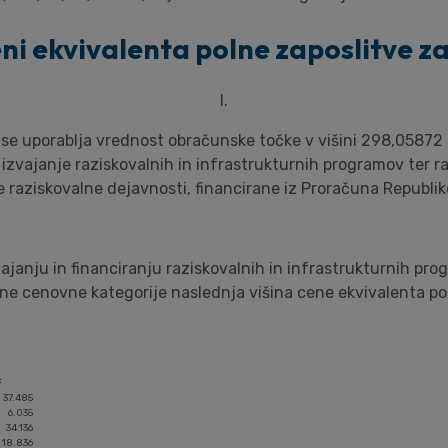
eni ekvivalenta polne zaposlitve za
I.
se uporablja vrednost obračunske točke v višini 298,05872 e
izvajanje raziskovalnih in infrastrukturnih programov ter r
 raziskovalne dejavnosti, financirane iz Proračuna Republike
anju in financiranju raziskovalnih in infrastrukturnih prog
e cenovne kategorije naslednja višina cene ekvivalenta pol
F
37.485
6.035
34.136
18.836