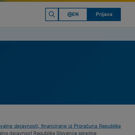
EN
Prijava
valne dejavnosti, financirane iz Proračuna Republike
ovalno dejavnost Republike Slovenije sprejme