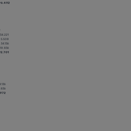
96.492
F
34.221
5.508
34.136
18.836
92.701
4.136
.836
.972