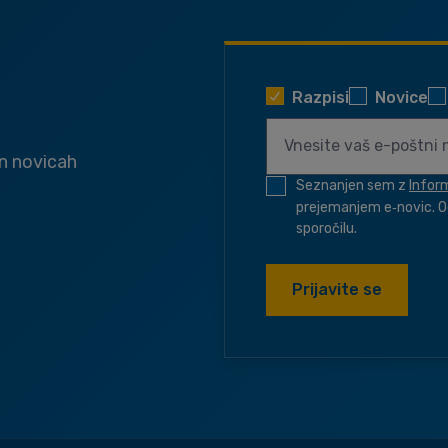
Razpisi
Novice
in novicah
Seznanjen sem z
Infor
prejemanjem e‑novic. O
sporočilu.
Prijavite se