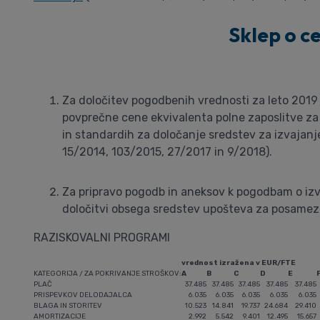
Sklep o c
Za določitev pogodbenih vrednosti za leto 2019 
povprečne cene ekvivalenta polne zaposlitve za 
in standardih za določanje sredstev za izvajanje
15/2014, 103/2015, 27/2017 in 9/2018).
Za pripravo pogodb in aneksov k pogodbam o izvaj
določitvi obsega sredstev upošteva za posamezn
RAZISKOVALNI PROGRAMI
vrednost izražena v EUR/FTE
KATEGORIJA / ZA POKRIVANJE STROŠKOV:
A
B
C
D
E
PLAČ
37.485
37.485
37.485
37.485
37.485
PRISPEVKOV DELODAJALCA
6.035
6.035
6.035
6.035
6.035
BLAGA IN STORITEV
10.523
14.841
19.737
24.684
29.410
AMORTIZACIJE
2.992
5.542
9.401
12.495
15.657