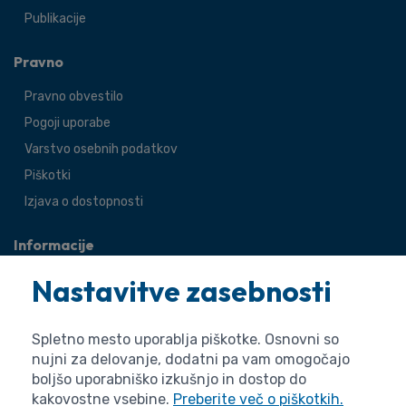
Publikacije
Pravno
Pravno obvestilo
Pogoji uporabe
Varstvo osebnih podatkov
Piškotki
Izjava o dostopnosti
Informacije
O agenciji
Nastavitve zasebnosti
Splošne zadeve
Pravne zadeve
Spletno mesto uporablja piškotke. Osnovni so
nujni za delovanje, dodatni pa vam omogočajo
boljšo uporabniško izkušnjo in dostop do
kakovostne vsebine.
Preberite več o piškotkih.