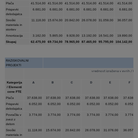
Plača
41.514,00
41.514,00
41.514,00
41.514,00
41.514,00
41.514,00
Prispevki
6.681,00
6.681,00
6.681,00
6.681,00
6.681,00
6.681,00
delodajalca
Stroški
11.118,00
15.674,00
20.842,00
26.078,00
31.059,00
36.057,00
materiala in
storitev
Amortizacija
3.162,00
5.865,00
9.928,00
13.192,00
16.541,00
19.890,00
Skupaj
62.475,00
69.734,00
78.965,00
87.465,00
95.795,00
104.142,00
RAZISKOVALNI
PROJEKTI
vrednost izražena v evrih / FT
Kategorija
A
B
C
D
E
F
/ Elementi
cene FTE
Plača
37.638,00
37.638,00
37.638,00
37.638,00
37.638,00
37.638,0
Prispevki
6.052,00
6.052,00
6.052,00
6.052,00
6.052,00
6.052,0
delodajalca
Povračila v
3.774,00
3.774,00
3.774,00
3.774,00
3.774,00
3.774,0
zvezi z
delom
Stroški
11.118,00
15.674,00
20.842,00
26.078,00
31.076,00
36.057,0
materiala in