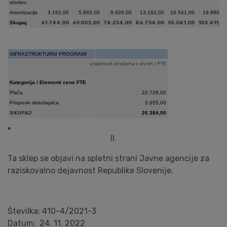
storitev
Amortizacija
3.162,00
5.865,00
9.928,00
13.192,00
16.541,00
19.890,0
Skupaj
61.744,00
69.003,00
78.234,00
86.734,00
95.081,00
103.411,0
INFRASTRUKTURNI PROGRAMI
vrednost izražena v evrih / FTE
Kategorija / Elementi cene FTE
Plača
22.729,00
Prispevki delodajalca
3.655,00
SKUPAJ
26.384,00
»
II.
Ta sklep se objavi na spletni strani Javne agencije za
raziskovalno dejavnost Republike Slovenije.
Številka: 410-4/2021-3
Datum: 24. 11. 2022