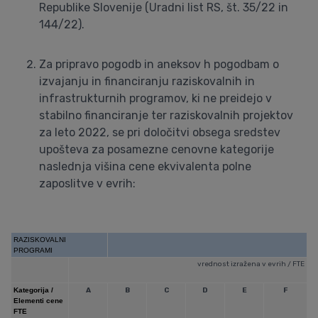
Republike Slovenije (Uradni list RS, št. 35/22 in
144/22).
Za pripravo pogodb in aneksov h pogodbam o
izvajanju in financiranju raziskovalnih in
infrastrukturnih programov, ki ne preidejo v
stabilno financiranje ter raziskovalnih projektov
za leto 2022, se pri določitvi obsega sredstev
upošteva za posamezne cenovne kategorije
naslednja višina cene ekvivalenta polne
zaposlitve v evrih:
RAZISKOVALNI
PROGRAMI
vrednost izražena v evrih / FTE
Kategorija /
A
B
C
D
E
F
Elementi cene
FTE