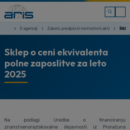
O agenciji
Zakoni, predpisi in normativni akti
Sklep
Sklep o ceni ekvivalenta
polne zaposlitve za leto
2025
Na podlagi Uredbe o financiranju
znanstvenoraziskovalne dejavnosti iz Proračuna