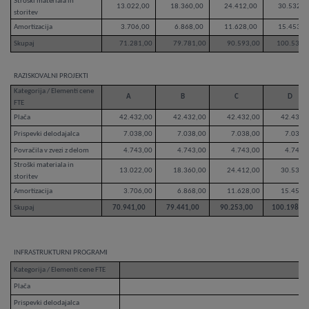
Stroški materiala in
13.022,00
18.360,00
24.412,00
30.532,0
storitev
Amortizacija
3.706,00
6.868,00
11.628,00
15.453,0
Skupaj
71.281,00
79.781,00
90.593,00
100.538,
RAZISKOVALNI PROJEKTI
Kategorija / Elementi cene
A
B
C
D
FTE
Plača
42.432,00
42.432,00
42.432,00
42.432,
Prispevki delodajalca
7.038,00
7.038,00
7.038,00
7.038,
Povračila v zvezi z delom
4.743,00
4.743,00
4.743,00
4.743,
Stroški materiala in
13.022,00
18.360,00
24.412,00
30.532,
storitev
Amortizacija
3.706,00
6.868,00
11.628,00
15.453,
Skupaj
70.941,00
79.441,00
90.253,00
100.198,00
INFRASTRUKTURNI PROGRAMI
Kategorija / Elementi cene FTE
Plača
Prispevki delodajalca