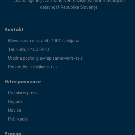
Javna agencija za znanstvenoraziskovalno in inovacijsko
dejavnost Republike Slovenije.
Kontakt
Bleiweisova cesta 30, 1000 Ljubljana
Tel: +386 1 400 5910
Uradna pošta: glavnapisarna@aris-rs.si
Poizvedbe: info@aris-rs.si
Hitre povezave
Razpisi in pozivi
Dogodki
Novice
Publikacije
Pravno