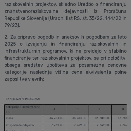
raziskovalnih projektov, skladno Uredbo o financiranju
znanstvenoraziskovalne dejavnosti iz Proračuna
Republike Slovenije (Uradni list RS, št. 35/22, 144/22 in
79/23).
2. Za pripravo pogodb in aneksov h pogodbam za leto
2025 o izvajanju in financiranju raziskovalnih in
infrastrukturnih programov, ki ne preidejo v stabilno
financiranje ter raziskovalnih projektov, se pri določitvi
obsega sredstev upošteva za posamezne cenovne
kategorije naslednja višina cene ekvivalenta polne
zaposlitve v evrih:
RAZISKOVALNI PROGRAMI
Kategorija / Elementi cene
A
B
C
D
FTE
Plača
46.784,00
46.784,00
46.784,00
46.784,0
Prispevki delodajalca
7.769,00
7.769,00
7.769,00
7.769,0