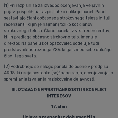
(1) Pri razpisih se za izvedbo ocenjevanja veljavnih
prijav, prispelih na razpis, lahko oblikuje panel. Panel
sestavljajo člani občasnega strokovnega telesa in tuji
recenzenti, ki jih je najmanj toliko kot članov
strokovnega telesa. Člane panela iz vrst recenzentov,
ki jih predlaga občasno strokovno telo, imenuje
direktor. Na panelu kot opazovalec sodeluje tudi
predstavnik ustreznega ZSV, ki ga izmed sebe določijo
člani tega sveta.
(2) Podrobneje so naloge panela določene v predpisu
ARRS, ki ureja postopke (so)financiranja, ocenjevanja in
spremljanja izvajanja raziskovalne dejavnosti.
III. IZJAVA O NEPRISTRANSKOSTI IN KONFLIKT
INTERESOV
17. člen
(izjava o ravnanju z dokumenti in