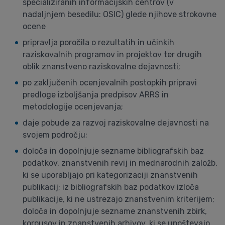
specializiranih informacijskih centrov (v
nadaljnjem besedilu: OSIC) glede njihove strokovne
ocene
pripravlja poročila o rezultatih in učinkih
raziskovalnih programov in projektov ter drugih
oblik znanstveno raziskovalne dejavnosti;
po zaključenih ocenjevalnih postopkih pripravi
predloge izboljšanja predpisov ARRS in
metodologije ocenjevanja;
daje pobude za razvoj raziskovalne dejavnosti na
svojem področju;
določa in dopolnjuje sezname bibliografskih baz
podatkov, znanstvenih revij in mednarodnih založb,
ki se uporabljajo pri kategorizaciji znanstvenih
publikacij; iz bibliografskih baz podatkov izloča
publikacije, ki ne ustrezajo znanstvenim kriterijem;
določa in dopolnjuje sezname znanstvenih zbirk,
korpusov in znanstvenih arhivov, ki se upoštevajo