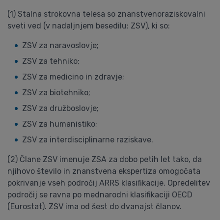
(1) Stalna strokovna telesa so znanstvenoraziskovalni
sveti ved (v nadaljnjem besedilu: ZSV), ki so:
ZSV za naravoslovje;
ZSV za tehniko;
ZSV za medicino in zdravje;
ZSV za biotehniko;
ZSV za družboslovje;
ZSV za humanistiko;
ZSV za interdisciplinarne raziskave.
(2) Člane ZSV imenuje ZSA za dobo petih let tako, da
njihovo število in znanstvena ekspertiza omogočata
pokrivanje vseh področij ARRS klasifikacije. Opredelitev
področij se ravna po mednarodni klasifikaciji OECD
(Eurostat). ZSV ima od šest do dvanajst članov.