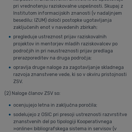
pri vrednotenju raziskovalne uspešnosti. Skupaj z
Institutom informacijskih znanosti (v nadaljnjem
besedilu: IZUM) določi postopke ugotavljanja
zaključenih enot v navedenih zbirkah;
pregleduje ustreznost prijav raziskovalnih
projektov in mentorjev mladih raziskovalcev po
področjih in pri neustreznosti prijav predlaga
prerazporeditev na druga področja;
opravlja druge naloge za zagotavljanje skladnega
razvoja znanstvene vede, ki so v okviru pristojnosti
ZSV.
(2) Naloge članov ZSV so:
ocenjujejo letna in zaključna poročila;
sodelujejo z OSIC pri presoji ustreznosti razvrstitve
znanstvenih del po tipologiji Kooperativnega
»online« bibliografskega sistema in servisov (v