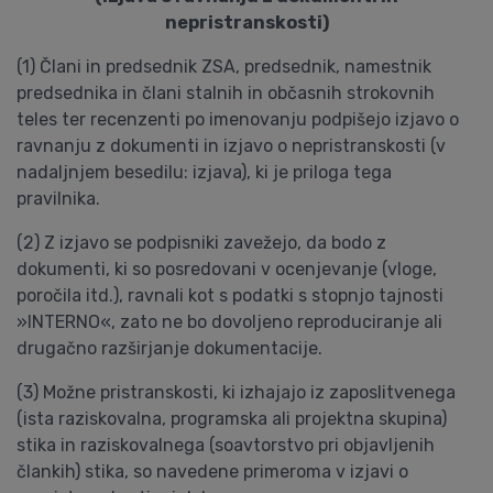
nepristranskosti)
(1) Člani in predsednik ZSA, predsednik, namestnik
predsednika in člani stalnih in občasnih strokovnih
teles ter recenzenti po imenovanju podpišejo izjavo o
ravnanju z dokumenti in izjavo o nepristranskosti (v
nadaljnjem besedilu: izjava), ki je priloga tega
pravilnika.
(2) Z izjavo se podpisniki zavežejo, da bodo z
dokumenti, ki so posredovani v ocenjevanje (vloge,
poročila itd.), ravnali kot s podatki s stopnjo tajnosti
»INTERNO«, zato ne bo dovoljeno reproduciranje ali
drugačno razširjanje dokumentacije.
(3) Možne pristranskosti, ki izhajajo iz zaposlitvenega
(ista raziskovalna, programska ali projektna skupina)
stika in raziskovalnega (soavtorstvo pri objavljenih
člankih) stika, so navedene primeroma v izjavi o