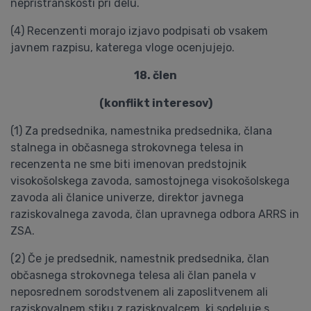
nepristranskosti pri delu.
(4) Recenzenti morajo izjavo podpisati ob vsakem
javnem razpisu, katerega vloge ocenjujejo.
18. člen
(konflikt interesov)
(1) Za predsednika, namestnika predsednika, člana
stalnega in občasnega strokovnega telesa in
recenzenta ne sme biti imenovan predstojnik
visokošolskega zavoda, samostojnega visokošolskega
zavoda ali članice univerze, direktor javnega
raziskovalnega zavoda, član upravnega odbora ARRS in
ZSA.
(2) Če je predsednik, namestnik predsednika, član
občasnega strokovnega telesa ali član panela v
neposrednem sorodstvenem ali zaposlitvenem ali
raziskovalnem stiku z raziskovalcem, ki sodeluje s