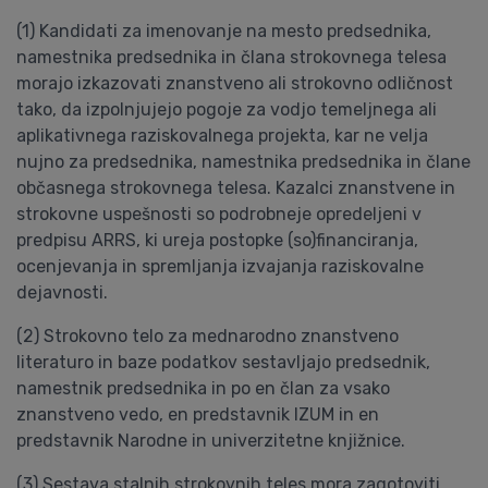
(1) Kandidati za imenovanje na mesto predsednika,
namestnika predsednika in člana strokovnega telesa
morajo izkazovati znanstveno ali strokovno odličnost
tako, da izpolnjujejo pogoje za vodjo temeljnega ali
aplikativnega raziskovalnega projekta, kar ne velja
nujno za predsednika, namestnika predsednika in člane
občasnega strokovnega telesa. Kazalci znanstvene in
strokovne uspešnosti so podrobneje opredeljeni v
predpisu ARRS, ki ureja postopke (so)financiranja,
ocenjevanja in spremljanja izvajanja raziskovalne
dejavnosti.
(2) Strokovno telo za mednarodno znanstveno
literaturo in baze podatkov sestavljajo predsednik,
namestnik predsednika in po en član za vsako
znanstveno vedo, en predstavnik IZUM in en
predstavnik Narodne in univerzitetne knjižnice.
(3) Sestava stalnih strokovnih teles mora zagotoviti