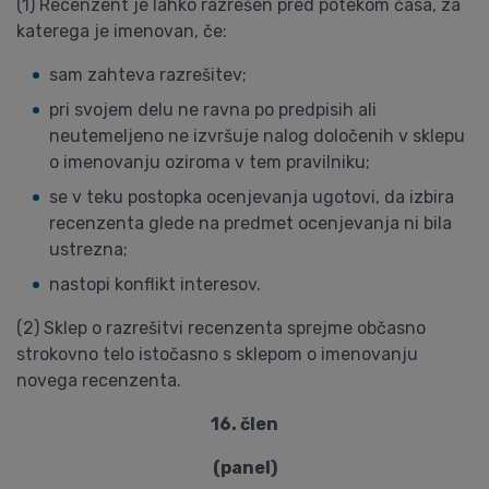
(1) Recenzent je lahko razrešen pred potekom časa, za
katerega je imenovan, če:
sam zahteva razrešitev;
pri svojem delu ne ravna po predpisih ali
neutemeljeno ne izvršuje nalog določenih v sklepu
o imenovanju oziroma v tem pravilniku;
se v teku postopka ocenjevanja ugotovi, da izbira
recenzenta glede na predmet ocenjevanja ni bila
ustrezna;
nastopi konflikt interesov.
(2) Sklep o razrešitvi recenzenta sprejme občasno
strokovno telo istočasno s sklepom o imenovanju
novega recenzenta.
16. člen
(panel)