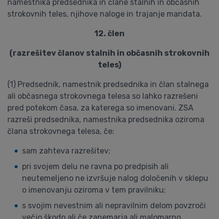
namestnika predsednika in člane stalnih in občasnih
strokovnih teles, njihove naloge in trajanje mandata.
12. člen
(razrešitev članov stalnih in občasnih strokovnih
teles)
(1) Predsednik, namestnik predsednika in član stalnega
ali občasnega strokovnega telesa so lahko razrešeni
pred potekom časa, za katerega so imenovani. ZSA
razreši predsednika, namestnika predsednika oziroma
člana strokovnega telesa, če:
sam zahteva razrešitev;
pri svojem delu ne ravna po predpisih ali
neutemeljeno ne izvršuje nalog določenih v sklepu
o imenovanju oziroma v tem pravilniku;
s svojim nevestnim ali nepravilnim delom povzroči
večjo škodo ali če zanemarja ali malomarno