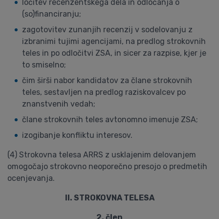
ločitev recenzentskega dela in odločanja o
(so)financiranju;
zagotovitev zunanjih recenzij v sodelovanju z
izbranimi tujimi agencijami, na predlog strokovnih
teles in po odločitvi ZSA, in sicer za razpise, kjer je
to smiselno;
čim širši nabor kandidatov za člane strokovnih
teles, sestavljen na predlog raziskovalcev po
znanstvenih vedah;
člane strokovnih teles avtonomno imenuje ZSA;
izogibanje konfliktu interesov.
(4) Strokovna telesa ARRS z usklajenim delovanjem
omogočajo strokovno neoporečno presojo o predmetih
ocenjevanja.
II. STROKOVNA TELESA
2. člen