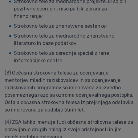
Strokovno telo za mednarodne projekte, ki so bili
pozitivno ocenjeni, niso pa bili izbrani za
financiranje;
Strokovno telo za znanstvene sestanke;
Strokovno telo za mednarodno znanstveno
literaturo in baze podatkov;
Strokovno telo za osrednje specializirane
informacijske centre.
(3) Občasna strokovna telesa za ocenjevanje
mentorjev mladih raziskovalcev in za ocenjevanje
raziskovalnih programov so imenovana za izvedbo
posameznega razpisa oziroma ocenjevalnega postopka.
Ostala občasna strokovna telesa iz prejšnjega odstavka
so imenovana za obdobje štirih let.
(4) ZSA lahko imenuje tudi občasna strokovna telesa za
opravljanje drugih nalog iz svoje pristojnosti in jim
določi obdobje delovanja.