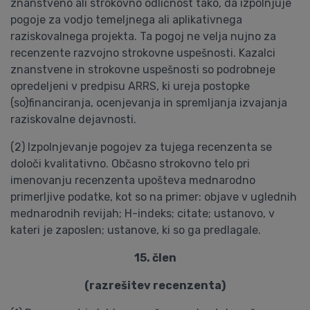
znanstveno ali strokovno odličnost tako, da izpolnjuje
pogoje za vodjo temeljnega ali aplikativnega
raziskovalnega projekta. Ta pogoj ne velja nujno za
recenzente razvojno strokovne uspešnosti. Kazalci
znanstvene in strokovne uspešnosti so podrobneje
opredeljeni v predpisu ARRS, ki ureja postopke
(so)financiranja, ocenjevanja in spremljanja izvajanja
raziskovalne dejavnosti.
(2) Izpolnjevanje pogojev za tujega recenzenta se
določi kvalitativno. Občasno strokovno telo pri
imenovanju recenzenta upošteva mednarodno
primerljive podatke, kot so na primer: objave v uglednih
mednarodnih revijah; H-indeks; citate; ustanovo, v
kateri je zaposlen; ustanove, ki so ga predlagale.
15. člen
(razrešitev recenzenta)