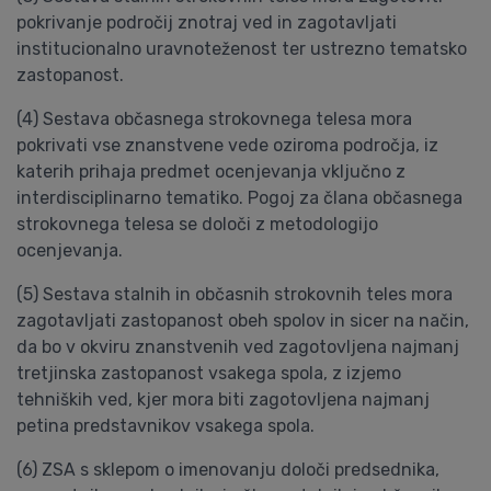
pokrivanje področij znotraj ved in zagotavljati
institucionalno uravnoteženost ter ustrezno tematsko
zastopanost.
(4) Sestava občasnega strokovnega telesa mora
pokrivati vse znanstvene vede oziroma področja, iz
katerih prihaja predmet ocenjevanja vključno z
interdisciplinarno tematiko. Pogoj za člana občasnega
strokovnega telesa se določi z metodologijo
ocenjevanja.
(5) Sestava stalnih in občasnih strokovnih teles mora
zagotavljati zastopanost obeh spolov in sicer na način,
da bo v okviru znanstvenih ved zagotovljena najmanj
tretjinska zastopanost vsakega spola, z izjemo
tehniških ved, kjer mora biti zagotovljena najmanj
petina predstavnikov vsakega spola.
(6) ZSA s sklepom o imenovanju določi predsednika,