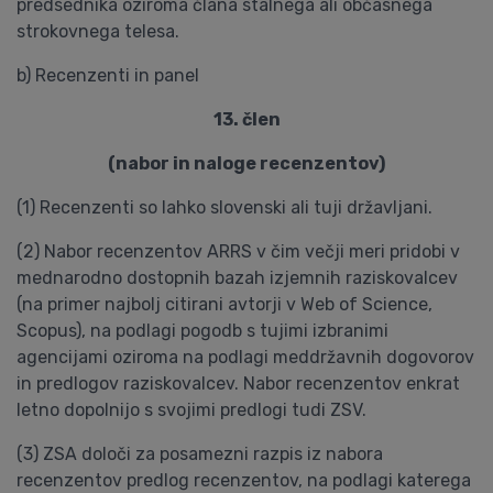
predsednika oziroma člana stalnega ali občasnega
strokovnega telesa.
b) Recenzenti in panel
13. člen
(nabor in naloge recenzentov)
(1) Recenzenti so lahko slovenski ali tuji državljani.
(2) Nabor recenzentov ARRS v čim večji meri pridobi v
mednarodno dostopnih bazah izjemnih raziskovalcev
(na primer najbolj citirani avtorji v Web of Science,
Scopus), na podlagi pogodb s tujimi izbranimi
agencijami oziroma na podlagi meddržavnih dogovorov
in predlogov raziskovalcev. Nabor recenzentov enkrat
letno dopolnijo s svojimi predlogi tudi ZSV.
(3) ZSA določi za posamezni razpis iz nabora
recenzentov predlog recenzentov, na podlagi katerega