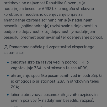
raziskovalno dejavnost Republike Slovenije (v
nadaljnjem besedilu: ARRS), ki omogoča strokovno
korektno in neodvisno ocenjevanje prijav za
financiranje oziroma sofinanciranje (v nadaljnjem
besedilu: (so)financiranje) raziskovalne dejavnosti in
podporne dejavnosti k tej dejavnosti (v nadaljnjem
besedilu: predmet ocenjevanja) ter ocenjevanje poročil.
(3) Pomembna načela pri vzpostavitvi ekspertnega
sistema so:
celostna skrb za razvoj ved in področij, ki jo
zagotavljajo ZSA in strokovna telesa ARRS;
ohranjanje specifike posameznih ved in področij, ki
jo omogočajo pristojnosti ZSA in strokovnih teles
ZSA;
ločena obravnava posameznih javnih razpisov in
javnih pozivov (v nadaljnjem besedilu: razpisi);