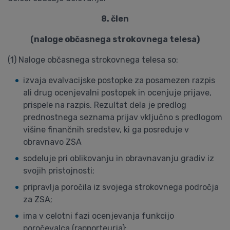
8. člen
(naloge občasnega strokovnega telesa)
(1) Naloge občasnega strokovnega telesa so:
izvaja evalvacijske postopke za posamezen razpis
ali drug ocenjevalni postopek in ocenjuje prijave,
prispele na razpis. Rezultat dela je predlog
prednostnega seznama prijav vključno s predlogom
višine finančnih sredstev, ki ga posreduje v
obravnavo ZSA
sodeluje pri oblikovanju in obravnavanju gradiv iz
svojih pristojnosti;
pripravlja poročila iz svojega strokovnega področja
za ZSA;
ima v celotni fazi ocenjevanja funkcijo
poročevalca (rapporteurja);