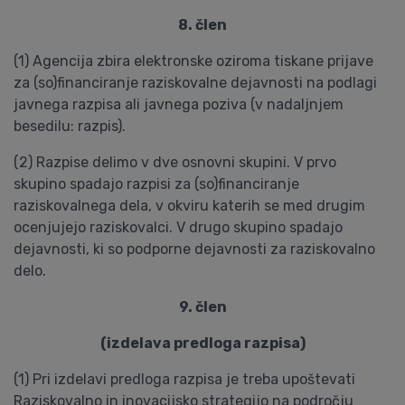
8. člen
(1) Agencija zbira elektronske oziroma tiskane prijave
za (so)financiranje raziskovalne dejavnosti na podlagi
javnega razpisa ali javnega poziva (v nadaljnjem
besedilu: razpis).
(2) Razpise delimo v dve osnovni skupini. V prvo
skupino spadajo razpisi za (so)financiranje
raziskovalnega dela, v okviru katerih se med drugim
ocenjujejo raziskovalci. V drugo skupino spadajo
dejavnosti, ki so podporne dejavnosti za raziskovalno
delo.
9. člen
(izdelava predloga razpisa)
(1) Pri izdelavi predloga razpisa je treba upoštevati
Raziskovalno in inovacijsko strategijo na področju