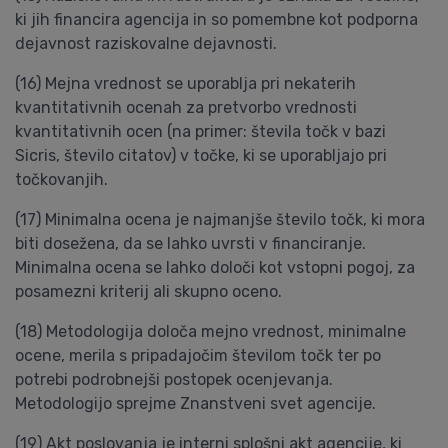
ki jih financira agencija in so pomembne kot podporna
dejavnost raziskovalne dejavnosti.
(16) Mejna vrednost se uporablja pri nekaterih
kvantitativnih ocenah za pretvorbo vrednosti
kvantitativnih ocen (na primer: števila točk v bazi
Sicris, število citatov) v točke, ki se uporabljajo pri
točkovanjih.
(17) Minimalna ocena je najmanjše število točk, ki mora
biti dosežena, da se lahko uvrsti v financiranje.
Minimalna ocena se lahko določi kot vstopni pogoj, za
posamezni kriterij ali skupno oceno.
(18) Metodologija določa mejno vrednost, minimalne
ocene, merila s pripadajočim številom točk ter po
potrebi podrobnejši postopek ocenjevanja.
Metodologijo sprejme Znanstveni svet agencije.
(19) Akt poslovanja je interni splošni akt agencije, ki