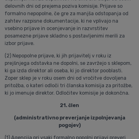
delovnih dni od prejema poziva komisije. Prijave so
formalno nepopolne, če gre za manjša odstopanja od
zahtev razpisne dokumentacije, ki ne vplivajo na
vsebino prijave in ocenjevanje in razvrstitev
posamezne prijave skladno s postavljenimi merili za
izbor prijave.
(2) Nepopolne prijave, ki jih prijavitelj v roku iz
prejšnjega odstavka ne dopolni, se zavržejo s sklepom,
ki ga izda direktor ali oseba, ki jo direktor pooblasti.
Zoper sklep je v roku osem dni od vročitve dovoljena
pritožba, o kateri odloči tri članska komisija za pritožbe,
ki jo imenuje direktor. Odločitev komisije je dokončna.
21. člen
(administrativno preverjanje izpolnjevanja
pogojev)
(1) Agencija pri vsaki formalno popolni prijavi preveri