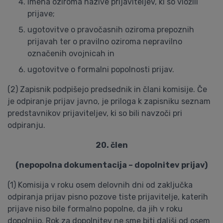
imena oziroma nazive prijaviteljev, ki so vložili
prijave;
ugotovitve o pravočasnih oziroma prepoznih
prijavah ter o pravilno oziroma nepravilno
označenih ovojnicah in
ugotovitve o formalni popolnosti prijav.
(2) Zapisnik podpišejo predsednik in člani komisije. Če
je odpiranje prijav javno, je priloga k zapisniku seznam
predstavnikov prijaviteljev, ki so bili navzoči pri
odpiranju.
20. člen
(nepopolna dokumentacija – dopolnitev prijav)
(1) Komisija v roku osem delovnih dni od zaključka
odpiranja prijav pisno pozove tiste prijavitelje, katerih
prijave niso bile formalno popolne, da jih v roku
dopolnijo. Rok za dopolnitev ne sme biti daljši od osem