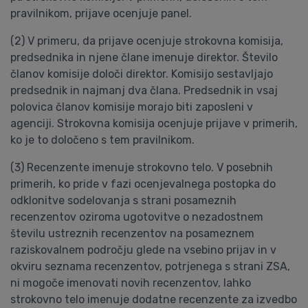
pravilnikom, prijave ocenjuje panel.
(2) V primeru, da prijave ocenjuje strokovna komisija,
predsednika in njene člane imenuje direktor. Število
članov komisije določi direktor. Komisijo sestavljajo
predsednik in najmanj dva člana. Predsednik in vsaj
polovica članov komisije morajo biti zaposleni v
agenciji. Strokovna komisija ocenjuje prijave v primerih,
ko je to določeno s tem pravilnikom.
(3) Recenzente imenuje strokovno telo. V posebnih
primerih, ko pride v fazi ocenjevalnega postopka do
odklonitve sodelovanja s strani posameznih
recenzentov oziroma ugotovitve o nezadostnem
številu ustreznih recenzentov na posameznem
raziskovalnem področju glede na vsebino prijav in v
okviru seznama recenzentov, potrjenega s strani ZSA,
ni mogoče imenovati novih recenzentov, lahko
strokovno telo imenuje dodatne recenzente za izvedbo