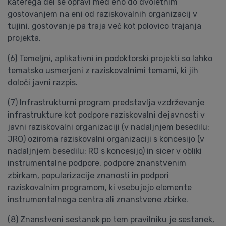
katerega del se opravi med eno do dvoletnim
gostovanjem na eni od raziskovalnih organizacij v
tujini, gostovanje pa traja več kot polovico trajanja
projekta.
(6) Temeljni, aplikativni in podoktorski projekti so lahko
tematsko usmerjeni z raziskovalnimi temami, ki jih
določi javni razpis.
(7) Infrastrukturni program predstavlja vzdrževanje
infrastrukture kot podpore raziskovalni dejavnosti v
javni raziskovalni organizaciji (v nadaljnjem besedilu:
JRO) oziroma raziskovalni organizaciji s koncesijo (v
nadaljnjem besedilu: RO s koncesijo) in sicer v obliki
instrumentalne podpore, podpore znanstvenim
zbirkam, popularizacije znanosti in podpori
raziskovalnim programom, ki vsebujejo elemente
instrumentalnega centra ali znanstvene zbirke.
(8) Znanstveni sestanek po tem pravilniku je sestanek,