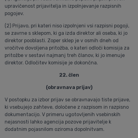
upravičenost prijavitelja in izpolnjevanje razpisnih
pogojev.
(2) Prijavo, pri kateri niso izpolnjeni vsi razpisni pogoji,
se zavrne s sklepom, ki ga izda direktor ali oseba, ki jo
direktor pooblasti. Zoper sklep je v osmih dneh od
vročitve dovoljena pritožba, o kateri odloči komisija za
pritožbe v sestavi najmanj treh članov, ki jo imenuje
direktor. Odločitev komisije je dokončna.
22. člen
(obravnava prijav)
V postopku za izbor prijav se obravnavajo tiste prijave,
ki vsebujejo zahteve, določene z razpisom in razpisno
dokumentacijo. V primeru ugotovljenih vsebinskih
nejasnosti lahko agencija pozove prijavitelje k
dodatnim pojasnilom oziroma dopolnitvam.