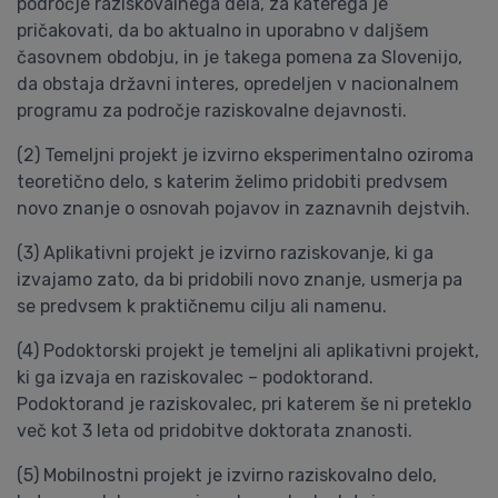
področje raziskovalnega dela, za katerega je
pričakovati, da bo aktualno in uporabno v daljšem
časovnem obdobju, in je takega pomena za Slovenijo,
da obstaja državni interes, opredeljen v nacionalnem
programu za področje raziskovalne dejavnosti.
(2) Temeljni projekt je izvirno eksperimentalno oziroma
teoretično delo, s katerim želimo pridobiti predvsem
novo znanje o osnovah pojavov in zaznavnih dejstvih.
(3) Aplikativni projekt je izvirno raziskovanje, ki ga
izvajamo zato, da bi pridobili novo znanje, usmerja pa
se predvsem k praktičnemu cilju ali namenu.
(4) Podoktorski projekt je temeljni ali aplikativni projekt,
ki ga izvaja en raziskovalec – podoktorand.
Podoktorand je raziskovalec, pri katerem še ni preteklo
več kot 3 leta od pridobitve doktorata znanosti.
(5) Mobilnostni projekt je izvirno raziskovalno delo,