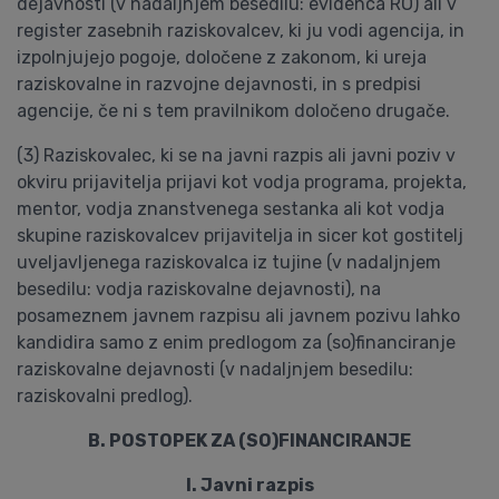
dejavnosti (v nadaljnjem besedilu: evidenca RO) ali v
register zasebnih raziskovalcev, ki ju vodi agencija, in
izpolnjujejo pogoje, določene z zakonom, ki ureja
raziskovalne in razvojne dejavnosti, in s predpisi
agencije, če ni s tem pravilnikom določeno drugače.
(3) Raziskovalec, ki se na javni razpis ali javni poziv v
okviru prijavitelja prijavi kot vodja programa, projekta,
mentor, vodja znanstvenega sestanka ali kot vodja
skupine raziskovalcev prijavitelja in sicer kot gostitelj
uveljavljenega raziskovalca iz tujine (v nadaljnjem
besedilu: vodja raziskovalne dejavnosti), na
posameznem javnem razpisu ali javnem pozivu lahko
kandidira samo z enim predlogom za (so)financiranje
raziskovalne dejavnosti (v nadaljnjem besedilu:
raziskovalni predlog).
B. POSTOPEK ZA (SO)FINANCIRANJE
I. Javni razpis