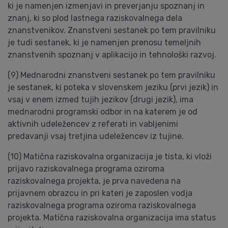
ki je namenjen izmenjavi in preverjanju spoznanj in
znanj, ki so plod lastnega raziskovalnega dela
znanstvenikov. Znanstveni sestanek po tem pravilniku
je tudi sestanek, ki je namenjen prenosu temeljnih
znanstvenih spoznanj v aplikacijo in tehnološki razvoj.
(9) Mednarodni znanstveni sestanek po tem pravilniku
je sestanek, ki poteka v slovenskem jeziku (prvi jezik) in
vsaj v enem izmed tujih jezikov (drugi jezik), ima
mednarodni programski odbor in na katerem je od
aktivnih udeležencev z referati in vabljenimi
predavanji vsaj tretjina udeležencev iz tujine.
(10) Matična raziskovalna organizacija je tista, ki vloži
prijavo raziskovalnega programa oziroma
raziskovalnega projekta, je prva navedena na
prijavnem obrazcu in pri kateri je zaposlen vodja
raziskovalnega programa oziroma raziskovalnega
projekta. Matična raziskovalna organizacija ima status