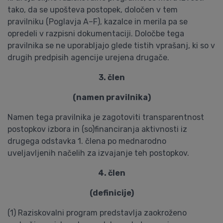
tako, da se upošteva postopek, določen v tem
pravilniku (Poglavja A–F), kazalce in merila pa se
opredeli v razpisni dokumentaciji. Določbe tega
pravilnika se ne uporabljajo glede tistih vprašanj, ki so v
drugih predpisih agencije urejena drugače.
3. člen
(namen pravilnika)
Namen tega pravilnika je zagotoviti transparentnost
postopkov izbora in (so)financiranja aktivnosti iz
drugega odstavka 1. člena po mednarodno
uveljavljenih načelih za izvajanje teh postopkov.
4. člen
(definicije)
(1) Raziskovalni program predstavlja zaokroženo