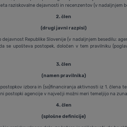
eta raziskovalne dejavnosti in recenzentov (v nadaljnjem be
2. člen
(drugi javni razpisi)
dejavnost Republike Slovenije (v nadaljnjem besedilu: agencija
da se upošteva postopek, določen v tem pravilniku (poglavj
3. člen
(namen pravilnika)
ostopkov izbora in (so)financiranja aktivnosti iz 1. člena 
ni postopki agencije v največji možni meri temeljijo na zun
4. člen
(splošne definicije)