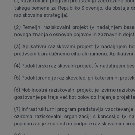
(1) Raziskovalni program predstavlja zaokroženo podr
takega pomena za Republiko Slovenijo, da obstaja drž
raziskovalna strategija).
(2) Temeljni raziskovalni projekt (v nadaljnjem bese
novega znanja o osnovah pojavov in zaznavnih dejst
(3) Aplikativni raziskovalni projekt (v nadaljnjem b
predvsem k praktičnemu cilju ali namenu. Aplikativni 
(4) Podoktorski raziskovalni projekt (v nadaljnjem bese
(5) Podoktorand je raziskovalec, pri katerem ni pretek
(6) Mobilnostni raziskovalni projekt je izvirno razis
gostovanje pa traja več kot polovico trajanja projekta
(7) Infrastrukturni program predstavlja vzdrževanje 
oziroma raziskovalni organizaciji s koncesijo (v n
popularizacije znanosti in podpore raziskovalnim pr