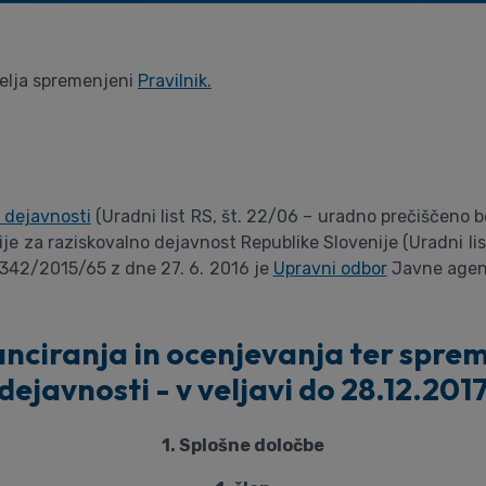
 velja spremenjeni
Pravilnik.
i dejavnosti
(Uradni list RS, št. 22/06 – uradno prečiščeno b
cije za raziskovalno dejavnost Republike Slovenije (Uradni li
7-342/2015/65 z dne 27. 6. 2016 je
Upravni odbor
Javne agenc
nanciranja in ocenjevanja ter sprem
dejavnosti - v veljavi do 28.12.201
1. Splošne določbe