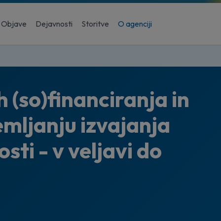
Objave
Dejavnosti
Storitve
O agenciji
h (so)financiranja in
emljanju izvajanja
sti - v veljavi do