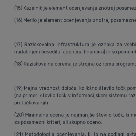
(15) Kazalnik je element ocenjevanja znotraj posamezne
(16) Merilo je element ocenjevanja znotraj posamezneg
(17) Raziskovalna infrastruktura je oznaka za vsebi
nadaljnjem besedilu: agencija financira) in so pomem
(18) Raziskovalna oprema je strojna oziroma programs
(19) Mejna vrednost določa, kolikšno število točk po
(na primer: število točk v informacijskem sistemu razis
pri točkovanjih.
(20) Minimalna ocena je najmanjše število točk, ki mo
za posamezni kriterij ali skupno oceno.
(21) Metodologija ocenjevanja, ki jo na podlagi akt