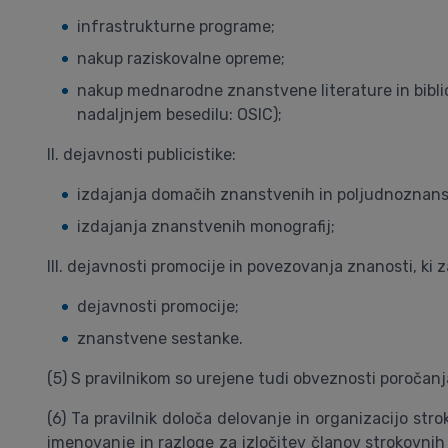
infrastrukturne programe;
nakup raziskovalne opreme;
nakup mednarodne znanstvene literature in biblio
nadaljnjem besedilu: OSIC);
II. dejavnosti publicistike:
izdajanja domačih znanstvenih in poljudnoznanst
izdajanja znanstvenih monografij;
III. dejavnosti promocije in povezovanja znanosti, ki 
dejavnosti promocije;
znanstvene sestanke.
(5) S pravilnikom so urejene tudi obveznosti poročan
(6) Ta pravilnik določa delovanje in organizacijo st
imenovanje in razloge za izločitev članov strokovnih 