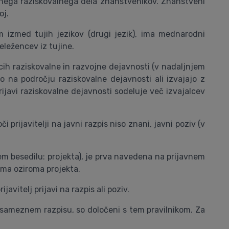
stnega raziskovalnega dela znanstvenikov. Znanstveni
oj.
m izmed tujih jezikov (drugi jezik), ima mednarodni
eležencev iz tujine.
alcih raziskovalne in razvojne dejavnosti (v nadaljnjem
ejo na področju raziskovalne dejavnosti ali izvajajo z
rijavi raziskovalne dejavnosti sodeluje več izvajalcev
 prijavitelji na javni razpis niso znani, javni poziv (v
jem besedilu: projekta), je prva navedena na prijavnem
ama oziroma projekta.
avitelj prijavi na razpis ali poziv.
ri posameznem razpisu, so določeni s tem pravilnikom. Za