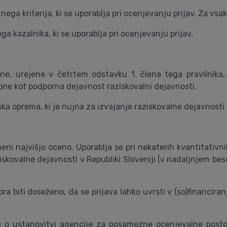
ga kriterija, ki se uporablja pri ocenjevanju prijav. Za vsak
a kazalnika, ki se uporablja pri ocenjevanju prijav.
ne, urejene v četrtem odstavku 1. člena tega pravilnika,
bne kot podporna dejavnost raziskovalni dejavnosti.
ka oprema, ki je nujna za izvajanje raziskovalne dejavnosti 
meni najvišjo oceno. Uporablja se pri nekaterih kvantitativ
kovalne dejavnosti v Republiki Sloveniji (v nadaljnjem besedi
ra biti doseženo, da se prijava lahko uvrsti v (so)financira
a o ustanovitvi agencije za posamezne ocenjevalne postopk