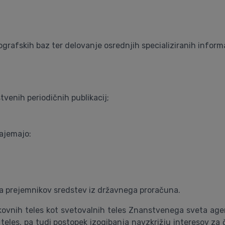
grafskih baz ter delovanje osrednjih specializiranih inform
venih periodičnih publikacij;
zajemajo:
ja prejemnikov sredstev iz državnega proračuna.
rokovnih teles kot svetovalnih teles Znanstvenega sveta age
teles, pa tudi postopek izogibanja navzkrižju interesov za č