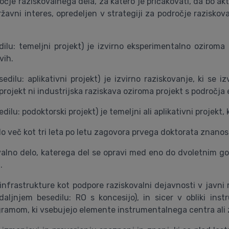
očje raziskovalnega dela, za katero je pričakovati, da bo a
avni interes, opredeljen v strategiji za področje raziskova
dilu: temeljni projekt) je izvirno eksperimentalno oziroma 
vih.
esedilu: aplikativni projekt) je izvirno raziskovanje, ki s
projekt ni industrijska raziskava oziroma projekt s področj
dilu: podoktorski projekt) je temeljni ali aplikativni projekt,
lo več kot tri leta po letu zagovora prvega doktorata znanost
kovalno delo, katerega del se opravi med eno do dvoletnim go
.
infrastrukture kot podpore raziskovalni dejavnosti v javni r
adaljnjem besedilu: RO s koncesijo), in sicer v obliki i
ogramom, ki vsebujejo elemente instrumentalnega centra ali