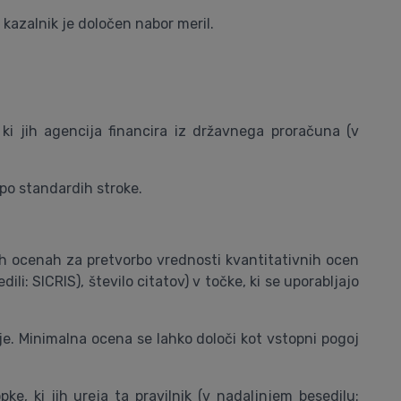
 kazalnik je določen nabor meril.
 ki jih agencija financira iz državnega proračuna (v
po standardih stroke.
nih ocenah za pretvorbo vrednosti kvantitativnih ocen
li: SICRIS), število citatov) v točke, ki se uporabljajo
nje. Minimalna ocena se lahko določi kot vstopni pogoj
e, ki jih ureja ta pravilnik (v nadaljnjem besedilu: