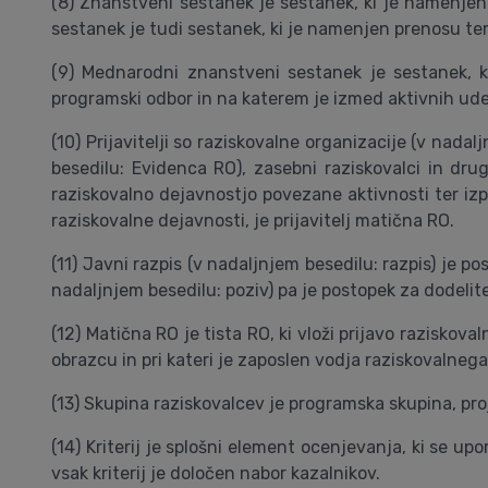
(8) Znanstveni sestanek je sestanek, ki je namenjen
sestanek je tudi sestanek, ki je namenjen prenosu tem
(9) Mednarodni znanstveni sestanek je sestanek, ki
programski odbor in na katerem je izmed aktivnih udel
(10) Prijavitelji so raziskovalne organizacije (v nada
besedilu: Evidenca RO), zasebni raziskovalci in drugi
raziskovalno dejavnostjo povezane aktivnosti ter izpo
raziskovalne dejavnosti, je prijavitelj matična RO.
(11) Javni razpis (v nadaljnjem besedilu: razpis) je po
nadaljnjem besedilu: poziv) pa je postopek za dodelitev
(12) Matična RO je tista RO, ki vloži prijavo razisko
obrazcu in pri kateri je zaposlen vodja raziskovalneg
(13) Skupina raziskovalcev je programska skupina, projek
(14) Kriterij je splošni element ocenjevanja, ki se upo
vsak kriterij je določen nabor kazalnikov.