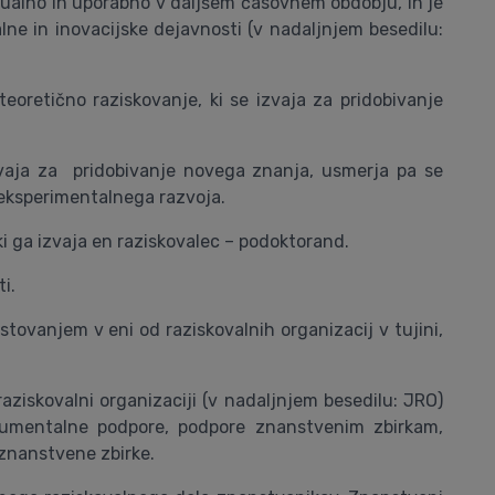
ktualno in uporabno v daljšem časovnem obdobju, in je
lne in inovacijske dejavnosti (v nadaljnjem besedilu:
teoretično raziskovanje, ki se izvaja za pridobivanje
e izvaja za pridobivanje novega znanja, usmerja pa se
a eksperimentalnega razvoja.
 ki ga izvaja en raziskovalec – podoktorand.
i.
stovanjem v eni od raziskovalnih organizacij v tujini,
aziskovalni organizaciji (v nadaljnjem besedilu: JRO)
nstrumentalne podpore, podpore znanstvenim zbirkam,
 znanstvene zbirke.