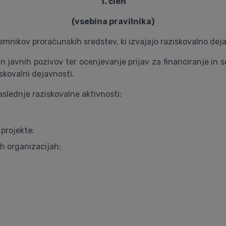
1. člen
(vsebina pravilnika)
jemnikov proračunskih sredstev, ki izvajajo raziskovalno dej
in javnih pozivov ter ocenjevanje prijav za financiranje in s
skovalni dejavnosti.
aslednje raziskovalne aktivnosti:
 projekte;
h organizacijah;