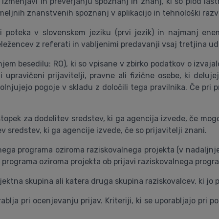
 izmenjavi in preverjanju spoznanj in znanj, ki so plod la
eljnih znanstvenih spoznanj v aplikacijo in tehnološki razv
 poteka v slovenskem jeziku (prvi jezik) in najmanj ene
ežencev z referati in vabljenimi predavanji vsaj tretjina ud
ljnjem besedilu: RO), ki so vpisane v zbirko podatkov o izvaj
 upravičeni prijavitelji, pravne ali fizične osebe, ki deluj
lnjujejo pogoje v skladu z določili tega pravilnika. Če pri p
stopek za dodelitev sredstev, ki ga agencija izvede, če mogoči
 sredstev, ki ga agencije izvede, če so prijavitelji znani.
valnega programa oziroma raziskovalnega projekta (v nadaljn
a programa oziroma projekta ob prijavi raziskovalnega progr
tna skupina ali katera druga skupina raziskovalcev, ki jo prij
rablja pri ocenjevanju prijav. Kriteriji, ki se uporabljajo p