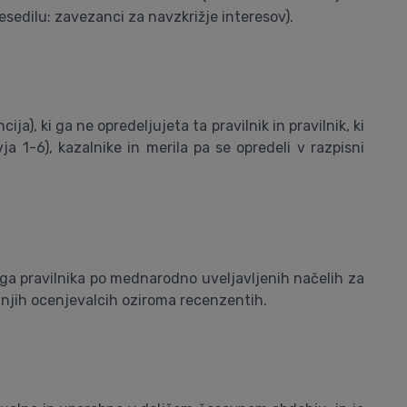
sedilu: zavezanci za navzkrižje interesov).
), ki ga ne opredeljujeta ta pravilnik in pravilnik, ki
a 1-6), kazalnike in merila pa se opredeli v razpisni
tega pravilnika po mednarodno uveljavljenih načelih za
anjih ocenjevalcih oziroma recenzentih.