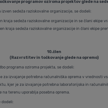
očkovanje programov oziroma projektov glede na sed
 izven sedeža raziskovalne organizacije, se dodeli:
en kraja sedeža raziskovalne organizacije in se člani ekipe vr
ven kraja sedeža raziskovalne organizacije in člani ekipe pre
10.člen
(Razvrstitev in točkovanje glede na opremo)
bo programa oziroma projekta, se dodeli:
 je za izvajanje potrebna računalniška oprema v vrednosti v
u, kjer je za izvajanje potrebna laboratorijska in računaln
se na terenu uporablja posebna oprema.
 dodeli: