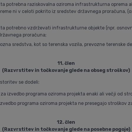
ekta potrebna raziskovalna oziroma infrastrukturna oprema 
eme ni v celoti pokrito iz sredstev državnega proračuna, (o
ta potrebno vzdrževati infrastrukturne objekte (npr. osnovn
z državnega proračuna;
vozna sredstva, kot so terenska vozila, prevozne terenske de
11. člen
(Razvrstitev in točkovanje glede na obseg stroškov)
storitev se dodeli:
ev za izvedbo programa oziroma projekta enaki ali večji od st
za izvedbo programa oziroma projekta ne presegajo stroškov za
12. člen
(Razvrstitev in točkovanje glede na posebne pogoje)