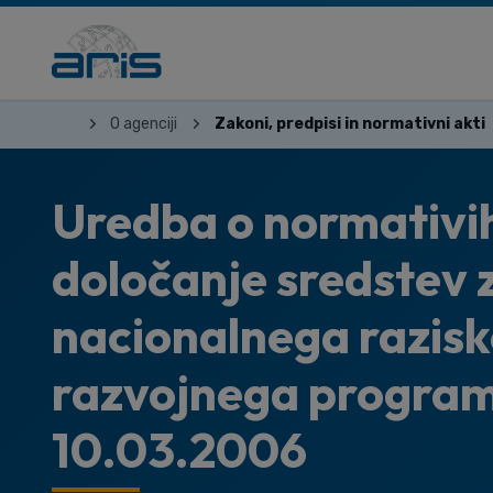
O agenciji
Zakoni, predpisi in normativni akti
Uredba o normativih
določanje sredstev z
nacionalnega razisk
razvojnega programa
10.03.2006