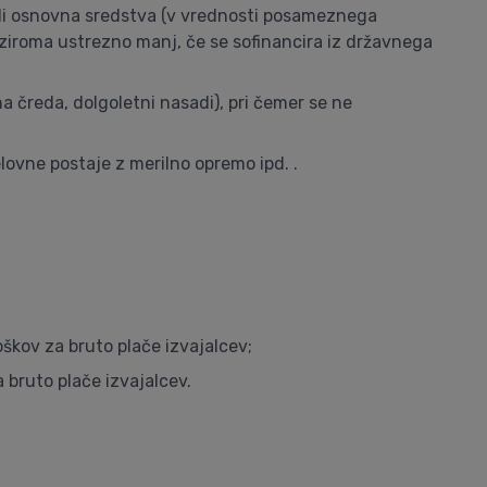
ali osnovna sredstva (v vrednosti posameznega
ziroma ustrezno manj, če se sofinancira iz državnega
a čreda, dolgoletni nasadi), pri čemer se ne
lovne postaje z merilno opremo ipd. .
roškov za bruto plače izvajalcev;
 bruto plače izvajalcev.