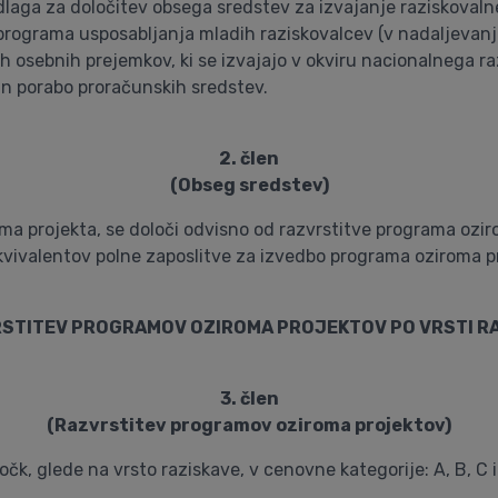
odlaga za določitev obsega sredstev za izvajanje raziskovaln
programa usposabljanja mladih raziskovalcev (v nadaljevanju
gih osebnih prejemkov, ki se izvajajo v okviru nacionalnega 
in porabo proračunskih sredstev.
2. člen
(Obseg sredstev)
a projekta, se določi odvisno od razvrstitve programa ozir
ekvivalentov polne zaposlitve za izvedbo programa oziroma p
VRSTITEV PROGRAMOV OZIROMA PROJEKTOV PO VRSTI R
3. člen
(Razvrstitev programov oziroma projektov)
čk, glede na vrsto raziskave, v cenovne kategorije: A, B, C i