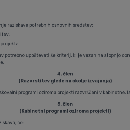
nje raziskave potrebnih osnovnih sredstev;
itev;
projekta.
tev potrebno upoštevati še kriterij, ki je vezan na stopnjo op
e.
4. člen
(Razvrstitev glede na okolje izvajanja)
iskovalni programi oziroma projekti razvrščeni v kabinetne, l
5. člen
(Kabinetni programi oziroma projekti)
iskava, če: