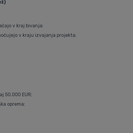
ež)
ačajo v kraj bivanja;
nočujejo v kraju izvajanja projekta;
saj 50.000 EUR;
iška oprema;