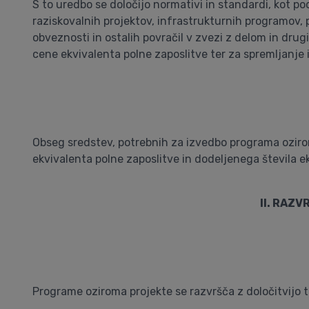
S to uredbo se določijo normativi in standardi, kot p
raziskovalnih projektov, infrastrukturnih programov, 
obveznosti in ostalih povračil v zvezi z delom in dru
cene ekvivalenta polne zaposlitve ter za spremljanje 
Obseg sredstev, potrebnih za izvedbo programa ozirom
ekvivalenta polne zaposlitve in dodeljenega števila 
II. RAZ
Programe oziroma projekte se razvršča z določitvijo to