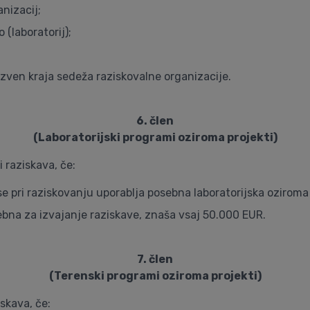
anizacij;
(laboratorij);
, izven kraja sedeža raziskovalne organizacije.
6. člen
(Laboratorijski programi oziroma projekti)
 raziskava, če:
n se pri raziskovanju uporablja posebna laboratorijska oziro
ebna za izvajanje raziskave, znaša vsaj 50.000 EUR.
7. člen
(Terenski programi oziroma projekti)
skava, če: