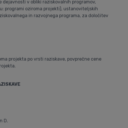
e dejavnosti v obliki raziskovalnih programov,
: programi oziroma projekti), ustanoviteljskih
raziskovalnega in razvojnega programa, za določitev
oma projekta po vrsti raziskave, povprečne cene
rojekta.
AZISKAVE
n D.