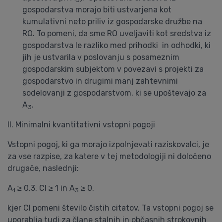
3
gospodarstva morajo biti ustvarjena kot
kumulativni neto priliv iz gospodarske družbe na
RO. To pomeni, da sme RO uveljaviti kot sredstva iz
gospodarstva le razliko med prihodki in odhodki, ki
jih je ustvarila v poslovanju s posameznim
gospodarskim subjektom v povezavi s projekti za
gospodarstvo in drugimi manj zahtevnimi
sodelovanji z gospodarstvom, ki se upoštevajo za
A
.
3
II. Minimalni kvantitativni vstopni pogoji
Vstopni pogoj, ki ga morajo izpolnjevati raziskovalci, je
za vse razpise, za katere v tej metodologiji ni določeno
drugače, naslednji:
A
≥ 0,3, CI ≥ 1 in A
≥ 0,
1
3
kjer CI pomeni število čistih citatov. Ta vstopni pogoj se
uporablja tudi za člane stalnih in občasnih strokovnih