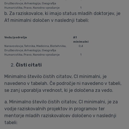
Družboslovje, Arheologija, Geografija
Humanistika, Pravo, Narodno vprašanje
1
b. Za raziskovalce, ki imajo status mladih doktorjev, je
A1 minimalni določen v naslednji tabeli:
Veda/področje
A1
minimalni
Naravoslovje, Tehnika, Medicina, Biotehnika,
0,4
Družboslovje, Arheologija, Geografija
Humanistika, Pravo, Narodno vprašanje
1
Čisti citati
Minimalno število čistih citatov, CI minimalni, je
navedeno v tabelah. Če področje ni navedeno v tabeli,
se zanj uporablja vrednost, ki je določena za vedo.
a. Minimalno število čistih citatov, CI minimalni, je za
vodje raziskovalnih projektov in programov ter
mentorje mladih raziskovalcev določeno v naslednji
tabeli: