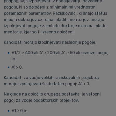
podpoglavja izpolnjevati v nadaljevanju navedene
pogoje, ki so določeni z minimalnimi vrednostmi
posameznih parametrov. Raziskovalci, ki imajo status
mladih doktorjev oziroma mladih mentorjev, morajo
izpolnjevati pogoje za mlade doktorje oziroma mlade
mentorje, kjer so ti izrecno določeni.
Kandidati morajo izpolnjevati naslednje pogoje:
A1/2 ≥ 400 ali A' ≥ 200 ali A" ≥ 50 ali osnovni pogoj
in
A' > 0.
Kandidati za vodje velikih raziskovalnih projektov
morajo izpolnjevati še dodaten pogoj: A'' > 0.
Ne glede na določilo drugega odstavka, je vstopni
pogoj za vodje podoktorskih projektov:
A1 > 0 in