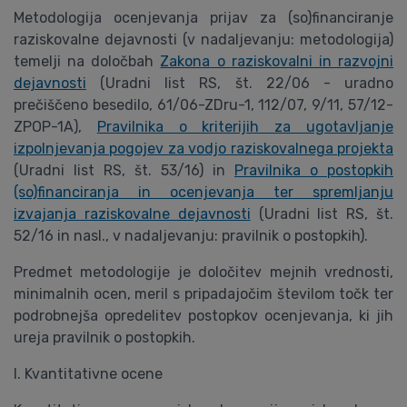
Metodologija ocenjevanja prijav za (so)financiranje
raziskovalne dejavnosti (v nadaljevanju: metodologija)
temelji na določbah
Zakona o raziskovalni in razvojni
dejavnosti
(Uradni list RS, št. 22/06 - uradno
prečiščeno besedilo, 61/06-ZDru-1, 112/07, 9/11, 57/12-
ZPOP-1A),
Pravilnika o kriterijih za ugotavljanje
izpolnjevanja pogojev za vodjo raziskovalnega projekta
(Uradni list RS, št. 53/16) in
Pravilnika o postopkih
(so)financiranja in ocenjevanja ter spremljanju
izvajanja raziskovalne dejavnosti
(Uradni list RS, št.
52/16 in nasl., v nadaljevanju: pravilnik o postopkih).
Predmet metodologije je določitev mejnih vrednosti,
minimalnih ocen, meril s pripadajočim številom točk ter
podrobnejša opredelitev postopkov ocenjevanja, ki jih
ureja pravilnik o postopkih.
I. Kvantitativne ocene