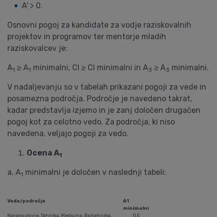
A' > 0.
Osnovni pogoj za kandidate za vodje raziskovalnih
projektov in programov ter mentorje mladih
raziskovalcev je:
A
≥ A
minimalni, CI ≥ CI minimalni in A
≥ A
minimalni.
1
1
3
3
V nadaljevanju so v tabelah prikazani pogoji za vede in
posamezna področja. Področje je navedeno takrat,
kadar predstavlja izjemo in je zanj določen drugačen
pogoj kot za celotno vedo. Za področja, ki niso
navedena, veljajo pogoji za vedo.
Ocena A
1
a. A
minimalni je določen v naslednji tabeli:
1
Veda/področje
A1
minimalni
Naravoslovje, Tehnika, Medicina, Biotehnika,
0,5