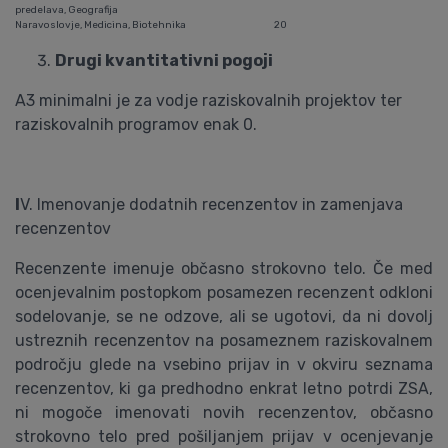
predelava, Geografija
Naravoslovje, Medicina, Biotehnika
20
Drugi kvantitativni pogoji
A3 minimalni je za vodje raziskovalnih projektov ter
raziskovalnih programov enak 0.
I
V. Imenovanje dodatnih recenzentov in zamenjava
recenzentov
Recenzente imenuje občasno strokovno telo. Če med
ocenjevalnim postopkom posamezen recenzent odkloni
sodelovanje, se ne odzove, ali se ugotovi, da ni dovolj
ustreznih recenzentov na posameznem raziskovalnem
področju glede na vsebino prijav in v okviru seznama
recenzentov, ki ga predhodno enkrat letno potrdi ZSA,
ni mogoče imenovati novih recenzentov, občasno
strokovno telo pred pošiljanjem prijav v ocenjevanje