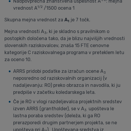
Nadpovprečna znanstvena uspešnost A
: mejna
1/2
vrednost A
/1500 ocena 1
Skupna mejna vrednost za
A
je 7 točk.
1
Mejna vrednosti A
, ki je skladno s pravilnikom o
3
postopkih določena tako, da je blizu najvišjih vrednosti
slovenskih raziskovalcev, znaša 15 FTE cenovne
kategorije C raziskovalnega programa v preteklem letu
za oceno 10.
ARRS pridobi podatke za izračun ocene A
3
neposredno od raziskovalnih organizacij (v
nadaljevanju: RO) preko obrazca in navodila, ki ju
predpiše v začetku koledarskega leta.
Če je RO v vlogi razdeljevalca projektnih sredstev
izven ARRS (grantholder), se v A
upošteva le
3
lastna poraba sredstev (deleža, ki ga RO
prerazporedi drugim partnerjem projekta, se ne
upošteva pri A
). Upoštevana sredstva iz