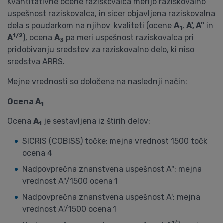
Kvantitativne ocene raziskovalca merijo raziskovalno
uspešnost raziskovalca, in sicer objavljena raziskovalna
dela s poudarkom na njihovi kvaliteti (ocene
A
,
A', A"
in
1
1/2
A
), ocena
A
pa meri uspešnost raziskovalca pri
3
pridobivanju sredstev za raziskovalno delo, ki niso
sredstva ARRS.
Mejne vrednosti so določene na naslednji način:
Ocena A
1
Ocena
A
je sestavljena iz štirih delov:
1
SICRIS (COBISS) točke: mejna vrednost 1500 točk
ocena 4
Nadpovprečna znanstvena uspešnost A": mejna
vrednost A"/1500 ocena 1
Nadpovprečna znanstvena uspešnost A': mejna
vrednost A'/1500 ocena 1
1/2