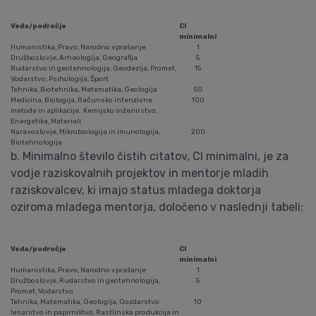
Veda/področje
CI
minimalni
Humanistika, Pravo, Narodno vprašanje
1
Družboslovje, Arheologija, Geografija
5
Rudarstvo in geotehnologija, Geodezija, Promet,
15
Vodarstvo, Psihologija, Šport
Tehnika, Biotehnika, Matematika, Geologija
50
Medicina, Biologija, Računsko intenzivne
100
metode in aplikacije, Kemijsko inženirstvo,
Energetika, Materiali
Naravoslovje, Mikrobiologija in imunologija,
200
Biotehnologija
b. Minimalno število čistih citatov, CI minimalni, je za
vodje raziskovalnih projektov in mentorje mladih
raziskovalcev, ki imajo status mladega doktorja
oziroma mladega mentorja, določeno v naslednji tabeli:
Veda/področje
CI
minimalni
Humanistika, Pravo, Narodno vprašanje
1
Družboslovje, Rudarstvo in geotehnologija,
5
Promet, Vodarstvo
Tehnika, Matematika, Geologija, Gozdarstvo
10
lesarstvo in papirništvo, Rastlinska produkcija in