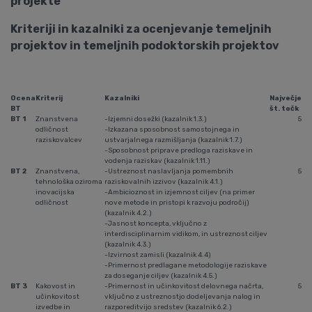
projekte
Kriteriji in kazalniki za ocenjevanje temeljnih
projektov in temeljnih podoktorskih projektov
Ocena
Kriterij
Kazalniki
Največje
BT
št. točk
BT 1
Znanstvena
-Izjemni dosežki (kazalnik 1.3.)
5
odličnost
-Izkazana sposobnost samostojnega in
raziskovalcev
ustvarjalnega razmišljanja (kazalnik 1.7.)
-Sposobnost priprave predloga raziskave in
vodenja raziskav (kazalnik 1.11.)
BT 2
Znanstvena,
-Ustreznost naslavljanja pomembnih
5
tehnološka oziroma
raziskovalnih izzivov (kazalnik 4.1.)
inovacijska
-Ambicioznost in izjemnost ciljev (na primer
odličnost
nove metode in pristopi k razvoju področij)
(kazalnik 4.2.)
-Jasnost koncepta, vključno z
interdisciplinarnim vidikom, in ustreznost ciljev
(kazalnik 4.3.)
-Izvirnost zamisli (kazalnik 4.4)
-Primernost predlagane metodologije raziskave
za doseganje ciljev (kazalnik 4.5.)
BT 3
Kakovost in
-Primernost in učinkovitost delovnega načrta,
5
učinkovitost
vključno z ustreznostjo dodeljevanja nalog in
izvedbe in
razporeditvijo sredstev (kazalnik 6.2.)