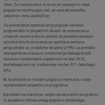
teles. Za raziskovalce, ki so se že upokojili in tega
pogoja ne izpolnjujejo več, se uporabi podatke,
veljavne v letu upokojitve.
Za preverjanje izpolnjevanja pogojev sestave
programskih in projektnih skupin ob ocenjevanju
vmesnih oziroma letnih poročil za preteklo obdobje
oziroma leto financiranja se upošteva sestava
programske oz. projektne skupine iz PRU za preteklo
obdobje financiranja in vrednotenje bibliografskih
kazalcev raziskovalne uspešnosti na dan 31.12.
preteklega leta oz. najkasneje na dan 31.1. tekočega
leta.
I
II. Kvantitativni vstopni pogoji za mentorje, vodje
raziskovalnih projektov in programov
Kandidati za mentorje, vodje raziskovalnih programov
in projektov morajo poleg pogoja iz prejšnjega