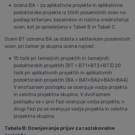
ocena BA - za aplikativne projekte in aplikativne
podoktorske projekte iz štirih posamičnih ocen na
podlagi kriterijev, kazalnikov in načina vrednotenja
ocen, kot je opredeljeno v Tabeli B in Tabeli C.
Oceni BT oziroma BA se dobita s seštevkom posamičnih
ocen, pri čemer je skupna ocena največ:
15 točk pri temeljnih projektih in temeljnih
podoktorskih projektih (BT = BT1+BT2+BT3) 20
točk pri aplikativnih projektih in aplikativnih
podoktorskih projektih (BA = BA1+BA2+BA3+BA4).
V enofaznem postopku se ocenjuje vodja projekta
in celotna projektna skupina. V dvofaznem
postopku se v prvi fazi ocenjuje vodja projekta, v
drugi fazi pa se ocenjuje vodja projekta in celotna
projektna skupina.
Tabela B: Ocenjevanje prijav za raziskovalne