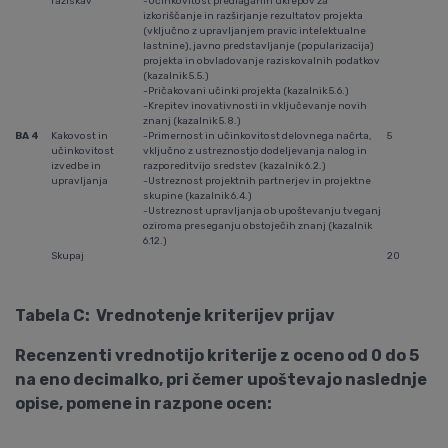
raziskav
-Učinkovitost predlaganih ukrepov za
izkoriščanje in razširjanje rezultatov projekta
(vključno z upravljanjem pravic intelektualne
lastnine), javno predstavljanje (popularizacija)
projekta in obvladovanje raziskovalnih podatkov
(kazalnik 5.5.)
-Pričakovani učinki projekta (kazalnik 5.6.)
-Krepitev inovativnosti in vključevanje novih
znanj (kazalnik 5.8.)
BA 4
Kakovost in
-Primernost in učinkovitost delovnega načrta,
5
učinkovitost
vključno z ustreznostjo dodeljevanja nalog in
izvedbe in
razporeditvijo sredstev (kazalnik 6.2.)
upravljanja
-Ustreznost projektnih partnerjev in projektne
skupine (kazalnik 6.4.)
-Ustreznost upravljanja ob upoštevanju tveganj
oziroma preseganju obstoječih znanj (kazalnik
6.12.)
Skupaj
20
Tabela C: Vrednotenje kriterijev prijav
Recenzenti vrednotijo kriterije z oceno od 0 do 5
na eno decimalko, pri čemer upoštevajo naslednje
opise, pomene in razpone ocen: