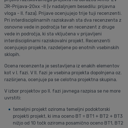
JR-Prijava-20xx -II (v nadaljnjem besedilu: prijavna
vloga - II. faza). Prijave ocenjujejo trije tuji recenzenti.
Pri interdisciplinarnih raziskavah sta dva recenzenta z
osnovne vede in področja ter en recenzent z druge
vede in področja, ki sta vključena v prijavljeni
interdisciplinarni raziskovalni projekt. Recenzenti
ocenjujejo projekte, razdeljene po enotnih vsebinskih
sklopih.
Ocena recenzenta je sestavljena iz enakih elementov
kot v I. fazi. V II. fazi je vsebina projekta dopolnjena oz.
razširjena, ocenjuje pa se celotna projektna skupina.
V izbor projektov po II. fazi javnega razpisa se ne more
uvrstiti:
temeljni projekt oziroma temeljni podoktorski
projekti projekt, ki ima oceno BT = BT1 + BT2 + BT3
nižjo od 10 točk oziroma posamično oceno BT1, BT2