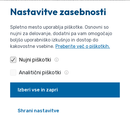
prijavam, ki so na spodnjem robu seznama odobrenih.
Nastavitve zasebnosti
IV. Panel
Spletno mesto uporablja piškotke. Osnovni so
Člani panela za posamezno fazo razpisa so sestavljeni
nujni za delovanje, dodatni pa vam omogočajo
iz nabora tujih recenzentov, ki niso ocenjevali prijav v
boljšo uporabniško izkušnjo in dostop do
tej fazi razpisa.
kakovostne vsebine.
Preberite več o piškotkih.
Nujni piškotki
Analitični piškotki
C. MENTORJI MLADIM
RAZISKOVALCEM
Izberi vse in zapri
I. Splošno
Shrani nastavitve
Postopek dodelitve mentorskih mest raziskovalnim
programom poteka v treh fazah. V prvi fazi strokovna
služba ARRS za vse raziskovalne programe izračuna