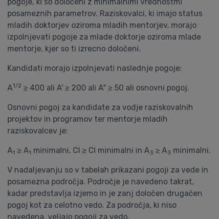
pogoje, ki so določeni z minimalnimi vrednostmi
posameznih parametrov. Raziskovalci, ki imajo status
mladih doktorjev oziroma mladih mentorjev, morajo
izpolnjevati pogoje za mlade doktorje oziroma mlade
mentorje, kjer so ti izrecno določeni.
Kandidati morajo izpolnjevati naslednje pogoje:
1/2
A
≥ 400 ali A' ≥ 200 ali A" ≥ 50 ali osnovni pogoj.
Osnovni pogoj za kandidate za vodje raziskovalnih
projektov in programov ter mentorje mladih
raziskovalcev je:
A
≥ A
minimalni, CI ≥ CI minimalni in A
≥ A
minimalni.
1
1
3
3
V nadaljevanju so v tabelah prikazani pogoji za vede in
posamezna področja. Področje je navedeno takrat,
kadar predstavlja izjemo in je zanj določen drugačen
pogoj kot za celotno vedo. Za področja, ki niso
navedena, veljajo pogoji za vedo.