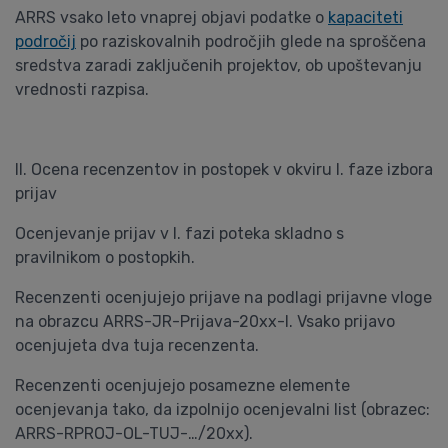
ARRS vsako leto vnaprej objavi podatke o
kapaciteti
področij
po raziskovalnih področjih glede na sproščena
sredstva zaradi zaključenih projektov, ob upoštevanju
vrednosti razpisa.
II. Ocena recenzentov in postopek v okviru I. faze izbora
prijav
Ocenjevanje prijav v I. fazi poteka skladno s
pravilnikom o postopkih.
Recenzenti ocenjujejo prijave na podlagi prijavne vloge
na obrazcu ARRS-JR-Prijava-20xx-I. Vsako prijavo
ocenjujeta dva tuja recenzenta.
Recenzenti ocenjujejo posamezne elemente
ocenjevanja tako, da izpolnijo ocenjevalni list (obrazec:
ARRS-RPROJ-OL-TUJ-…/20xx).