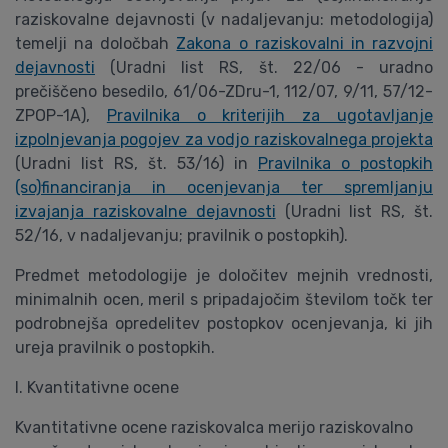
raziskovalne dejavnosti (v nadaljevanju: metodologija)
temelji na določbah
Zakona o raziskovalni in razvojni
dejavnosti
(Uradni list RS, št. 22/06 - uradno
prečiščeno besedilo, 61/06-ZDru-1, 112/07, 9/11, 57/12-
ZPOP-1A),
Pravilnika o kriterijih za ugotavljanje
izpolnjevanja pogojev za vodjo raziskovalnega projekta
(Uradni list RS, št. 53/16) in
Pravilnika o postopkih
(so)financiranja in ocenjevanja ter spremljanju
izvajanja raziskovalne dejavnosti
(Uradni list RS, št.
52/16, v nadaljevanju; pravilnik o postopkih).
Predmet metodologije je določitev mejnih vrednosti,
minimalnih ocen, meril s pripadajočim številom točk ter
podrobnejša opredelitev postopkov ocenjevanja, ki jih
ureja pravilnik o postopkih.
I. Kvantitativne ocene
Kvantitativne ocene raziskovalca merijo raziskovalno