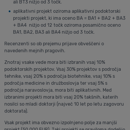
ali BT3 nižjo od 3 točk.
aplikativni projekt oziroma aplikativni podoktorski
projekti projekt, ki ima oceno BA = BA1 + BA2 + BA3
+ BA4 nižjo od 12 točk oziroma posamično oceno
BA1, BA2, BA3 ali BA4 nižjo od 3 točk.
Recenzenti so ob prejemu prijave obveščeni o
navedenih mejnih pragovih.
Znotraj vsake vede mora biti izbranih vsaj 10%
podoktorskih projektov. Vsaj 30% projektov s področja
tehnike, vsaj 20% s področja biotehnike, vsaj 10% s
področja medicine in družboslovja ter vsaj 5% s
področja naravoslovja, mora biti aplikativnih. Med
izbranimi projekti mora biti vsaj 20% takšnih, katerih
nosilci so mladi doktorji (največ 10 let po letu zagovoru
doktorata).
Vsak projekt ima obvezno izpolnjeno polje za manjši
projekt (50.000 EUR). Taki projekti se praviloma dodelijo