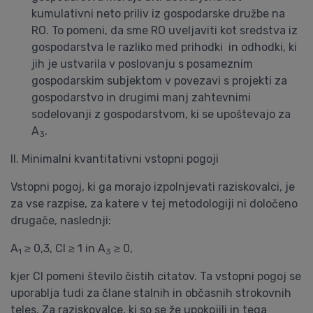
kumulativni neto priliv iz gospodarske družbe na
RO. To pomeni, da sme RO uveljaviti kot sredstva iz
gospodarstva le razliko med prihodki in odhodki, ki
jih je ustvarila v poslovanju s posameznim
gospodarskim subjektom v povezavi s projekti za
gospodarstvo in drugimi manj zahtevnimi
sodelovanji z gospodarstvom, ki se upoštevajo za
A
.
3
II. Minimalni kvantitativni vstopni pogoji
Vstopni pogoj, ki ga morajo izpolnjevati raziskovalci, je
za vse razpise, za katere v tej metodologiji ni določeno
drugače, naslednji:
A
≥ 0,3, CI ≥ 1 in A
≥ 0,
1
3
kjer CI pomeni število čistih citatov. Ta vstopni pogoj se
uporablja tudi za člane stalnih in občasnih strokovnih
teles. Za raziskovalce, ki so se že upokojili in tega