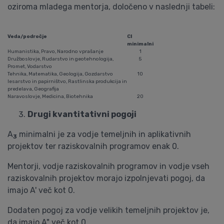
oziroma mladega mentorja, določeno v naslednji tabeli:
Veda/področje
CI
minimalni
Humanistika, Pravo, Narodno vprašanje
1
Družboslovje, Rudarstvo in geotehnologija,
5
Promet, Vodarstvo
Tehnika, Matematika, Geologija, Gozdarstvo
10
lesarstvo in papirništvo, Rastlinska produkcija in
predelava, Geografija
Naravoslovje, Medicina, Biotehnika
20
Drugi kvantitativni pogoji
A
minimalni je za vodje temeljnih in aplikativnih
3
projektov ter raziskovalnih programov enak 0.
Mentorji, vodje raziskovalnih programov in vodje vseh
raziskovalnih projektov morajo izpolnjevati pogoj, da
imajo A' več kot 0.
Dodaten pogoj za vodje velikih temeljnih projektov je,
da imajo A" več kot 0.