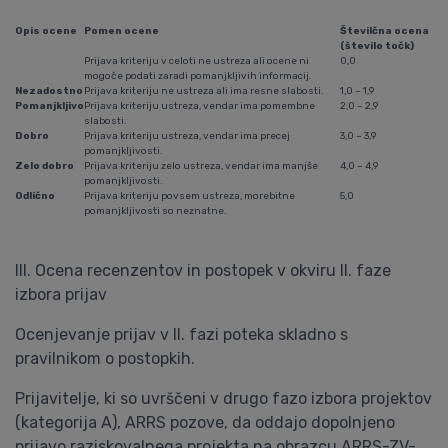
Opis ocene
Pomen ocene
Številčna ocena
(število točk)
Prijava kriteriju v celoti ne ustreza ali ocene ni
0,0
mogoče podati zaradi pomanjkljivih informacij.
Nezadostno
Prijava kriteriju ne ustreza ali ima resne slabosti.
1,0 – 1,9
Pomanjkljivo
Prijava kriteriju ustreza, vendar ima pomembne
2,0 – 2,9
slabosti.
Dobro
Prijava kriteriju ustreza, vendar ima precej
3,0 – 3,9
pomanjkljivosti.
Zelo dobro
Prijava kriteriju zelo ustreza, vendar ima manjše
4,0 – 4,9
pomanjkljivosti.
Odlično
Prijava kriteriju povsem ustreza, morebitne
5,0
pomanjkljivosti so neznatne.
III. Ocena recenzentov in postopek v okviru II. faze
izbora prijav
Ocenjevanje prijav v II. fazi poteka skladno s
pravilnikom o postopkih.
Prijavitelje, ki so uvrščeni v drugo fazo izbora projektov
(kategorija A), ARRS pozove, da oddajo dopolnjeno
prijavo raziskovalnega projekta na obrazcu ARRS-ZV-