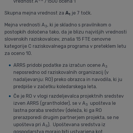
vrednost A
/1500 ocena 1
Skupna mejna vrednost za
A
je 7 točk.
1
Mejna vrednosti A
, ki je skladno s pravilnikom o
3
postopkih določena tako, da je blizu najvišjih vrednosti
slovenskih raziskovalcev, znaša 15 FTE cenovne
kategorije C raziskovalnega programa v preteklem letu
za oceno 10.
ARRS pridobi podatke za izračun ocene A
3
neposredno od raziskovalnih organizacij (v
nadaljevanju: RO) preko obrazca in navodila, ki ju
predpiše v začetku koledarskega leta.
Če je RO v vlogi razdeljevalca projektnih sredstev
izven ARRS (grantholder), se v A
upošteva le
3
lastna poraba sredstev (deleža, ki ga RO
prerazporedi drugim partnerjem projekta, se ne
upošteva pri A
). Upoštevana sredstva iz
3
gospodarstva morajo biti ustvarjena kot