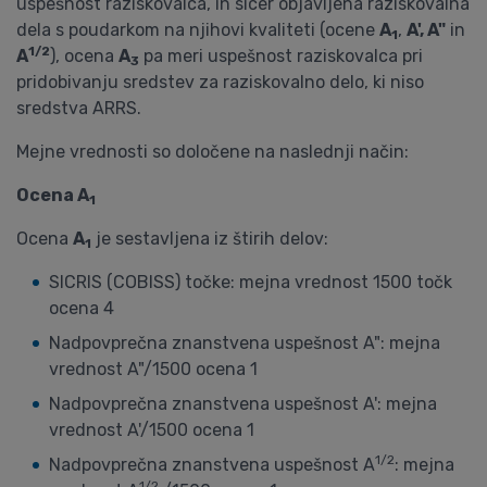
uspešnost raziskovalca, in sicer objavljena raziskovalna
dela s poudarkom na njihovi kvaliteti (ocene
A
,
A', A"
in
1
1/2
A
), ocena
A
pa meri uspešnost raziskovalca pri
3
pridobivanju sredstev za raziskovalno delo, ki niso
sredstva ARRS.
Mejne vrednosti so določene na naslednji način:
Ocena A
1
Ocena
A
je sestavljena iz štirih delov:
1
SICRIS (COBISS) točke: mejna vrednost 1500 točk
ocena 4
Nadpovprečna znanstvena uspešnost A": mejna
vrednost A"/1500 ocena 1
Nadpovprečna znanstvena uspešnost A': mejna
vrednost A'/1500 ocena 1
1/2
Nadpovprečna znanstvena uspešnost A
: mejna
1/2