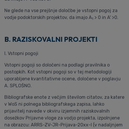
Ne glede na vse prejšnje določbe je vstopni pogoj za
vodje podoktorskih projektov, da imajo A
> 0 in A' >0.
1
B. RAZISKOVALNI PROJEKTI
I. Vstopni pogoji
Vstopni pogoji so določeni na podlagi pravilnika o
postopkih. Kot vstopni pogoji so v tej metodologiji
uporabljene kvantitativne ocene, določene v poglavju
A. SPLOŠNO.
Bibliografske enote z večjim številom citatov, za katere
v WoS ni polnega bibliografskega zapisa, lahko
prijavitelj navede v okviru izjemnih raziskovalnih
dosežkov Prijavne vloge za vodjo projekta, izpolnjene
na obrazcu: ARRS-ZV-JR-Prijava-20xx-I (v nadaljnjem