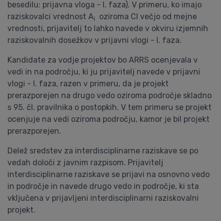
besedilu: prijavna vloga - I. faza). V primeru, ko imajo
raziskovalci vrednost A
oziroma CI večjo od mejne
i
vrednosti, prijavitelj to lahko navede v okviru izjemnih
raziskovalnih dosežkov v prijavni vlogi - I. faza.
Kandidate za vodje projektov bo ARRS ocenjevala v
vedi in na področju, ki ju prijavitelj navede v prijavni
vlogi - I. faza, razen v primeru, da je projekt
prerazporejen na drugo vedo oziroma področje skladno
s 95. čl. pravilnika o postopkih. V tem primeru se projekt
ocenjuje na vedi oziroma področju, kamor je bil projekt
prerazporejen.
Delež sredstev za interdisciplinarne raziskave se po
vedah določi z javnim razpisom. Prijavitelj
interdisciplinarne raziskave se prijavi na osnovno vedo
in področje in navede drugo vedo in področje, ki sta
vključena v prijavljeni interdisciplinarni raziskovalni
projekt.