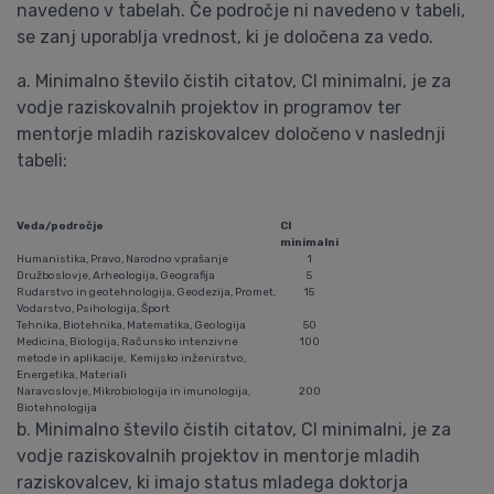
navedeno v tabelah. Če področje ni navedeno v tabeli,
se zanj uporablja vrednost, ki je določena za vedo.
a. Minimalno število čistih citatov, CI minimalni, je za
vodje raziskovalnih projektov in programov ter
mentorje mladih raziskovalcev določeno v naslednji
tabeli:
Veda/področje
CI
minimalni
Humanistika, Pravo, Narodno vprašanje
1
Družboslovje, Arheologija, Geografija
5
Rudarstvo in geotehnologija, Geodezija, Promet,
15
Vodarstvo, Psihologija, Šport
Tehnika, Biotehnika, Matematika, Geologija
50
Medicina, Biologija, Računsko intenzivne
100
metode in aplikacije, Kemijsko inženirstvo,
Energetika, Materiali
Naravoslovje, Mikrobiologija in imunologija,
200
Biotehnologija
b. Minimalno število čistih citatov, CI minimalni, je za
vodje raziskovalnih projektov in mentorje mladih
raziskovalcev, ki imajo status mladega doktorja