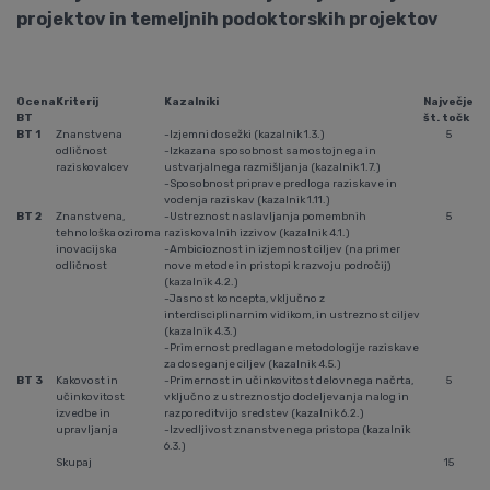
projektov in temeljnih podoktorskih projektov
Ocena
Kriterij
Kazalniki
Največje
BT
št. točk
BT 1
Znanstvena
-Izjemni dosežki (kazalnik 1.3.)
5
odličnost
-Izkazana sposobnost samostojnega in
raziskovalcev
ustvarjalnega razmišljanja (kazalnik 1.7.)
-Sposobnost priprave predloga raziskave in
vodenja raziskav (kazalnik 1.11.)
BT 2
Znanstvena,
-Ustreznost naslavljanja pomembnih
5
tehnološka oziroma
raziskovalnih izzivov (kazalnik 4.1.)
inovacijska
-Ambicioznost in izjemnost ciljev (na primer
odličnost
nove metode in pristopi k razvoju področij)
(kazalnik 4.2.)
-Jasnost koncepta, vključno z
interdisciplinarnim vidikom, in ustreznost ciljev
(kazalnik 4.3.)
-Primernost predlagane metodologije raziskave
za doseganje ciljev (kazalnik 4.5.)
BT 3
Kakovost in
-Primernost in učinkovitost delovnega načrta,
5
učinkovitost
vključno z ustreznostjo dodeljevanja nalog in
izvedbe in
razporeditvijo sredstev (kazalnik 6.2.)
upravljanja
-Izvedljivost znanstvenega pristopa (kazalnik
6.3.)
Skupaj
15