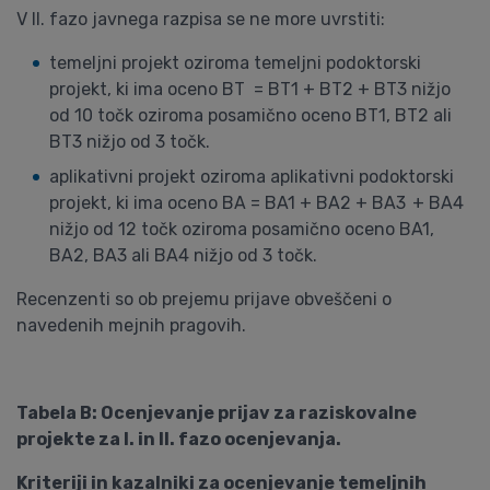
V II. fazo javnega razpisa se ne more uvrstiti:
temeljni projekt oziroma temeljni podoktorski
projekt, ki ima oceno BT = BT1 + BT2 + BT3 nižjo
od 10 točk oziroma posamično oceno BT1, BT2 ali
BT3 nižjo od 3 točk.
aplikativni projekt oziroma aplikativni podoktorski
projekt, ki ima oceno BA = BA1 + BA2 + BA3
+ BA4
nižjo od 12 točk oziroma posamično oceno BA1,
BA2, BA3 ali BA4 nižjo od 3 točk.
Recenzenti so ob prejemu prijave obveščeni o
navedenih mejnih pragovih.
Tabela B: Ocenjevanje prijav za raziskovalne
projekte za I. in II. fazo ocenjevanja.
Kriteriji in kazalniki za ocenjevanje temeljnih