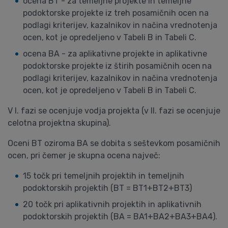
ocena BT - za temeljne projekte in temeljne
podoktorske projekte iz treh posamičnih ocen na
podlagi kriterijev, kazalnikov in načina vrednotenja
ocen, kot je opredeljeno v Tabeli B in Tabeli C.
ocena BA - za aplikativne projekte in aplikativne
podoktorske projekte iz štirih posamičnih ocen
na
podlagi kriterijev, kazalnikov in načina vrednotenja
ocen, kot je opredeljeno v Tabeli B in Tabeli C.
V I. fazi se ocenjuje vodja projekta (v II. fazi se ocenjuje
celotna projektna skupina).
Oceni BT oziroma BA se dobita s seštevkom posamičnih
ocen, pri čemer je skupna ocena največ:
15 točk pri temeljnih projektih in temeljnih
podoktorskih projektih (BT = BT1+BT2+BT3)
20 točk pri aplikativnih projektih in aplikativnih
podoktorskih projektih (BA = BA1+BA2+BA3+BA4).