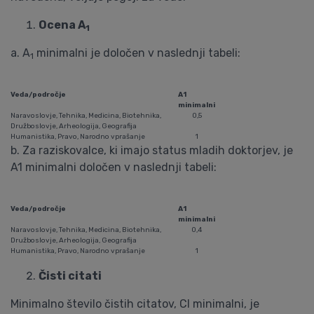
Ocena A
1
a. A
minimalni je določen v naslednji tabeli:
1
Veda/področje
A1
minimalni
Naravoslovje, Tehnika, Medicina, Biotehnika,
0,5
Družboslovje, Arheologija, Geografija
Humanistika, Pravo, Narodno vprašanje
1
b. Za raziskovalce, ki imajo status mladih doktorjev, je
A1 minimalni določen v naslednji tabeli:
Veda/področje
A1
minimalni
Naravoslovje, Tehnika, Medicina, Biotehnika,
0,4
Družboslovje, Arheologija, Geografija
Humanistika, Pravo, Narodno vprašanje
1
Čisti citati
Minimalno število čistih citatov, CI minimalni, je