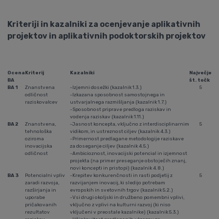
Kriteriji in kazalniki za ocenjevanje aplikativnih
projektov in aplikativnih podoktorskih projektov
Ocena
Kriterij
Kazalniki
Največje
BA
št. točk
BA 1
Znanstvena
-Izjemni dosežki (kazalnik 1.3.)
5
odličnost
-Izkazana sposobnost samostojnega in
raziskovalcev
ustvarjalnega razmišljanja (kazalnik 1.7.)
-Sposobnost priprave predloga raziskav in
vodenja raziskav (kazalnik 1.11.)
BA 2
Znanstvena,
-Jasnost koncepta, vključno z interdisciplinarnim
5
tehnološka
vidikom, in ustreznost ciljev (kazalnik 4.3.)
oziroma
-Primernost predlagane metodologije raziskave
inovacijska
za doseganje ciljev (kazalnik 4.5.)
odličnost
-Ambicioznost, inovacijski potencial in izjemnost
projekta (na primer preseganje obstoječih znanj,
novi koncepti in pristopi) (kazalnik 4.8.)
BA 3
Potencialni vpliv
-Krepitev konkurenčnosti in rasti podjetij z
5
zaradi razvoja,
razvijanjem inovacij, ki sledijo potrebam
razširjanja in
evropskih in svetovnih trgov (kazalnik 5.2.)
uporabe
-Vsi drugi okoljski in družbeno pomembni vplivi,
pričakovanih
vključno z vplivi na kulturni razvoj (ki niso
rezultatov
vključeni v preostale kazalnike) (kazalnik 5.3.)