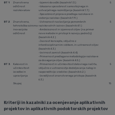
BT 1
Znanstvena
-Izjemni dosežki (kazalnik 1.3.)
5
odličnost
-Izkazana sposobnost samostojnega in
raziskovalcev
ustvarjalnega razmišljanja (kazalnik 1.7.)
-Sposobnost priprave predloga raziskave in
vodenja raziskav (kazalnik 1.11.)
BT 2
Znanstvena,
-Ustreznost naslavljanja pomembnih
5
tehnološka oziroma
raziskovalnih izzivov (kazalnik 4.1.)
inovacijska
-Ambicioznost in izjemnost ciljev (na primer
odličnost
nove metode in pristopi k razvoju področij)
(kazalnik 4.2.)
-Jasnost koncepta, vključno z
interdisciplinarnim vidikom, in ustreznost ciljev
(kazalnik 4.3.)
-Izvirnost zamisli (kazalnik 4.4)
-Primernost predlagane metodologije raziskave
za doseganje ciljev (kazalnik 4.5.)
BT 3
Kakovost in
-Primernost in učinkovitost delovnega načrta,
5
učinkovitost
vključno z ustreznostjo dodeljevanja nalog in
izvedbe in
razporeditvijo sredstev (kazalnik 6.2.)
upravljanja
-Izvedljivost znanstvenega pristopa (kazalnik
6.3.)
Skupaj
15
Kriteriji in kazalniki za ocenjevanje aplikativnih
projektov in aplikativnih podoktorskih projektov