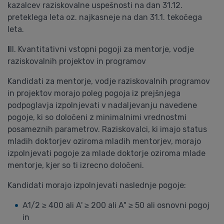
kazalcev raziskovalne uspešnosti na dan 31.12.
preteklega leta oz. najkasneje na dan 31.1. tekočega
leta.
I
II. Kvantitativni vstopni pogoji za mentorje, vodje
raziskovalnih projektov in programov
Kandidati za mentorje, vodje raziskovalnih programov
in projektov morajo poleg pogoja iz prejšnjega
podpoglavja izpolnjevati v nadaljevanju navedene
pogoje, ki so določeni z minimalnimi vrednostmi
posameznih parametrov. Raziskovalci, ki imajo status
mladih doktorjev oziroma mladih mentorjev, morajo
izpolnjevati pogoje za mlade doktorje oziroma mlade
mentorje, kjer so ti izrecno določeni.
Kandidati morajo izpolnjevati naslednje pogoje:
A1/2 ≥ 400 ali A' ≥ 200 ali A" ≥ 50 ali osnovni pogoj
in