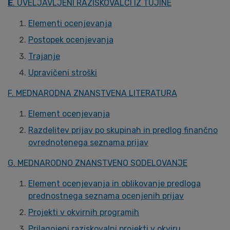
E
. UVELJAVLJENI RAZISKOVALCI IZ TUJINE
Elementi ocenjevanja
Postopek ocenjevanja
Trajanje
Upravičeni stroški
F. MEDNARODNA ZNANSTVENA LITERATURA
Element ocenjevanja
Razdelitev prijav po skupinah in predlog finančno
ovrednotenega seznama prijav
G. MEDNARODNO ZNANSTVENO SODELOVANJE
Element ocenjevanja in oblikovanje predloga
prednostnega seznama ocenjenih prijav
Projekti v okvirnih programih
Prilagojeni raziskovalni projekti v okviru