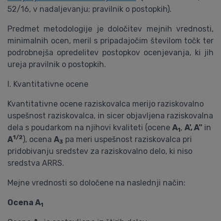
52/16, v nadaljevanju; pravilnik o postopkih).
Predmet metodologije je določitev mejnih vrednosti,
minimalnih ocen, meril s pripadajočim številom točk ter
podrobnejša opredelitev postopkov ocenjevanja, ki jih
ureja pravilnik o postopkih.
I. Kvantitativne ocene
Kvantitativne ocene raziskovalca merijo raziskovalno
uspešnost raziskovalca, in sicer objavljena raziskovalna
dela s poudarkom na njihovi kvaliteti (ocene
A
,
A', A"
in
1
1/2
A
), ocena
A
pa meri uspešnost raziskovalca pri
3
pridobivanju sredstev za raziskovalno delo, ki niso
sredstva ARRS.
Mejne vrednosti so določene na naslednji način:
Ocena A
1