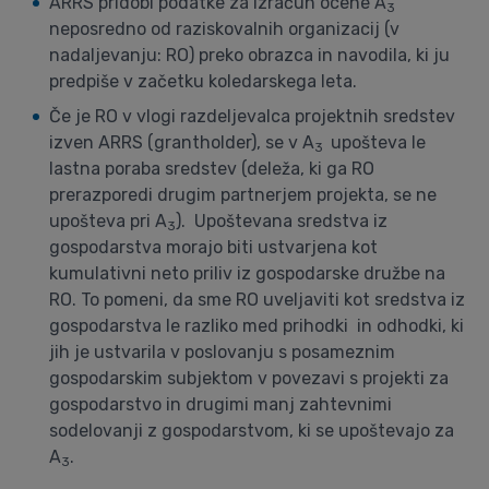
ARRS pridobi podatke za izračun ocene A
3
neposredno od raziskovalnih organizacij (v
nadaljevanju: RO) preko obrazca in navodila, ki ju
predpiše v začetku koledarskega leta.
Če je RO v vlogi razdeljevalca projektnih sredstev
izven ARRS (grantholder), se v A
upošteva le
3
lastna poraba sredstev (deleža, ki ga RO
prerazporedi drugim partnerjem projekta, se ne
upošteva pri A
). Upoštevana sredstva iz
3
gospodarstva morajo biti ustvarjena kot
kumulativni neto priliv iz gospodarske družbe na
RO. To pomeni, da sme RO uveljaviti kot sredstva iz
gospodarstva le razliko med prihodki in odhodki, ki
jih je ustvarila v poslovanju s posameznim
gospodarskim subjektom v povezavi s projekti za
gospodarstvo in drugimi manj zahtevnimi
sodelovanji z gospodarstvom, ki se upoštevajo za
A
.
3