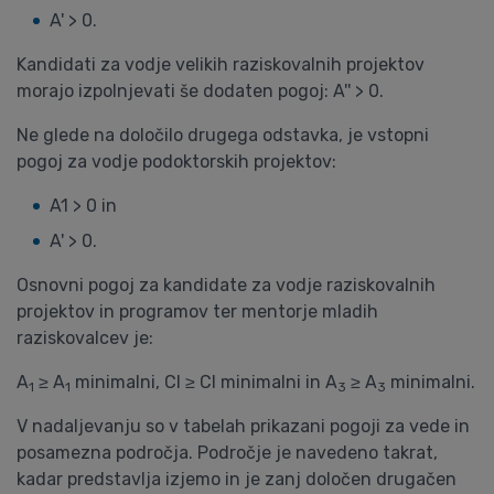
A' > 0.
Kandidati za vodje velikih raziskovalnih projektov
morajo izpolnjevati še dodaten pogoj: A'' > 0.
Ne glede na določilo drugega odstavka, je vstopni
pogoj za vodje podoktorskih projektov:
A1 > 0 in
A' > 0.
Osnovni pogoj za kandidate za vodje raziskovalnih
projektov in programov ter mentorje mladih
raziskovalcev je:
A
≥ A
minimalni, CI ≥ CI minimalni in A
≥ A
minimalni.
1
1
3
3
V nadaljevanju so v tabelah prikazani pogoji za vede in
posamezna področja. Področje je navedeno takrat,
kadar predstavlja izjemo in je zanj določen drugačen