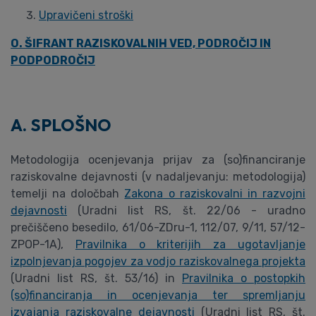
Upravičeni stroški
O. ŠIFRANT RAZISKOVALNIH VED, PODROČIJ IN
PODPODROČIJ
A. SPLOŠNO
Metodologija ocenjevanja prijav za (so)financiranje
raziskovalne dejavnosti (v nadaljevanju: metodologija)
temelji na določbah
Zakona o raziskovalni in razvojni
dejavnosti
(Uradni list RS, št. 22/06 - uradno
prečiščeno besedilo, 61/06-ZDru-1, 112/07, 9/11, 57/12-
ZPOP-1A),
Pravilnika o kriterijih za ugotavljanje
izpolnjevanja pogojev za vodjo raziskovalnega projekta
(Uradni list RS, št. 53/16) in
Pravilnika o postopkih
(so)financiranja in ocenjevanja ter spremljanju
izvajanja raziskovalne dejavnosti
(Uradni list RS, št.