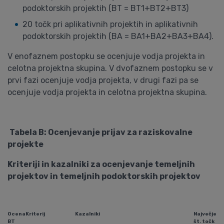
podoktorskih projektih (BT = BT1+BT2+BT3)
20 točk pri aplikativnih projektih in aplikativnih
podoktorskih projektih (BA = BA1+BA2+BA3+BA4).
V enofaznem postopku se ocenjuje vodja projekta in
celotna projektna skupina. V dvofaznem postopku se v
prvi fazi ocenjuje vodja projekta, v drugi fazi pa se
ocenjuje vodja projekta in celotna projektna skupina.
Tabela B: Ocenjevanje prijav za raziskovalne
projekte
Kriteriji in kazalniki za ocenjevanje temeljnih
projektov in temeljnih podoktorskih projektov
Ocena
Kriterij
Kazalniki
Največje
BT
št. točk