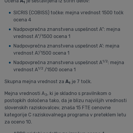
Ocena
A
je sestavljena iz štirih delov:
1
SICRIS (COBISS) točke: mejna vrednost 1500 točk
ocena 4
Nadpovprečna znanstvena uspešnost A": mejna
vrednost A"/1500 ocena 1
Nadpovprečna znanstvena uspešnost A': mejna
vrednost A'/1500 ocena 1
1/2
Nadpovprečna znanstvena uspešnost A
: mejna
1/2
vrednost A
/1500 ocena 1
Skupna mejna vrednost za
A
je 7 točk.
1
Mejna vrednosti A
, ki je skladno s pravilnikom o
3
postopkih določena tako, da je blizu najvišjih vrednosti
slovenskih raziskovalcev, znaša 15 FTE cenovne
kategorije C raziskovalnega programa v preteklem letu
za oceno 10.