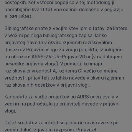
postopkih. Kot vstopni pogoji so v tej metodologiji
uporabljene kvantitativne ocene, določene v poglavju
A. SPLOŠNO.
Bibliografske enote z večjim številom citatov, za katere
v WoS ni polnega bibliografskega zapisa, lahko
prijavitelj navede v okviru izjemnih raziskovalnih
dosežkov Prijavne vloge za vodjo projekta, izpolnjene
na obrazcu: ARRS-ZV-JR-Prijava-20xx (v nadaljnjem
besedilu: prijavna vloga). V primeru, ko imajo
raziskovalci vrednost A
oziroma CI večjo od mejne
i
vrednosti, prijavitelj to lahko navede v okviru izjemnih
raziskovalnih dosežkov v prijavni vlogi.
Kandidate za vodje projektov bo ARRS ocenjevala v
vedi in na področju, ki ju prijavitelj navede v prijavni
vlogi.
Delež sredstev za interdisciplinarne raziskave se po
vedah določi z javnim razpisom. Prijavitelj