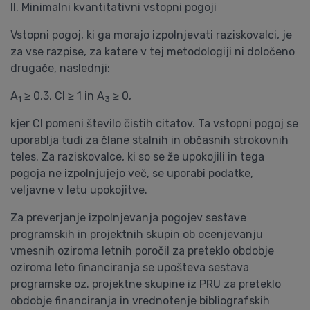
II. Minimalni kvantitativni vstopni pogoji
Vstopni pogoj, ki ga morajo izpolnjevati raziskovalci, je
za vse razpise, za katere v tej metodologiji ni določeno
drugače, naslednji:
A
≥ 0,3, CI ≥ 1 in A
≥ 0,
1
3
kjer CI pomeni število čistih citatov. Ta vstopni pogoj se
uporablja tudi za člane stalnih in občasnih strokovnih
teles. Za raziskovalce, ki so se že upokojili in tega
pogoja ne izpolnjujejo več, se uporabi podatke,
veljavne v letu upokojitve.
Za preverjanje izpolnjevanja pogojev sestave
programskih in projektnih skupin ob ocenjevanju
vmesnih oziroma letnih poročil za preteklo obdobje
oziroma leto financiranja se upošteva sestava
programske oz. projektne skupine iz PRU za preteklo
obdobje financiranja in vrednotenje bibliografskih