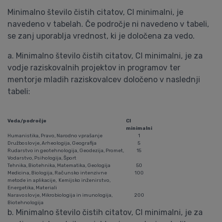
Minimalno število čistih citatov, CI minimalni, je
navedeno v tabelah. Če področje ni navedeno v tabeli,
se zanj uporablja vrednost, ki je določena za vedo.
a. Minimalno število čistih citatov, CI minimalni, je za
vodje raziskovalnih projektov in programov ter
mentorje mladih raziskovalcev določeno v naslednji
tabeli:
Veda/področje
CI
minimalni
Humanistika, Pravo, Narodno vprašanje
1
Družboslovje, Arheologija, Geografija
5
Rudarstvo in geotehnologija, Geodezija, Promet,
15
Vodarstvo, Psihologija, Šport
Tehnika, Biotehnika, Matematika, Geologija
50
Medicina, Biologija, Računsko intenzivne
100
metode in aplikacije, Kemijsko inženirstvo,
Energetika, Materiali
Naravoslovje, Mikrobiologija in imunologija,
200
Biotehnologija
b. Minimalno število čistih citatov, CI minimalni, je za