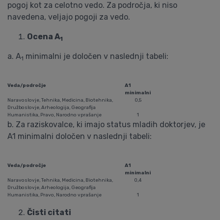
pogoj kot za celotno vedo. Za področja, ki niso
navedena, veljajo pogoji za vedo.
Ocena A
1
a. A
minimalni je določen v naslednji tabeli:
1
Veda/področje
A1
minimalni
Naravoslovje, Tehnika, Medicina, Biotehnika,
0,5
Družboslovje, Arheologija, Geografija
Humanistika, Pravo, Narodno vprašanje
1
b. Za raziskovalce, ki imajo status mladih doktorjev, je
A1 minimalni določen v naslednji tabeli:
Veda/področje
A1
minimalni
Naravoslovje, Tehnika, Medicina, Biotehnika,
0,4
Družboslovje, Arheologija, Geografija
Humanistika, Pravo, Narodno vprašanje
1
Čisti citati