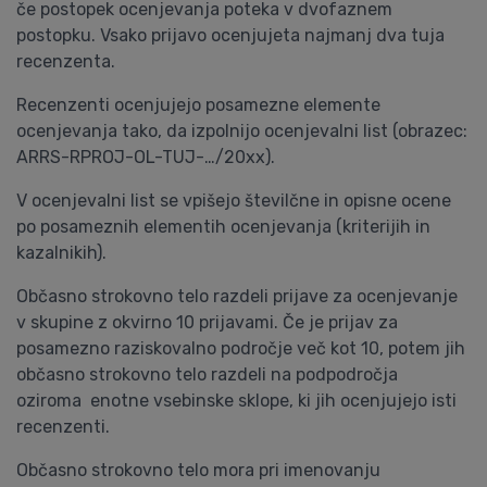
če postopek ocenjevanja poteka v dvofaznem
postopku. Vsako prijavo ocenjujeta najmanj dva tuja
recenzenta.
Recenzenti ocenjujejo posamezne elemente
ocenjevanja tako, da izpolnijo ocenjevalni list (obrazec:
ARRS-RPROJ-OL-TUJ-…/20xx).
V ocenjevalni list se vpišejo številčne in opisne ocene
po posameznih elementih ocenjevanja (kriterijih in
kazalnikih).
Občasno strokovno telo razdeli prijave za ocenjevanje
v skupine z okvirno 10 prijavami. Če je prijav za
posamezno raziskovalno področje več kot 10, potem jih
občasno strokovno telo razdeli na podpodročja
oziroma enotne vsebinske sklope, ki jih ocenjujejo isti
recenzenti.
Občasno strokovno telo mora pri imenovanju