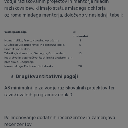
vodje raziskovalnih projektov in mentorje mladih
raziskovalcev, ki imajo status mladega doktorja
oziroma mladega mentorja, določeno v naslednji tabeli:
Veda/področje
CI
minimalni
Humanistika, Pravo, Narodno vprašanje
1
Družboslovje, Rudarstvo in geotehnologija,
5
Promet, Vodarstvo
Tehnika, Matematika, Geologija, Gozdarstvo
10
lesarstvo in papirništvo, Rastlinska produkcija in
predelava, Geografija
Naravoslovje, Medicina, Biotehnika
20
Drugi kvantitativni pogoji
A3 minimalni je za vodje raziskovalnih projektov ter
raziskovalnih programov enak 0.
I
V. Imenovanje dodatnih recenzentov in zamenjava
recenzentov