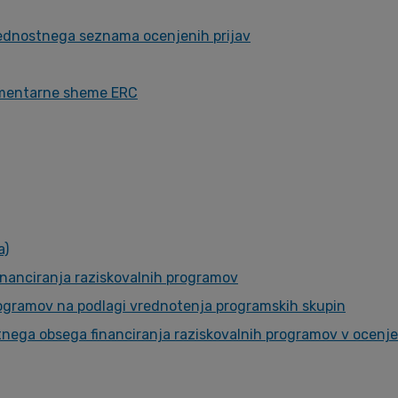
rednostnega seznama ocenjenih prijav
plementarne sheme ERC
a)
inanciranja raziskovalnih programov
rogramov na podlagi vrednotenja programskih skupin
nega obsega financiranja raziskovalnih programov v ocenjev