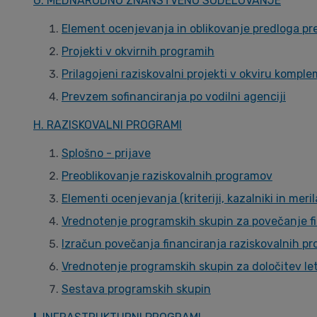
G. MEDNARODNO ZNANSTVENO SODELOVANJE
Element ocenjevanja in oblikovanje predloga p
Projekti v okvirnih programih
Prilagojeni raziskovalni projekti v okviru kom
Prevzem sofinanciranja po vodilni agenciji
H. RAZISKOVALNI PROGRAMI
Splošno - prijave
Preoblikovanje raziskovalnih programov
Elementi ocenjevanja (kriteriji, kazalniki in meril
Vrednotenje programskih skupin za povečanje f
Izračun povečanja financiranja raziskovalnih p
Vrednotenje programskih skupin za določitev let
Sestava programskih skupin