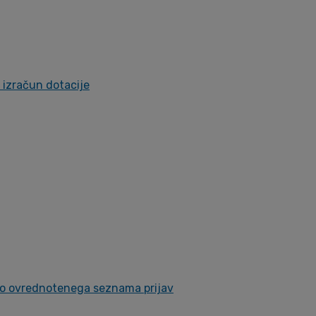
a izračun dotacije
čno ovrednotenega seznama prijav