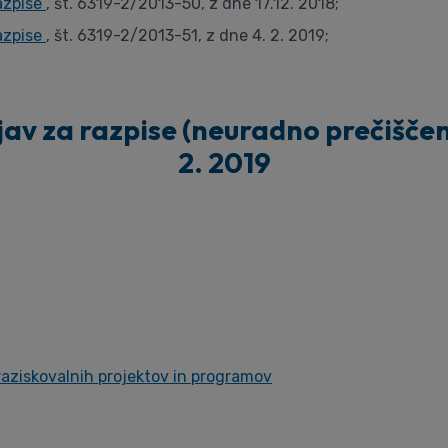
azpise
, št. 6319-2/2013-50, z dne 17.12. 2018;
azpise
, št. 6319-2/2013-51, z dne 4. 2. 2019;
v za razpise (neuradno prečiščeno b
2. 2019
 raziskovalnih projektov in programov