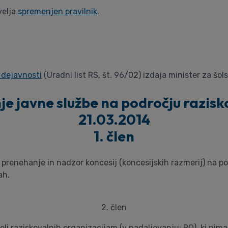
velja
spremenjen pravilnik
.
 dejavnosti
(Uradni list RS, št. 96/02) izdaja minister za šol
nje javne službe na področju razisk
21.03.2014
1. člen
, prenehanje in nadzor koncesij (koncesijskih razmerij) na 
ah.
2. člen
i raziskovalnih organizacijam (v nadaljevanju: RO), ki nimaj