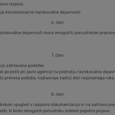
ave razpisa;
je koncesionarne raziskovalne dejavnosti.
6. člen
raziskovalne dejavnosti mora omogočiti ponudnikom pripravo 
7. člen
cijo zahtevane podatke.
i po pošti pri javni agenciji na področju raziskovalne dejav
vrsto prenosa pošiljke, najkasneje zadnji dan razpisanega ro
8. člen
dnikom vpogled v razpisno dokumentacijo in na zahtevo pre
tki, ki bodo omogočili ponudniku izdelati popolno prijavo.