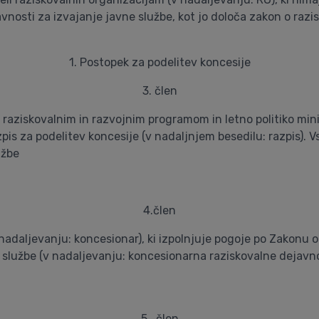
vnosti za izvajanje javne službe, kot jo določa zakon o razis
1. Postopek za podelitev koncesije
3. člen
m raziskovalnim in razvojnim programom in letno politiko min
zpis za podelitev koncesije (v nadaljnjem besedilu: razpis). 
užbe
4.člen
 nadaljevanju: koncesionar), ki izpolnjuje pogoje po Zakonu o
e službe (v nadaljevanju: koncesionarna raziskovalne dejavno
5 . člen