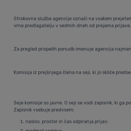
Strokovna služba agencije označi na vsakem prejetem 
vrne predlagatelju v sedmih dneh od prejema prijave.
Za pregled prispelih ponudb imenuje agencija najmanj t
Komisija iz prejšnjega člena na seji, ki jo skliče pred
Seje komisije so javne. O seji se vodi zapisnik, ki ga p
Zapisnik vsebuje predvsem:
naslov, prostor in čas odpiranja prijav;
predmet razpisa;