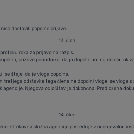
 niso dostavili popolne prijave.
13. člen
preteku roka za prijavo na razpis.
opolna, pozove ponudnika, da jo dopolni, in mu določi rok z
 se šteje, da je vloga popolna.
n tretjega odstavka tega člena ne dopolni vloge, se vloga s 
nik agencije. Njegova odločitev je dokončna. Predložena do
14. člen
opolne, strokovna služba agencije posreduje v ocenjevalni p