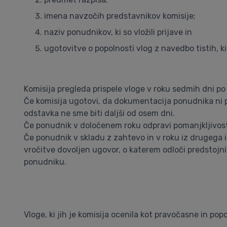
imena navzočih predstavnikov komisije;
naziv ponudnikov, ki so vložili prijave in
ugotovitve o popolnosti vlog z navedbo tistih, ki
Komisija pregleda prispele vloge v roku sedmih dni po 
Če komisija ugotovi, da dokumentacija ponudnika ni p
odstavka ne sme biti daljši od osem dni.
Če ponudnik v določenem roku odpravi pomanjkljivosti,
Če ponudnik v skladu z zahtevo in v roku iz drugega i
vročitve dovoljen ugovor, o katerem odloči predstoj
ponudniku.
Vloge, ki jih je komisija ocenila kot pravočasne in p