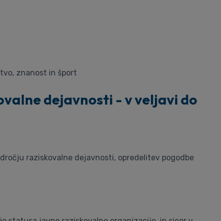
stvo, znanost in šport
ovalne dejavnosti - v veljavi do
področju raziskovalne dejavnosti, opredelitev pogodbe
o statusa javne raziskovalne organizacije, in sicer v