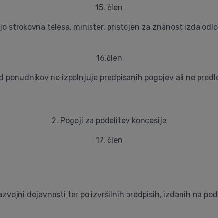
15. člen
ijo strokovna telesa, minister, pristojen za znanost izda odl
16.člen
d ponudnikov ne izpolnjuje predpisanih pogojev ali ne predl
2. Pogoji za podelitev koncesije
17. člen
azvojni dejavnosti ter po izvršilnih predpisih, izdanih na po