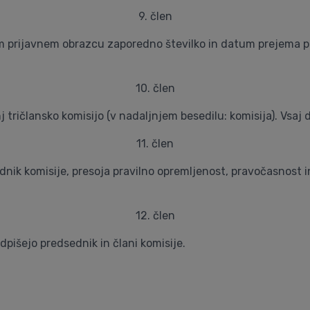
9. člen
prijavnem obrazcu zaporedno številko in datum prejema prij
10. člen
ričlansko komisijo (v nadaljnjem besedilu: komisija). Vsaj d
11. člen
sednik komisije, presoja pravilno opremljenost, pravočasnost 
12. člen
odpišejo predsednik in člani komisije.