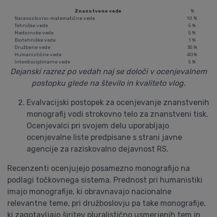
Znanstvene vede
%
Naravoslovno-matematične vede
10 %
Tehniške vede
5 %
Medicinske vede
5 %
Biotehniške vede
1 %
Družbene vede
35 %
Humanistične vede
40%
Interdisciplinarne vede
5 %
Dejanski razrez po vedah naj se določi v ocenjevalnem
postopku glede na število in kvaliteto vlog.
Evalvacijski postopek za ocenjevanje znanstvenih
monografij vodi strokovno telo za znanstveni tisk.
Ocenjevalci pri svojem delu uporabljajo
ocenjevalne liste predpisane s strani javne
agencije za raziskovalno dejavnost RS.
Recenzenti ocenjujejo posamezno monografijo na
podlagi točkovnega sistema. Prednost pri humanistiki
imajo monografije, ki obravnavajo nacionalne
relevantne teme, pri družboslovju pa take monografije,
ki zagotavljajo širitev pluralistično usmerjenih tem in