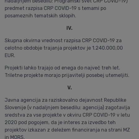
nadaljnjem besedilu: Programski svet CRP COVID-19)
predmet razpisa CRP COVID-19 s temami po
posameznih tematskih sklopih.
IV.
Skupna okvirna vrednost razpisa CRP COVID-19 za
celotno obdobje trajanja projektov je 1.240.000,00
EUR.
Projekti lahko trajajo od enega do največ treh let.
Triletne projekte morajo prijavitelji posebej utemeljiti.
V.
Javna agencija za raziskovalno dejavnost Republike
Slovenije (v nadaljnjem besedilu: agencija) zagotavlja
sredstva za vse projekte v okviru CRP COVID-19 v letu
2020 pod pogojem, da je interes za izvedbo teh
projektov izkazan z deležem financiranja na strani MZ
in MORS.