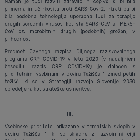
Namen je tudi razviti zdravilo in cepivo, ki bi bila
primerna in učinkovita proti SARS-Cov-2, hkrati pa bi
bila podobna tehnologija uporabna tudi za terapijo
drugih sorodnih virusov, kot sta SARS-CoV ali MERS-
CoV oz. morebitnih drugih (podobnih) groženj v
prihodnosti.
Predmet Javnega razpisa Ciljnega raziskovalnega
programa CRP COVID-19 v letu 2020 (v nadaljnjem
besedilu: razpis CRP COVID-19) je določen s
prioritetnimi vsebinami v okviru Težišča 1 izmed petih
težišč, ki so v Strategiji razvoja Slovenije 2030
opredeljena kot strateške usmeritve.
III.
Vsebinske prioritete, prikazane v tematskih sklopih v
okviru Težišča 1, ki so skladne z razvojnimi cilji