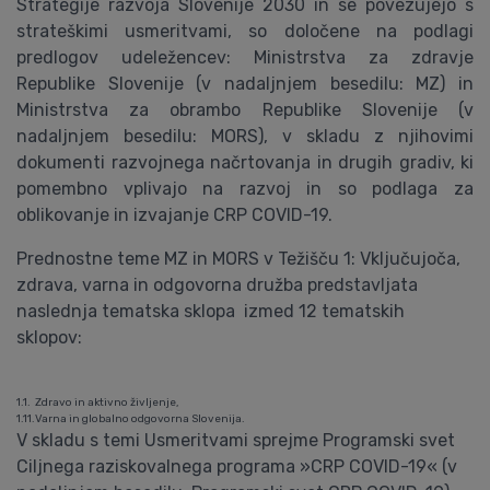
Strategije razvoja Slovenije 2030 in se povezujejo s
strateškimi usmeritvami, so določene na podlagi
predlogov udeležencev: Ministrstva za zdravje
Republike Slovenije (v nadaljnjem besedilu: MZ) in
Ministrstva za obrambo Republike Slovenije (v
nadaljnjem besedilu: MORS), v skladu z njihovimi
dokumenti razvojnega načrtovanja in drugih gradiv, ki
pomembno vplivajo na razvoj in so podlaga za
oblikovanje in izvajanje CRP COVID-19.
Prednostne teme MZ in MORS v Težišču 1: Vključujoča,
zdrava, varna in odgovorna družba predstavljata
naslednja tematska sklopa izmed 12 tematskih
sklopov:
1.1.
Zdravo in aktivno življenje,
1.11.
Varna in globalno odgovorna Slovenija.
V skladu s temi Usmeritvami sprejme Programski svet
Ciljnega raziskovalnega programa »CRP COVID-19« (v