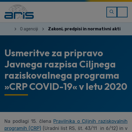
O agenciji
Zakoni, predpisi in normativni akti
Usmeritve za pripravo
Javnega razpisa Ciljnega
raziskovalnega programa
»CRP COVID-19« v letu 2020
Na podlagi 15. člena
Pravilnika o Ciljnih raziskovalnih
programih (CRP)
(Uradni list RS, št. 43/11 in 6/12) in v