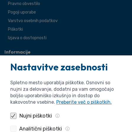
Pravno obvestilo
Pogoji uporabe
Varstvo osebnih podatkov
Piškotki
Izjava o dostopnosti
Informacije
O agenciji
Nastavitve zasebnosti
Splošne zadeve
Pravne zadeve
Spletno mesto uporablja piškotke. Osnovni so
nujni za delovanje, dodatni pa vam omogočajo
boljšo uporabniško izkušnjo in dostop do
kakovostne vsebine.
Preberite več o piškotkih.
Nujni piškotki
Analitični piškotki