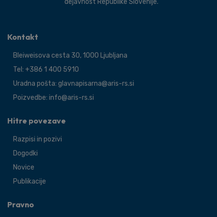
dejavnost Republike Slovenije.
Kontakt
Bleiweisova cesta 30, 1000 Ljubljana
Tel: +386 1 400 5910
Uradna pošta: glavnapisarna@aris-rs.si
Poizvedbe: info@aris-rs.si
Hitre povezave
Razpisi in pozivi
Dogodki
Novice
Publikacije
Pravno