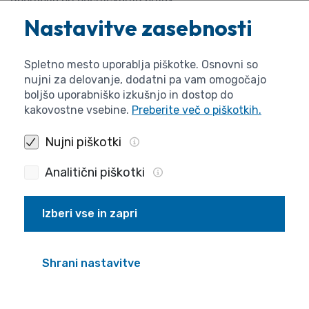
Nastavitve zasebnosti
(2) Kriteriji za ocenjevanje predlogov projektov v okviru
CRP so:
Spletno mesto uporablja piškotke. Osnovni so
relevantnost in potencialni vpliv predloga projekta;
nujni za delovanje, dodatni pa vam omogočajo
raziskovalna oziroma razvojna kakovost predloga
boljšo uporabniško izkušnjo in dostop do
projekta;
kakovostne vsebine.
Preberite več o piškotkih.
izvedljivost predloga projekta.
Nujni piškotki
(3) Za navedene kriterije se v metodologiji določijo
Analitični piškotki
kazalci, ki se uporabljajo pri ocenjevanju prijav.
19. člen
Izberi vse in zapri
(naloge agencije v zvezi z oblikovanjem razpisa)
(1) Agencija praviloma enkrat letno pozove udeležence
Shrani nastavitve
CRP, da v roku 30 dni podajo predloge prednostnih tem
(v nadaljnjem besedilu: teme) za razpis.