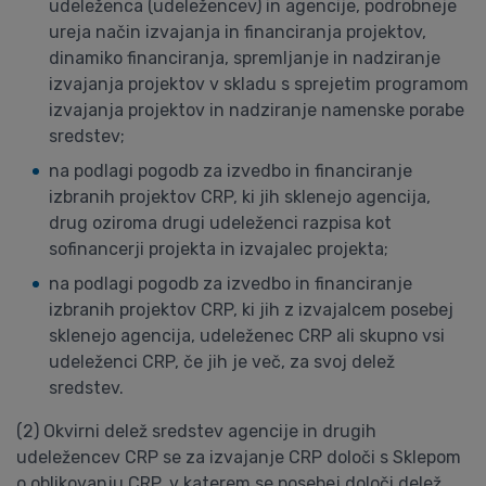
udeleženca (udeležencev) in agencije, podrobneje
ureja način izvajanja in financiranja projektov,
dinamiko financiranja, spremljanje in nadziranje
izvajanja projektov v skladu s sprejetim programom
izvajanja projektov in nadziranje namenske porabe
sredstev;
na podlagi pogodb za izvedbo in financiranje
izbranih projektov CRP, ki jih sklenejo agencija,
drug oziroma drugi udeleženci razpisa kot
sofinancerji projekta in izvajalec projekta;
na podlagi pogodb za izvedbo in financiranje
izbranih projektov CRP, ki jih z izvajalcem posebej
sklenejo agencija, udeleženec CRP ali skupno vsi
udeleženci CRP, če jih je več, za svoj delež
sredstev.
(2) Okvirni delež sredstev agencije in drugih
udeležencev CRP se za izvajanje CRP določi s Sklepom
o oblikovanju CRP, v katerem se posebej določi delež