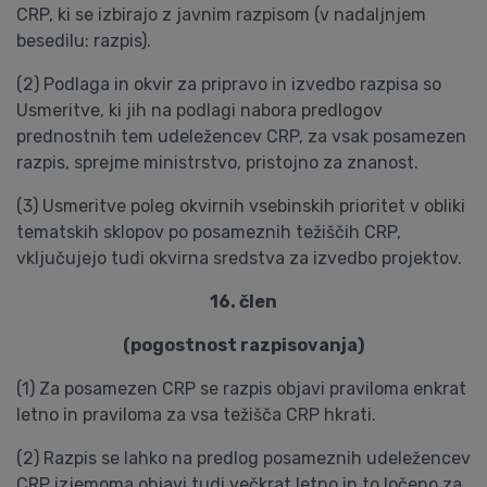
CRP, ki se izbirajo z javnim razpisom (v nadaljnjem
besedilu: razpis).
(2) Podlaga in okvir za pripravo in izvedbo razpisa so
Usmeritve, ki jih na podlagi nabora predlogov
prednostnih tem udeležencev CRP, za vsak posamezen
razpis, sprejme ministrstvo, pristojno za znanost.
(3) Usmeritve poleg okvirnih vsebinskih prioritet v obliki
tematskih sklopov po posameznih težiščih CRP,
vključujejo tudi okvirna sredstva za izvedbo projektov.
16. člen
(pogostnost razpisovanja)
(1) Za posamezen CRP se razpis objavi praviloma enkrat
letno in praviloma za vsa težišča CRP hkrati.
(2) Razpis se lahko na predlog posameznih udeležencev
CRP izjemoma objavi tudi večkrat letno in to ločeno za