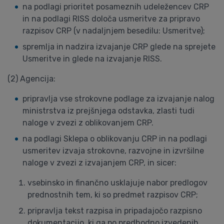
na podlagi prioritet posameznih udeležencev CRP
in na podlagi RISS določa usmeritve za pripravo
razpisov CRP (v nadaljnjem besedilu: Usmeritve);
spremlja in nadzira izvajanje CRP glede na sprejete
Usmeritve in glede na izvajanje RISS.
(2) Agencija:
pripravlja vse strokovne podlage za izvajanje nalog
ministrstva iz prejšnjega odstavka, zlasti tudi
naloge v zvezi z oblikovanjem CRP.
na podlagi Sklepa o oblikovanju CRP in na podlagi
usmeritev izvaja strokovne, razvojne in izvršilne
naloge v zvezi z izvajanjem CRP, in sicer:
vsebinsko in finančno usklajuje nabor predlogov
prednostnih tem, ki so predmet razpisov CRP;
pripravlja tekst razpisa in pripadajočo razpisno
dokumentacijo, ki ga po predhodno izvedenih