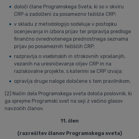
določi člane Programskega Sveta, ki so v okviru
CRP‑a zadolženi za posamezno težišče CRP;
v skladu z metodologijo sodeluje v postopku
ocenjevanja in izbora prijav ter pripravlja predloge
finančno ovrednotenega prednostnega seznama
prijav po posameznih težiščih CRP;
razpravlja o vsebinskih in strokovnih vprašanjih,
vezanih na uresničevanje ciljev CRP in na
raziskovalne projekte, s katerimi se CRP izvaja;
opravlja druge naloge določene s tem pravilnikom.
(2) Način dela Programskega sveta določa poslovnik, ki
ga sprejme Programski svet na seji z večino glasov
navzočih članov.
11. člen
(razrešitev članov Programskega sveta)