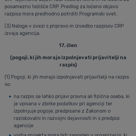
posamezno težišče CRP. Predlog za ločeno objavo
razpisa mora predhodno potrditi Programski svet.
(3) Naloge v zvezi s pripravo in izvedbo razpisov CRP
izvaja agencija.
17. člen
(pogoji, ki jih morajo izpolnjevati prijavitelji na
razpis)
(1) Pogoji, ki jih morajo izpolnjevati prijavitelji na razpis
so:
na razpis se lahko prijavi pravna ali fizična oseba, ki
je vpisana v zbirke podatkov pri agenciji ter
izpolnjuje pogoje, predpisane z Zakonom o
raziskovalni in razvojni dejavnosti in s predpisi
agencije
vodja projekta mora biti zaposlen v organizaciji, ki