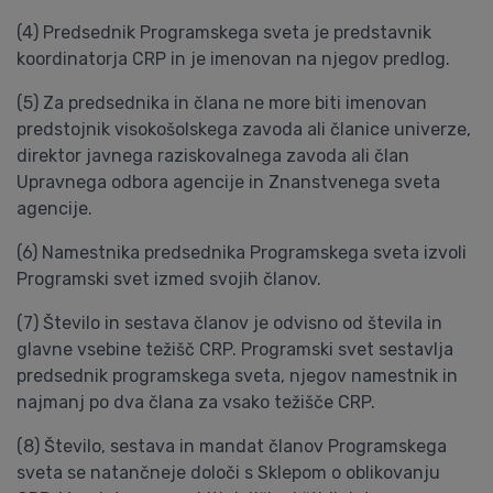
(4) Predsednik Programskega sveta je predstavnik
koordinatorja CRP in je imenovan na njegov predlog.
(5) Za predsednika in člana ne more biti imenovan
predstojnik visokošolskega zavoda ali članice univerze,
direktor javnega raziskovalnega zavoda ali član
Upravnega odbora agencije in Znanstvenega sveta
agencije.
(6) Namestnika predsednika Programskega sveta izvoli
Programski svet izmed svojih članov.
(7) Število in sestava članov je odvisno od števila in
glavne vsebine težišč CRP. Programski svet sestavlja
predsednik programskega sveta, njegov namestnik in
najmanj po dva člana za vsako težišče CRP.
(8) Število, sestava in mandat članov Programskega
sveta se natančneje določi s Sklepom o oblikovanju