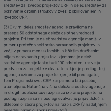
sredstev za izvedbo projektov CRP in delež sredstev za
pokrivanje ostalih stroškov v zvezi z oblikovanjem in
izvedbo CRP.
(3) Okvirni delež sredstev agencije praviloma ne
presega 50 odstotnega deleža celotne vrednosti
projekta. Pri tem je delež sredstev agencije manjši v
primeru pretežno sektorsko naravnanih projektov in
večji v primeru medsektorskih in k širšim družbenim
ciljem naravnanih projektov. Izjemoma je delež
sredstev agencije lahko tudi 100 odstoten, kar velja
predvsem za projekte v okviru tem, kjer je predlagatelj
agencija oziroma za projekte, kjer je bil predlagatelj
tem Programski svet CRP, kar pa mora biti posebej
utemeljeno. Natančna višina deleža sredstev agencije
in drugih udeležencev razpisa za izbrane projekte na
podlagi razpisa se na podlagi evalvacije prijav določi s
Sklepom o izboru projektov na razpis CRP (v nadaljnjem
besedilu: Sklep o izboru projektov).