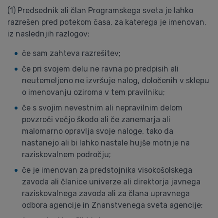
(1) Predsednik ali član Programskega sveta je lahko
razrešen pred potekom časa, za katerega je imenovan,
iz naslednjih razlogov:
če sam zahteva razrešitev;
če pri svojem delu ne ravna po predpisih ali
neutemeljeno ne izvršuje nalog, določenih v sklepu
o imenovanju oziroma v tem pravilniku;
če s svojim nevestnim ali nepravilnim delom
povzroči večjo škodo ali če zanemarja ali
malomarno opravlja svoje naloge, tako da
nastanejo ali bi lahko nastale hujše motnje na
raziskovalnem področju;
če je imenovan za predstojnika visokošolskega
zavoda ali članice univerze ali direktorja javnega
raziskovalnega zavoda ali za člana upravnega
odbora agencije in Znanstvenega sveta agencije;