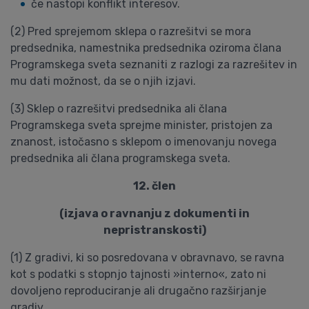
če nastopi konflikt interesov.
(2) Pred sprejemom sklepa o razrešitvi se mora
predsednika, namestnika predsednika oziroma člana
Programskega sveta seznaniti z razlogi za razrešitev in
mu dati možnost, da se o njih izjavi.
(3) Sklep o razrešitvi predsednika ali člana
Programskega sveta sprejme minister, pristojen za
znanost, istočasno s sklepom o imenovanju novega
predsednika ali člana programskega sveta.
12. člen
(izjava o ravnanju z dokumenti in
nepristranskosti)
(1) Z gradivi, ki so posredovana v obravnavo, se ravna
kot s podatki s stopnjo tajnosti »interno«, zato ni
dovoljeno reproduciranje ali drugačno razširjanje
gradiv.