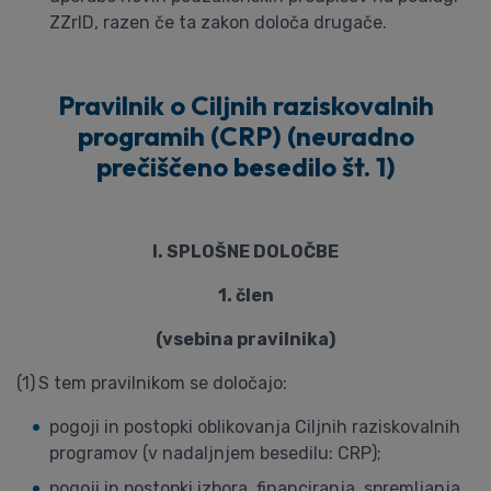
ZZrID, razen če ta zakon določa drugače.
Pravilnik o Ciljnih raziskovalnih
programih (CRP) (neuradno
prečiščeno besedilo št. 1)
I. SPLOŠNE DOLOČBE
1. člen
(vsebina pravilnika)
(1)
S tem pravilnikom se določajo:
pogoji in postopki oblikovanja Ciljnih raziskovalnih
programov (v nadaljnjem besedilu: CRP);
pogoji in postopki izbora, financiranja, spremljanja