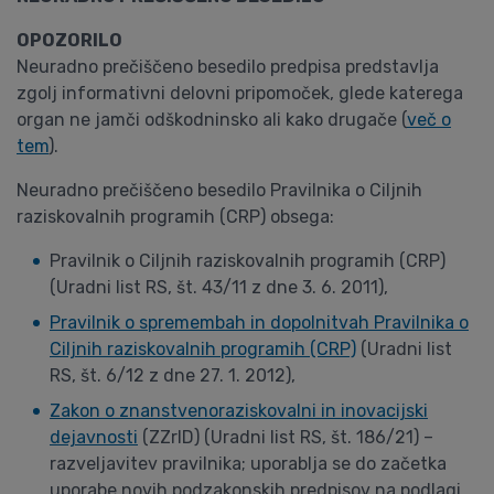
OPOZORILO
Neuradno prečiščeno besedilo predpisa predstavlja
zgolj informativni delovni pripomoček, glede katerega
organ ne jamči odškodninsko ali kako drugače (
več o
tem
).
Neuradno prečiščeno besedilo Pravilnika o Ciljnih
raziskovalnih programih (CRP) obsega:
Pravilnik o Ciljnih raziskovalnih programih (CRP)
(Uradni list RS, št. 43/11 z dne 3. 6. 2011),
Pravilnik o spremembah in dopolnitvah Pravilnika o
Ciljnih raziskovalnih programih (CRP)
(Uradni list
RS, št. 6/12 z dne 27. 1. 2012),
Zakon o znanstvenoraziskovalni in inovacijski
dejavnosti
(ZZrID) (Uradni list RS, št. 186/21) –
razveljavitev pravilnika; uporablja se do začetka
uporabe novih podzakonskih predpisov na podlagi