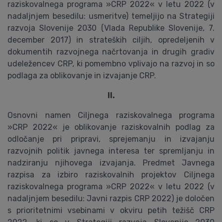
raziskovalnega programa »CRP 2022« v letu 2022 (v
nadaljnjem besedilu: usmeritve) temeljijo na Strategiji
razvoja Slovenije 2030 (Vlada Republike Slovenije, 7.
december 2017) in strateških ciljih, opredeljenih v
dokumentih razvojnega načrtovanja in drugih gradiv
udeležencev CRP, ki pomembno vplivajo na razvoj in so
podlaga za oblikovanje in izvajanje CRP.
II.
Osnovni namen Ciljnega raziskovalnega programa
»CRP 2022« je oblikovanje raziskovalnih podlag za
odločanje pri pripravi, sprejemanju in izvajanju
razvojnih politik javnega interesa ter spremljanju in
nadziranju njihovega izvajanja. Predmet Javnega
razpisa za izbiro raziskovalnih projektov Ciljnega
raziskovalnega programa »CRP 2022« v letu 2022 (v
nadaljnjem besedilu: Javni razpis CRP 2022) je določen
s prioritetnimi vsebinami v okviru petih težišč CRP