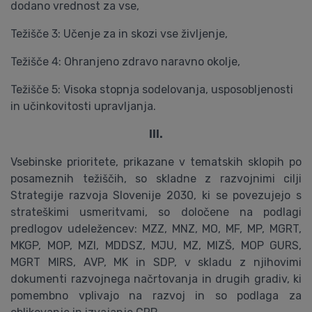
dodano vrednost za vse,
Težišče 3: Učenje za in skozi vse življenje,
Težišče 4: Ohranjeno zdravo naravno okolje,
Težišče 5: Visoka stopnja sodelovanja, usposobljenosti
in učinkovitosti upravljanja.
III.
Vsebinske prioritete, prikazane v tematskih sklopih po
posameznih težiščih, so skladne z razvojnimi cilji
Strategije razvoja Slovenije 2030, ki se povezujejo s
strateškimi usmeritvami, so določene na podlagi
predlogov udeležencev: MZZ, MNZ, MO, MF, MP, MGRT,
MKGP, MOP, MZI, MDDSZ, MJU, MZ, MIZŠ, MOP GURS,
MGRT MIRS, AVP, MK in SDP, v skladu z njihovimi
dokumenti razvojnega načrtovanja in drugih gradiv, ki
pomembno vplivajo na razvoj in so podlaga za