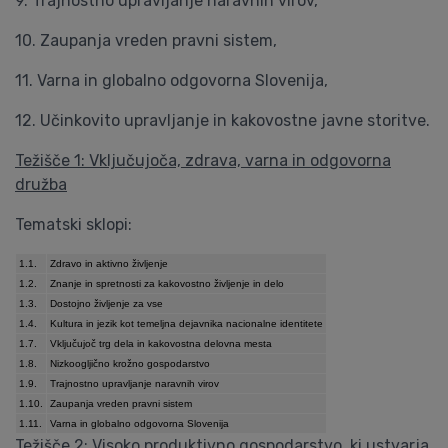
9. Trajnostno upravljanje naravnih virov,
10. Zaupanja vreden pravni sistem,
11. Varna in globalno odgovorna Slovenija,
12. Učinkovito upravljanje in kakovostne javne storitve.
Težišče 1: Vključujoča, zdrava, varna in odgovorna
družba
Tematski sklopi:
1.1.
Zdravo in aktivno življenje
1.2.
Znanje in spretnosti za kakovostno življenje in delo
1.3.
Dostojno življenje za vse
1.4.
Kultura in jezik kot temeljna dejavnika nacionalne identitete
1.7.
Vključujoč trg dela in kakovostna delovna mesta
1.8.
Nizkoogljično krožno gospodarstvo
1.9.
Trajnostno upravljanje naravnih virov
1.10.
Zaupanja vreden pravni sistem
1.11.
Varna in globalno odgovorna Slovenija
Težišče 2: Visoko produktivno gospodarstvo, ki ustvarja