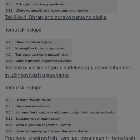
3.8.
Nizkoogljično krožno gospodarstvo
3.12.
Učinkovito upravljanje in kakovostne javne storitve
Težišče 4: Ohranjeno zdravo naravno okolje
Tematski sklopi:
4.1.
Zdravo in aktivno življenje
4.8.
Nizkoogljično krožno gospodarstvo
4.9.
Trajnostno upravljanje naravnih virov
4.11.
Varna in globalno odgovorna Slovenija
Težišče 5: Visoka stopnja sodelovanja, usposobljenosti
in učinkovitosti upravljanja
Tematski sklopi:
5.3.
Dostojno življenje za vse
5.5.
Gospodarska stabilnost
5.6.
Konkurenčen in družbeno odgovoren podjetniški in raziskovalni sektor
5.10.
Zaupanja vreden pravni sistem
5.11.
Varna in globalno odgovorna Slovenija
5.12.
Učinkovito upravljanje in kakovostne javne storitve
Predloge prednostnih tem po posameznih tematskih