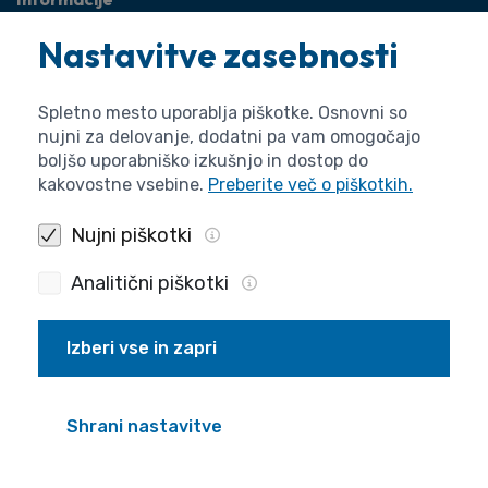
O agenciji
Nastavitve zasebnosti
Splošne zadeve
Pravne zadeve
Spletno mesto uporablja piškotke. Osnovni so
nujni za delovanje, dodatni pa vam omogočajo
boljšo uporabniško izkušnjo in dostop do
kakovostne vsebine.
Preberite več o piškotkih.
Nujni piškotki
Analitični piškotki
Izberi vse in zapri
Politika zasebnosti
Piškotki
Izjava o dostopnosti
Pogoji uporabe
Produkcija
Shrani nastavitve
© 2026 ARIS. Vse pravice pridržane.