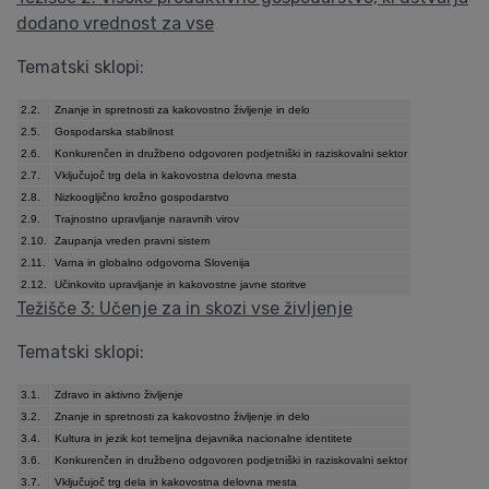
dodano vrednost za vse
Tematski sklopi:
2.2.
Znanje in spretnosti za kakovostno življenje in delo
2.5.
Gospodarska stabilnost
2.6.
Konkurenčen in družbeno odgovoren podjetniški in raziskovalni sektor
2.7.
Vključujoč trg dela in kakovostna delovna mesta
2.8.
Nizkoogljično krožno gospodarstvo
2.9.
Trajnostno upravljanje naravnih virov
2.10.
Zaupanja vreden pravni sistem
2.11.
Varna in globalno odgovorna Slovenija
2.12.
Učinkovito upravljanje in kakovostne javne storitve
Težišče 3: Učenje za in skozi vse življenje
Tematski sklopi:
3.1.
Zdravo in aktivno življenje
3.2.
Znanje in spretnosti za kakovostno življenje in delo
3.4.
Kultura in jezik kot temeljna dejavnika nacionalne identitete
3.6.
Konkurenčen in družbeno odgovoren podjetniški in raziskovalni sektor
3.7.
Vključujoč trg dela in kakovostna delovna mesta