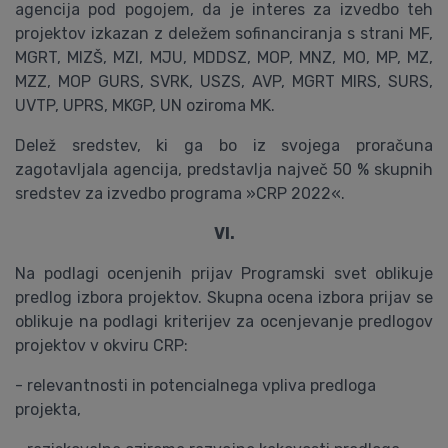
agencija pod pogojem, da je interes za izvedbo teh
projektov izkazan z deležem sofinanciranja s strani MF,
MGRT, MIZŠ, MZI, MJU, MDDSZ, MOP, MNZ, MO, MP, MZ,
MZZ, MOP GURS, SVRK, USZS, AVP, MGRT MIRS, SURS,
UVTP, UPRS, MKGP, UN oziroma MK.
Delež sredstev, ki ga bo iz svojega proračuna
zagotavljala agencija, predstavlja največ 50 % skupnih
sredstev za izvedbo programa »CRP 2022«.
VI.
Na podlagi ocenjenih prijav Programski svet oblikuje
predlog izbora projektov. Skupna ocena izbora prijav se
oblikuje na podlagi kriterijev za ocenjevanje predlogov
projektov v okviru CRP:
- relevantnosti in potencialnega vpliva predloga
projekta,