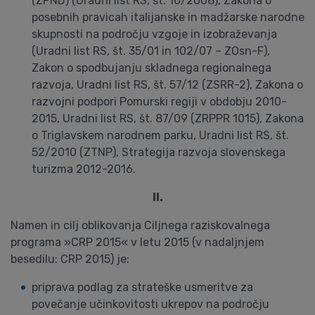
(ZPND) (Uradni list RS, št. 16/2008), Zakona o
posebnih pravicah italijanske in madžarske narodne
skupnosti na področju vzgoje in izobraževanja
(Uradni list RS, št. 35/01 in 102/07 – ZOsn-F),
Zakon o spodbujanju skladnega regionalnega
razvoja, Uradni list RS, št. 57/12 (ZSRR-2), Zakona o
razvojni podpori Pomurski regiji v obdobju 2010-
2015, Uradni list RS, št. 87/09 (ZRPPR 1015), Zakona
o Triglavskem narodnem parku, Uradni list RS, št.
52/2010 (ZTNP), Strategija razvoja slovenskega
turizma 2012-2016.
II.
Namen in cilj oblikovanja Ciljnega raziskovalnega
programa »CRP 2015« v letu 2015 (v nadaljnjem
besedilu: CRP 2015) je:
priprava podlag za strateške usmeritve za
povečanje učinkovitosti ukrepov na področju