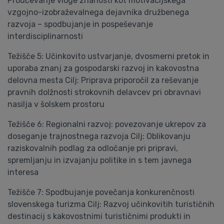
Proučevanje vloge znanosti kot motivacijskega
vzgojno-izobraževalnega dejavnika družbenega
razvoja – spodbujanje in pospeševanje
interdisciplinarnosti
Težišče 5: Učinkovito ustvarjanje, dvosmerni pretok in
uporaba znanj za gospodarski razvoj in kakovostna
delovna mesta Cilj: Priprava priporočil za reševanje
pravnih dolžnosti strokovnih delavcev pri obravnavi
nasilja v šolskem prostoru
Težišče 6: Regionalni razvoj: povezovanje ukrepov za
doseganje trajnostnega razvoja Cilj: Oblikovanju
raziskovalnih podlag za odločanje pri pripravi,
spremljanju in izvajanju politike in s tem javnega
interesa
Težišče 7: Spodbujanje povečanja konkurenčnosti
slovenskega turizma Cilj: Razvoj učinkovitih turističnih
destinacij s kakovostnimi turističnimi produkti in