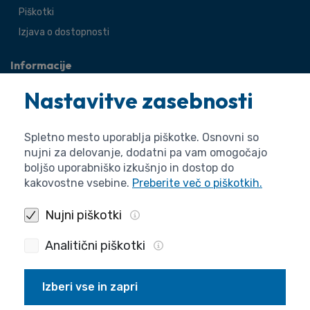
Piškotki
Izjava o dostopnosti
Informacije
O agenciji
Nastavitve zasebnosti
Splošne zadeve
Pravne zadeve
Spletno mesto uporablja piškotke. Osnovni so
nujni za delovanje, dodatni pa vam omogočajo
boljšo uporabniško izkušnjo in dostop do
kakovostne vsebine.
Preberite več o piškotkih.
Nujni piškotki
Analitični piškotki
Izberi vse in zapri