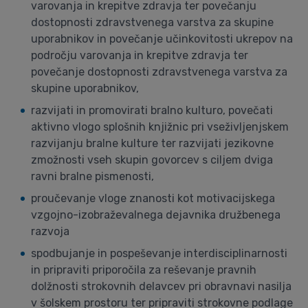
varovanja in krepitve zdravja ter povečanju
dostopnosti zdravstvenega varstva za skupine
uporabnikov in povečanje učinkovitosti ukrepov na
področju varovanja in krepitve zdravja ter
povečanje dostopnosti zdravstvenega varstva za
skupine uporabnikov,
razvijati in promovirati bralno kulturo, povečati
aktivno vlogo splošnih knjižnic pri vseživljenjskem
razvijanju bralne kulture ter razvijati jezikovne
zmožnosti vseh skupin govorcev s ciljem dviga
ravni bralne pismenosti,
proučevanje vloge znanosti kot motivacijskega
vzgojno-izobraževalnega dejavnika družbenega
razvoja
spodbujanje in pospeševanje interdisciplinarnosti
in pripraviti priporočila za reševanje pravnih
dolžnosti strokovnih delavcev pri obravnavi nasilja
v šolskem prostoru ter pripraviti strokovne podlage