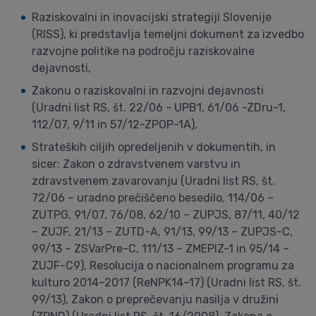
Raziskovalni in inovacijski strategiji Slovenije
(RISS), ki predstavlja temeljni dokument za izvedbo
razvojne politike na področju raziskovalne
dejavnosti,
Zakonu o raziskovalni in razvojni dejavnosti
(Uradni list RS, št. 22/06 - UPB1, 61/06 -ZDru-1,
112/07, 9/11 in 57/12-ZPOP-1A),
Strateških ciljih opredeljenih v dokumentih, in
sicer: Zakon o zdravstvenem varstvu in
zdravstvenem zavarovanju (Uradni list RS, št.
72/06 – uradno prečiščeno besedilo, 114/06 –
ZUTPG, 91/07, 76/08, 62/10 – ZUPJS, 87/11, 40/12
– ZUJF, 21/13 – ZUTD-A, 91/13, 99/13 – ZUPJS-C,
99/13 – ZSVarPre-C, 111/13 – ZMEPIZ-1 in 95/14 –
ZUJF-C9), Resolucija o nacionalnem programu za
kulturo 2014–2017 (ReNPK14–17) (Uradni list RS, št.
99/13), Zakon o preprečevanju nasilja v družini