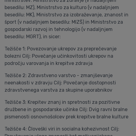
ministrstev: Ministrstvo za zdravje (v nadaljnjem
besedilu: MZ), Ministrstvo za kulturo (v nadaljnjem
besedilu: MK), Ministrstvo za izobraževanje, znanost in
šport (v nadaljnjem besedilu: MIZŠ) in Ministrstvo za
gospodarski razvoj in tehnologijo (v nadaljnjem
besedilu: MGRT), in sicer:
Težišče 1: Povezovanje ukrepov za preprečevanje
bolezni Cilj: Povečanje učinkovitosti ukrepov na
področju varovanja in krepitve zdravja
Težišče 2: Zdravstveno varstvo - zmanjševanje
neenakosti v zdravju Cilj: Povečanje dostopnosti
zdravstvenega varstva za skupine uporabnikov
Težišče 3: Krepitev znanj in spretnosti za pozitivne
družbene in gospodarske učinke Cilj: Dvig ravni bralne
pismenosti osnovnošolcev prek krepitve bralne kulture
Težišče 4: Človeški viri in socialna kohezivnost Cilj: