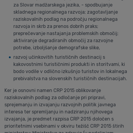
za Slovar madžarskega jezika, - spodbujanje
skladnega regionalnega razvoja; zagotavljanje
raziskovalnih podlag na področju regionalnega
razvoja in skrb za prenos dobrih praks;
preprečevanje nastajanja problemskih območij;
aktiviranje degradiranih območij za razvojne
potrebe, izboljšanje demografske slike,
razvoj učinkovitih turističnih destinacij s
kakovostnimi turističnimi produkti in storitvami, ki
bodo vodile v odlično izkušnjo turistov in lokalnega
prebivalstva na slovenskih turističnih destinacijah.
Ker je osnovni namen CRP 2015 oblikovanje
raziskovalnih podlag za odločanje pri pripravi,
sprejemanju in izvajanju razvojnih politik javnega
interesa ter spremljanju in nadziranju njihovega
izvajanja, je predmet razpisa CRP 2015 določen s
prioritetnimi vsebinami v okviru težišč CRP 2015 štirih