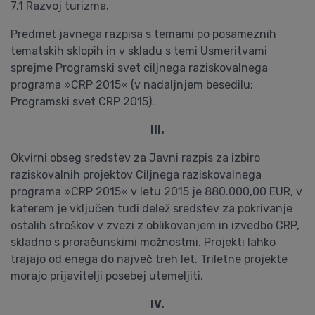
7.1 Razvoj turizma.
Predmet javnega razpisa s temami po posameznih
tematskih sklopih in v skladu s temi Usmeritvami
sprejme Programski svet ciljnega raziskovalnega
programa »CRP 2015« (v nadaljnjem besedilu:
Programski svet CRP 2015).
III.
Okvirni obseg sredstev za Javni razpis za izbiro
raziskovalnih projektov Ciljnega raziskovalnega
programa »CRP 2015« v letu 2015 je 880.000,00 EUR, v
katerem je vključen tudi delež sredstev za pokrivanje
ostalih stroškov v zvezi z oblikovanjem in izvedbo CRP,
skladno s proračunskimi možnostmi. Projekti lahko
trajajo od enega do največ treh let. Triletne projekte
morajo prijavitelji posebej utemeljiti.
IV.