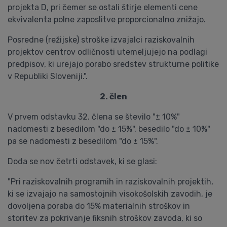
projekta D, pri čemer se ostali štirje elementi cene
ekvivalenta polne zaposlitve proporcionalno znižajo.
Posredne (režijske) stroške izvajalci raziskovalnih
projektov centrov odličnosti utemeljujejo na podlagi
predpisov, ki urejajo porabo sredstev strukturne politike
v Republiki Sloveniji.".
2. člen
V prvem odstavku 32. člena se število "± 10%"
nadomesti z besedilom "do ± 15%", besedilo "do ± 10%"
pa se nadomesti z besedilom "do ± 15%".
Doda se nov četrti odstavek, ki se glasi:
"Pri raziskovalnih programih in raziskovalnih projektih,
ki se izvajajo na samostojnih visokošolskih zavodih, je
dovoljena poraba do 15% materialnih stroškov in
storitev za pokrivanje fiksnih stroškov zavoda, ki so