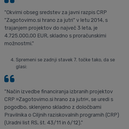
"Okvirni obseg sredstev za javni razpis CRP
"Zagotovimo.si hrano za jutri" v letu 2014, s
trajanjem projektov do največ 3 leta, je
4.725.000,00 EUR, skladno s proračunskimi
možnostmi."
Spremeni se zadnji stavek 7. točke tako, da se
glasi:
"Način izvedbe financiranja izbranih projektov
CRP »Zagotovimo.si hrano za jutri«, se uredi s
pogodbo, sklenjeno skladno z določbami
Pravilnika o Ciljnih raziskovalnih programih (CRP)
(Uradni list RS, št. 43/11 in 6/12)."