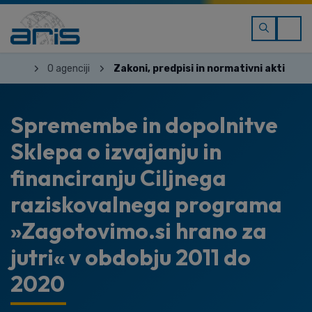
O agenciji
Zakoni, predpisi in normativni akti
Spremembe in dopolnitve
Sklepa o izvajanju in
financiranju Ciljnega
raziskovalnega programa
»Zagotovimo.si hrano za
jutri« v obdobju 2011 do
2020