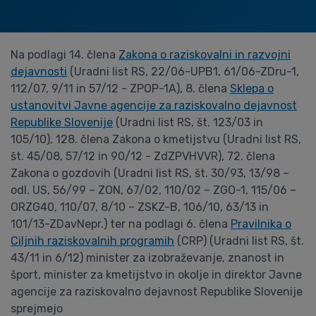
Na podlagi 14. člena
Zakona o raziskovalni in razvojni
dejavnosti
(Uradni list RS, 22/06-UPB1, 61/06-ZDru-1,
112/07, 9/11 in 57/12 - ZPOP-1A), 8. člena
Sklepa o
ustanovitvi Javne agencije za raziskovalno dejavnost
Republike Slovenije
(Uradni list RS, št. 123/03 in
105/10), 128. člena Zakona o kmetijstvu (Uradni list RS,
št. 45/08, 57/12 in 90/12 - ZdZPVHVVR), 72. člena
Zakona o gozdovih (Uradni list RS, št. 30/93, 13/98 –
odl. US, 56/99 – ZON, 67/02, 110/02 – ZGO-1, 115/06 –
ORZG40, 110/07, 8/10 – ZSKZ-B, 106/10, 63/13 in
101/13-ZDavNepr.) ter na podlagi 6. člena
Pravilnika o
Ciljnih raziskovalnih programih
(CRP) (Uradni list RS, št.
43/11 in 6/12) minister za izobraževanje, znanost in
šport, minister za kmetijstvo in okolje in direktor Javne
agencije za raziskovalno dejavnost Republike Slovenije
sprejmejo