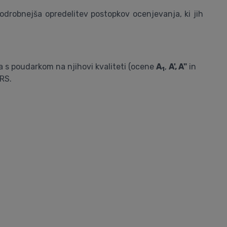
odrobnejša opredelitev postopkov ocenjevanja, ki jih
a s poudarkom na njihovi kvaliteti (ocene
A
,
A', A"
in
1
RRS.