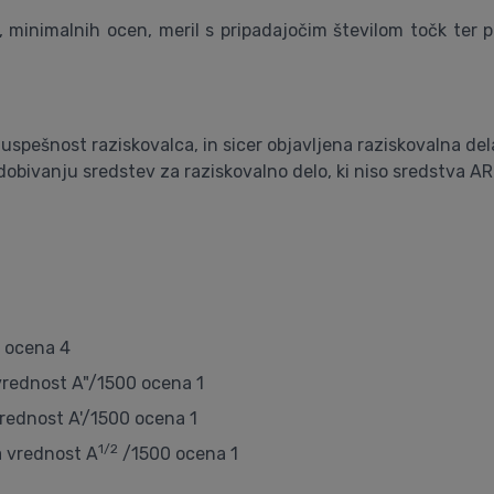
 minimalnih ocen, meril s pripadajočim številom točk ter p
uspešnost raziskovalca, in sicer objavljena raziskovalna del
dobivanju sredstev za raziskovalno delo, ki niso sredstva A
k ocena 4
rednost A"/1500 ocena 1
rednost A'/1500 ocena 1
1/2
a vrednost A
/1500 ocena 1