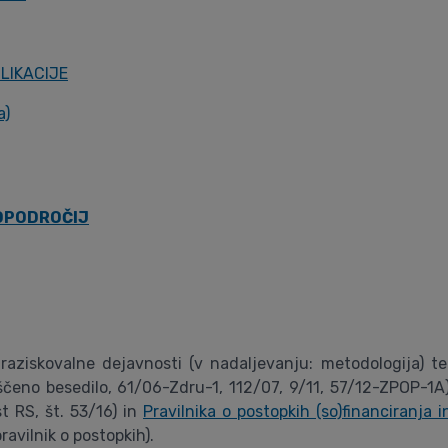
LIKACIJE
a)
ODPODROČIJ
e raziskovalne dejavnosti (v nadaljevanju: metodologija) 
ščeno besedilo, 61/06-Zdru-1, 112/07, 9/11, 57/12-ZPOP-1A
st RS, št. 53/16) in
Pravilnika o postopkih (so)financiranja 
ravilnik o postopkih).