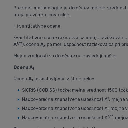
Predmet metodologije je določitev mejnih vrednosti,
ureja pravilnik o postopkih.
I. Kvantitativne ocene
Kvantitativne ocene raziskovalca merijo raziskovalno 
1/2
A
), ocena
A
pa meri uspešnost raziskovalca pri pri
3
Mejne vrednosti so določene na naslednji način:
Ocena A
1
Ocena
A
je sestavljena iz štirih delov:
1
SICRIS (COBISS) točke: mejna vrednost 1500 toč
Nadpovprečna znanstvena uspešnost A": mejna v
Nadpovprečna znanstvena uspešnost A': mejna v
1/2
Nadpovprečna znanstvena uspešnost A
: mejn