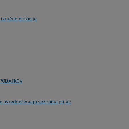
a izračun dotacije
 PODATKOV
čno ovrednotenega seznama prijav