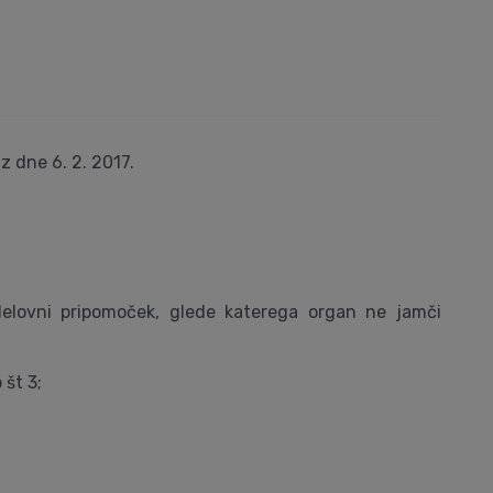
z dne 6. 2. 2017.
delovni pripomoček, glede katerega organ ne jamči
 št 3;