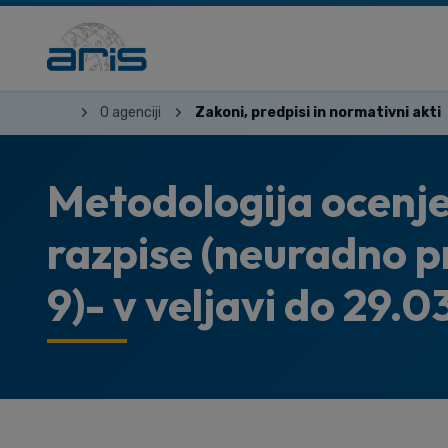
O agenciji
Zakoni, predpisi in normativni akti
Metodologija ocenje
razpise (neuradno pr
9)- v veljavi do 29.0