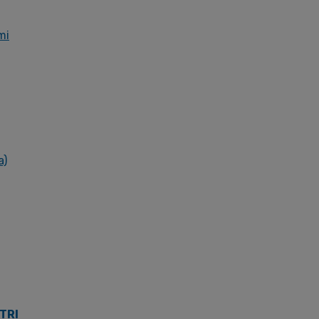
mi
a)
TRI