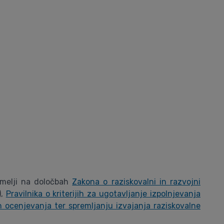
temelji na določbah
Zakona o raziskovalni in razvojni
),
Pravilnika o kriterijih za ugotavljanje izpolnjevanja
in ocenjevanja ter spremljanju izvajanja raziskovalne