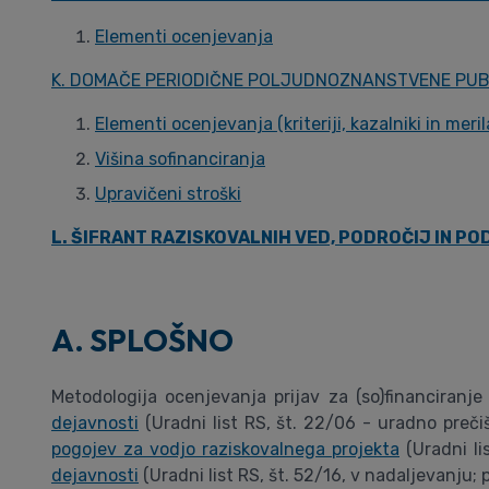
Elementi ocenjevanja
K. DOMAČE PERIODIČNE POLJUDNOZNANSTVENE PUB
Elementi ocenjevanja (kriteriji, kazalniki in meril
Višina sofinanciranja
Upravičeni stroški
L. ŠIFRANT RAZISKOVALNIH VED, PODROČIJ IN P
A. SPLOŠNO
Metodologija ocenjevanja prijav za (so)financiranj
dejavnosti
(Uradni list RS, št. 22/06 - uradno preči
pogojev za vodjo raziskovalnega projekta
(Uradni li
dejavnosti
(Uradni list RS, št. 52/16, v nadaljevanju; p