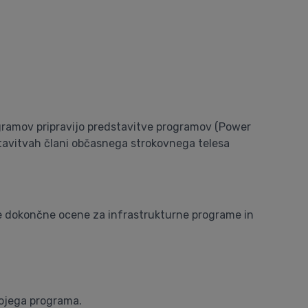
gramov pripravijo predstavitve programov (Power
stavitvah člani občasnega strokovnega telesa
e dokončne ocene za infrastrukturne programe in
vojega programa.