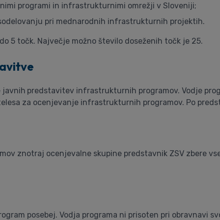
imi programi in infrastrukturnimi omrežji v Sloveniji;
delovanju pri mednarodnih infrastrukturnih projektih.
o 5 točk. Največje možno število doseženih točk je 25.
tavitve
 javnih
predstavitev infrastrukturnih programov. Vodje pro
 telesa za ocenjevanje infrastrukturnih programov. Po pred
amov znotraj ocenjevalne skupine predstavnik ZSV zbere vs
rogram posebej. Vodja programa ni prisoten pri obravnavi s