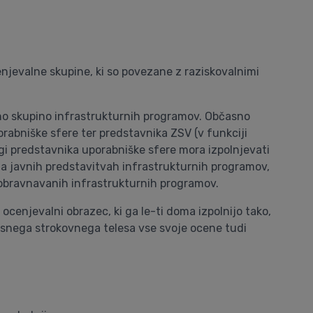
njevalne skupine, ki so povezane z raziskovalnimi
no skupino infrastrukturnih programov. Občasno
rabniške sfere ter predstavnika ZSV (v funkciji
gi predstavnika uporabniške sfere mora izpolnjevati
na javnih predstavitvah infrastrukturnih programov,
 obravnavanih infrastrukturnih programov.
cenjevalni obrazec, ki ga le-ti doma izpolnijo tako,
časnega strokovnega telesa vse svoje ocene tudi