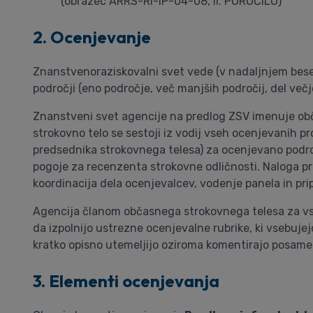
(obrazec ARRS-RI-IP-04-08, II. POROČILO)
2. Ocenjevanje
Znanstvenoraziskovalni svet vede (v nadaljnjem besed
področji (eno področje, več manjših področij, del več
Znanstveni svet agencije na predlog ZSV imenuje ob
strokovno telo se sestoji iz vodij vseh ocenjevanih 
predsednika strokovnega telesa) za ocenjevano področ
pogoje za recenzenta strokovne odličnosti. Naloga p
koordinacija dela ocenjevalcev, vodenje panela in pr
Agencija članom občasnega strokovnega telesa za vsako
da izpolnijo ustrezne ocenjevalne rubrike, ki vsebuj
kratko opisno utemeljijo oziroma komentirajo posam
3. Elementi ocenjevanja