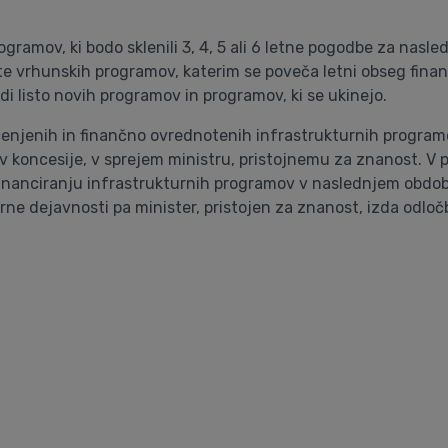
programov, ki bodo sklenili 3, 4, 5 ali 6 letne pogodbe za n
te vrhunskih programov, katerim se poveča letni obseg financ
di listo novih programov in programov, ki se ukinejo.
cenjenih in finančno ovrednotenih infrastrukturnih progra
v koncesije, v sprejem ministru, pristojnemu za znanost. V 
financiranju infrastrukturnih programov v naslednjem obdobj
ne dejavnosti pa minister, pristojen za znanost, izda odločb