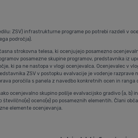
ilu: ZSV) infrastrukturne programe po potrebi razdeli v oce
jega področja).
časna strokovna telesa, ki ocenjujejo posamezno ocenjeval
programov posamezne skupine programov, predstavnika iz upo
je, ki pa ne nastopa v vlogi ocenjevalca. Ocenjevalec v vlo
redstavnika ZSV v postopku evalvacije je vodenje razprave 
iprava poročila s panela z navedbo konkretnih ocen in ranga
 ocenjevalno skupino pošlje evalvacijsko gradivo (a, b) in o
ejo številčno(e) oceno(e) po posameznih elementih. Člani ob
ezne elemente ocenjevanja.