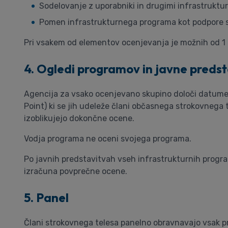
Sodelovanje z uporabniki in drugimi infrastrukturn
Pomen infrastrukturnega programa kot podpore so
Pri vsakem od elementov ocenjevanja je možnih od 1 d
4. Ogledi programov in javne preds
Agencija za vsako ocenjevano skupino določi datume
Point) ki se jih udeleže člani občasnega strokovnega
izoblikujejo dokončne ocene.
Vodja programa ne oceni svojega programa.
Po javnih predstavitvah vseh infrastrukturnih progr
izračuna povprečne ocene.
5. Panel
Člani strokovnega telesa panelno obravnavajo vsak p