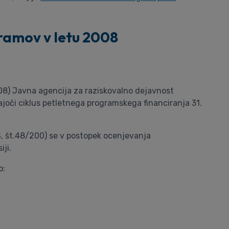
ramov v letu 2008
3/08) Javna agencija za raziskovalno dejavnost
ajoči ciklus petletnega programskega financiranja 31.
RS, št.48/200) se v postopek ocenjevanja
ji.
o: