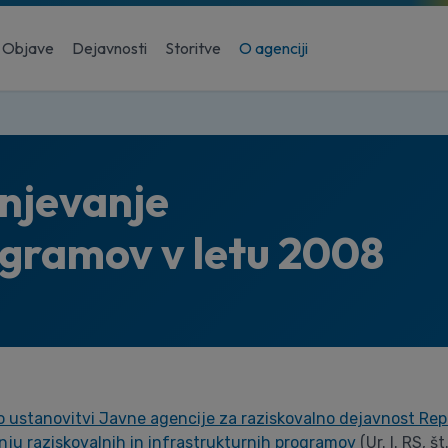
Objave
Dejavnosti
Storitve
O agenciji
enjevanje
ogramov v letu 2008
o ustanovitvi Javne agencije za raziskovalno dejavnost Rep
anju raziskovalnih in infrastrukturnih programov
(Ur. l. RS, š