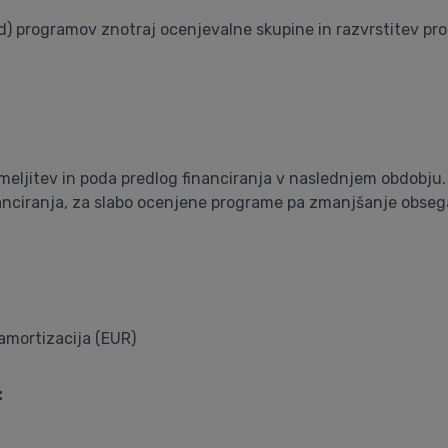
d) programov znotraj ocenjevalne skupine in razvrstitev pro
eljitev in poda predlog financiranja v naslednjem obdobju
iranja, za slabo ocenjene programe pa zmanjšanje obsega fi
:
 amortizacija (EUR)
: