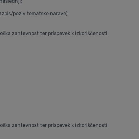
naslednji:
azpis/poziv tematske narave);
loška zahtevnost ter prispevek k izkoriščenosti
loška zahtevnost ter prispevek k izkoriščenosti