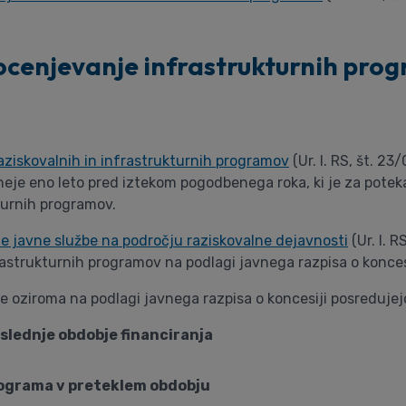
ocenjevanje infrastrukturnih prog
raziskovalnih in infrastrukturnih programov
(Ur. l. RS, št. 2
neje eno leto pred iztekom pogodbenega roka, ki je za potek
turnih programov.
nje javne službe na področju raziskovalne dejavnosti
(Ur. l. 
rastrukturnih programov na podlagi javnega razpisa o koncesi
e oziroma na podlagi javnega razpisa o koncesiji posredujej
lednje obdobje financiranja
rograma v preteklem obdobju