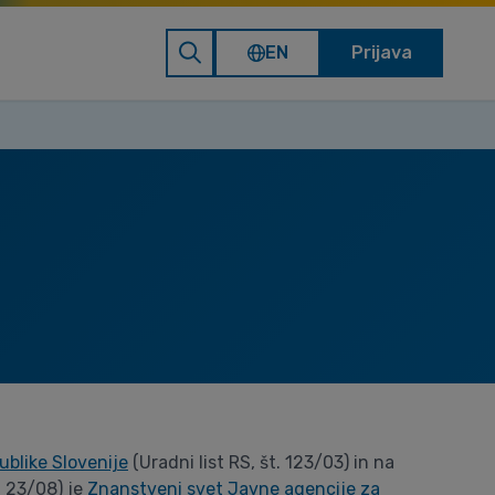
EN
Prijava
ublike Slovenije
(Uradni list RS, št. 123/03) in na
t. 23/08) je
Znanstveni svet Javne agencije za