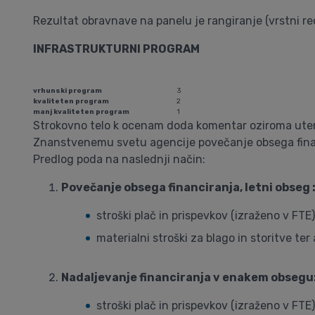
Rezultat obravnave na panelu je rangiranje (vrstni re
INFRASTRUKTURNI PROGRAM
vrhunski program
3
kvaliteten program
2
manj kvaliteten program
1
Strokovno telo k ocenam doda komentar oziroma utem
Znanstvenemu svetu agencije povečanje obsega financ
Predlog poda na naslednji način:
Povečanje obsega financiranja, letni obseg 
stroški plač in prispevkov (izraženo v FTE)
materialni stroški za blago in storitve ter
Nadaljevanje financiranja v enakem obsegu
stroški plač in prispevkov (izraženo v FTE)