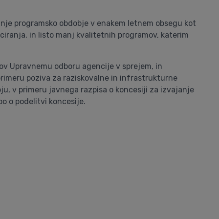
aslednje programsko obdobje v enakem letnem obsegu kot
iranja, in listo manj kvalitetnih programov, katerim
mov Upravnemu odboru agencije v sprejem, in
primeru poziva za raziskovalne in infrastrukturne
u, v primeru javnega razpisa o koncesiji za izvajanje
o o podelitvi koncesije.