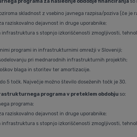
rnega programa za naslednje obdobje financiranja
so 
ziroma skladnost z vsebino javnega razpisa/poziva (če je r
a raziskovalno dejavnost in druge uporabnike;
infrastruktura s stopnjo izkoriščenosti zmogljivosti, tehno
imi programi in infrastrukturnimi omrežji v Sloveniji;
delovanju pri mednarodnih infrastrukturnih projektih;
škov blaga in storitev ter amortizacije.
o 5 točk. Največje možno število doseženih točk je 30.
nfrastrukturnega programa v preteklem obdobju
so:
rnega programa;
a raziskovalno dejavnost in druge uporabnike;
infrastruktura s stopnjo izkoriščenosti zmogljivosti, tehno