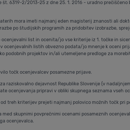
ise št. 6319-2/2013-25 z dne 25. 1. 2016 - uradno prečiščeno
aterih mora imeti najmanj eden magisterij znanosti ali dokt
razbe po študijskih programih za pridobitev izobrazbe, sprej
enjevalni list in ocenita/jo vse kriterije iz 1. točke in sicer z
ci v ocenjevalnih listih obvezno podata/jo mnenje k oceni pri
ko podobnih projektov in/ali utemeljene predloge za more
vilo točk ocenjevalcev posamezne prijave.
 za raziskovalno dejavnost Republike Slovenije (v nadaljnje
zultate ocenjevanja pripravi v obliki skupnega seznama vseh 
 od treh kriterijev prejeti najmanj polovico možnih točk pri 
a med skupnimi povprečnimi ocenami posameznih ocenjevalcev
ega ocenjevalca.