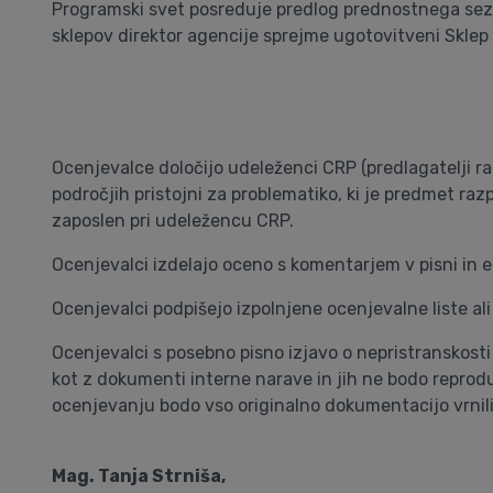
Programski svet posreduje predlog prednostnega sezn
sklepov direktor agencije sprejme ugotovitveni Sklep 
Ocenjevalce določijo udeleženci CRP (predlagatelji ra
področjih pristojni za problematiko, ki je predmet ra
zaposlen pri udeležencu CRP.
Ocenjevalci izdelajo oceno s komentarjem v pisni in el
Ocenjevalci podpišejo izpolnjene ocenjevalne liste ali
Ocenjevalci s posebno pisno izjavo o nepristranskosti i
kot z dokumenti interne narave in jih ne bodo reprodu
ocenjevanju bodo vso originalno dokumentacijo vrnili 
Mag. Tanja Strniša,