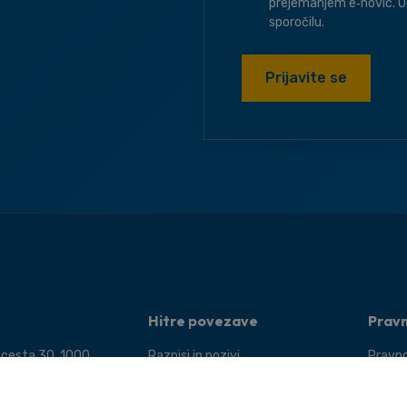
prejemanjem e‑novic. O
sporočilu.
Prijavite se
Hitre povezave
Prav
 cesta 30, 1000
Razpisi in pozivi
Pravno
Dogodki
Pogoji
 400 5910