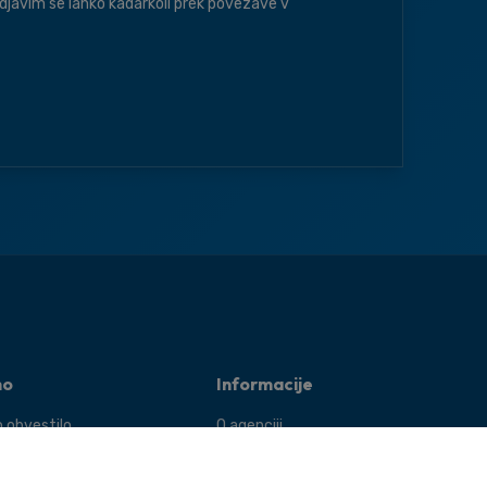
djavim se lahko kadarkoli prek povezave v
no
Informacije
 obvestilo
O agenciji
 uporabe
Splošne zadeve