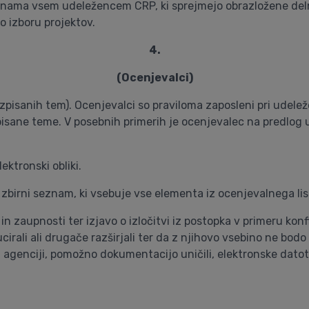
ama vsem udeležencem CRP, ki sprejmejo obrazložene delne 
o izboru projektov.
4.
(Ocenjevalci)
zpisanih tem). Ocenjevalci so praviloma zaposleni pri udele
zpisane teme. V posebnih primerih je ocenjevalec na predlog 
ektronski obliki.
 zbirni seznam, ki vsebuje vse elementa iz ocenjevalnega lis
n zaupnosti ter izjavo o izločitvi iz postopka v primeru konfl
cirali ali drugače razširjali ter da z njihovo vsebino ne bo
agenciji, pomožno dokumentacijo uničili, elektronske datote