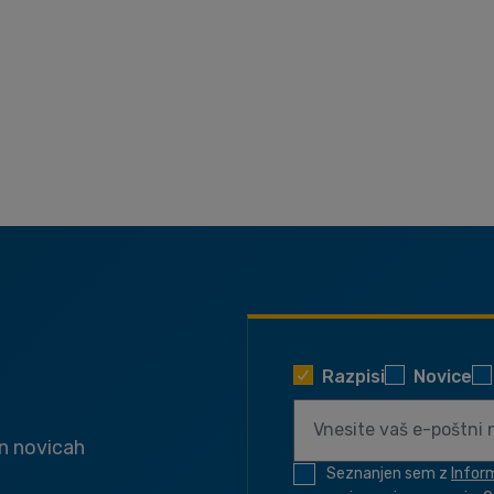
Razpisi
Novice
in novicah
Seznanjen sem z
Infor