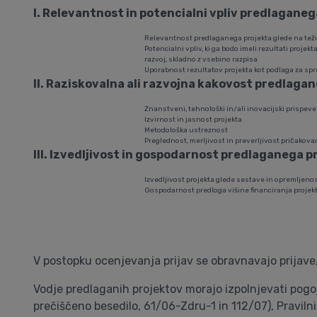
I. Relevantnost in potencialni vpliv predlaganeg
Relevantnost predlaganega projekta glede na težišč
Potencialni vpliv, ki ga bodo imeli rezultati proje
razvoj, skladno z vsebino razpisa
Uporabnost rezultatov projekta kot podlaga za spre
II. Raziskovalna ali razvojna kakovost predlagan
Znanstveni, tehnološki in/ali inovacijski prispeve
Izvirnost in jasnost projekta
Metodološka ustreznost
Preglednost, merljivost in preverljivost pričakova
III. Izvedljivost in gospodarnost predlaganega p
Izvedljivost projekta glede sestave in opremljeno
Gospodarnost predloga višine financiranja projekt
V postopku ocenjevanja prijav se obravnavajo prijave, 
Vodje predlaganih projektov morajo izpolnjevati pogoj
prečiščeno besedilo, 61/06-Zdru-1 in 112/07), Pravilni