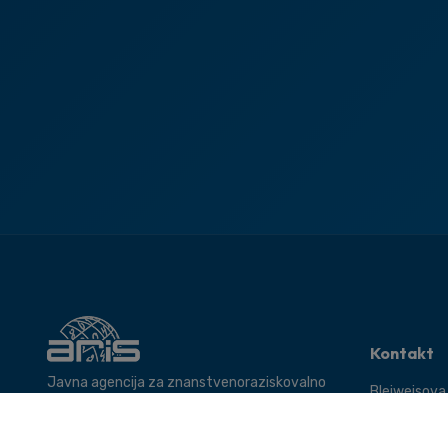
Kontakt
Javna agencija za znanstvenoraziskovalno
Bleiweisova
in inovacijsko dejavnost Republike Slovenije.
Ljubljana
Tel: +386 1