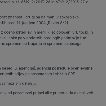
 besedilo, št. 6319-2/2013-26 in 6319-2/2013-27 z
orat znanosti, drugi pa najmanj visokošolsko
etih pred 11. junijem 2004 (Raven 6/2).
 oceno kriterijev in meril, ki so določeni v 1. točki, in
jave, lahko pa v dodatnih predlogih podata/jo tudi
bitno spremembo trajanja in spremembo obsega
m besedilu: agencija), agenciji posreduje ocenjevalne
ocenjenih prijav po posameznih težiščih CRP.
posameznem kriteriju.
 pri posamezni prijavi ali v primeru, da dve ali več