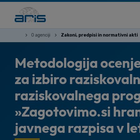
O agenciji
Zakoni, predpisi in normativni akti
Metodologija ocenjev
za izbiro raziskoval
raziskovalnega pr
»Zagotovimo.si hrano
javnega razpisa v le