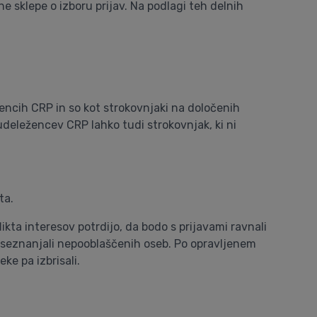
sklepe o izboru prijav. Na podlagi teh delnih
žencih CRP in so kot strokovnjaki na določenih
udeležencev CRP lahko tudi strokovnjak, ki ni
ta.
ikta interesov potrdijo, da bodo s prijavami ravnali
do seznanjali nepooblaščenih oseb. Po opravljenem
ke pa izbrisali.