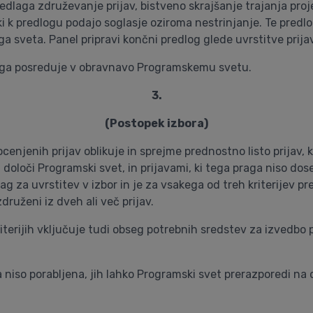
dlaga združevanje prijav, bistveno skrajšanje trajanja proj
, ki k predlogu podajo soglasje oziroma nestrinjanje. Te pre
 sveta. Panel pripravi končni predlog glede uvrstitve prijav
r ga posreduje v obravnavo Programskemu svetu.
3.
(Postopek izbora)
njenih prijav oblikuje in sprejme prednostno listo prijav, k
ga določi Programski svet, in prijavami, ki tega praga niso do
rag za uvrstitev v izbor in je za vsakega od treh kriterijev
združeni iz dveh ali več prijav.
riterijih vključuje tudi obseg potrebnih sredstev za izvedb
niso porabljena, jih lahko Programski svet prerazporedi na 