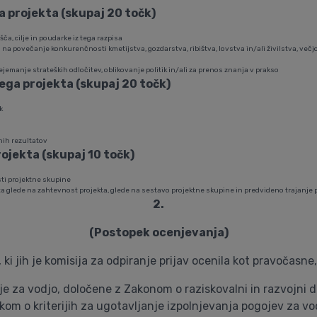
a projekta (skupaj 20 točk)
a, cilje in poudarke iz tega razpisa
kta na povečanje konkurenčnosti kmetijstva, gozdarstva, ribištva, lovstva in/ali živilstva, več
jemanje strateških odločitev, oblikovanje politik in/ali za prenos znanja v prakso
ega projekta (skupaj 20 točk)
k
nih rezultatov
rojekta (skupaj 10 točk)
sti projektne skupine
a glede na zahtevnost projekta, glede na sestavo projektne skupine in predvideno trajanje 
2.
(Postopek ocenjevanja)
ki jih je komisija za odpiranje prijav ocenila kot pravočasne
e za vodjo, določene z Zakonom o raziskovalni in razvojni de
kom o kriterijih za ugotavljanje izpolnjevanja pogojev za vod