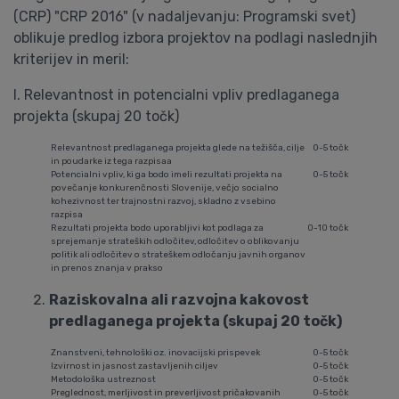
(CRP) "CRP 2016" (v nadaljevanju: Programski svet)
oblikuje predlog izbora projektov na podlagi naslednjih
kriterijev in meril:
I. Relevantnost in potencialni vpliv predlaganega
projekta (skupaj 20 točk)
Relevantnost predlaganega projekta glede na težišča, cilje
0-5 točk
in poudarke iz tega razpisaa
Potencialni vpliv, ki ga bodo imeli rezultati projekta na
0-5 točk
povečanje konkurenčnosti Slovenije, večjo socialno
kohezivnost ter trajnostni razvoj, skladno z vsebino
razpisa
Rezultati projekta bodo uporabljivi kot podlaga za
0-10 točk
sprejemanje strateških odločitev, odločitev o oblikovanju
politik ali odločitev o strateškem odločanju javnih organov
in prenos znanja v prakso
Raziskovalna ali razvojna kakovost
predlaganega projekta (skupaj 20 točk)
Znanstveni, tehnološki oz. inovacijski prispevek
0-5 točk
Izvirnost in jasnost zastavljenih ciljev
0-5 točk
Metodološka ustreznost
0-5 točk
Preglednost, merljivost in preverljivost pričakovanih
0-5 točk