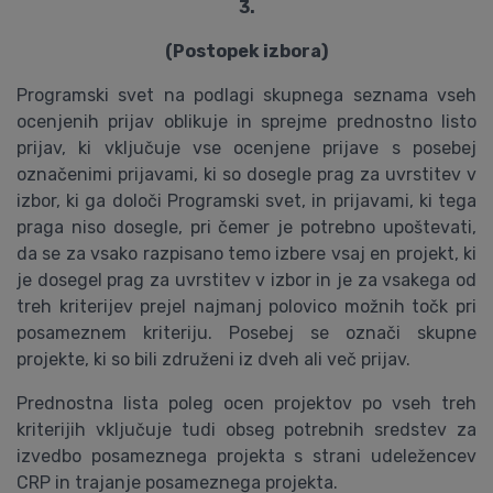
3.
(Postopek izbora)
Programski svet na podlagi skupnega seznama vseh
ocenjenih prijav oblikuje in sprejme prednostno listo
prijav, ki vključuje vse ocenjene prijave s posebej
označenimi prijavami, ki so dosegle prag za uvrstitev v
izbor, ki ga določi Programski svet, in prijavami, ki tega
praga niso dosegle, pri čemer je potrebno upoštevati,
da se za vsako razpisano temo izbere vsaj en projekt, ki
je dosegel prag za uvrstitev v izbor in je za vsakega od
treh kriterijev prejel najmanj polovico možnih točk pri
posameznem kriteriju. Posebej se označi skupne
projekte, ki so bili združeni iz dveh ali več prijav.
Prednostna lista poleg ocen projektov po vseh treh
kriterijih vključuje tudi obseg potrebnih sredstev za
izvedbo posameznega projekta s strani udeležencev
CRP in trajanje posameznega projekta.