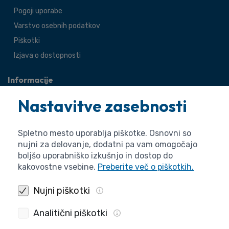
Pogoji uporabe
Varstvo osebnih podatkov
Piškotki
Izjava o dostopnosti
Informacije
O agenciji
Nastavitve zasebnosti
Splošne zadeve
Pravne zadeve
Spletno mesto uporablja piškotke. Osnovni so
nujni za delovanje, dodatni pa vam omogočajo
boljšo uporabniško izkušnjo in dostop do
kakovostne vsebine.
Preberite več o piškotkih.
Nujni piškotki
Analitični piškotki