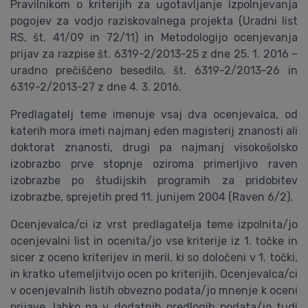
Pravilnikom o kriterijih za ugotavljanje izpolnjevanja
pogojev za vodjo raziskovalnega projekta (Uradni list
RS, št. 41/09 in 72/11) in Metodologijo ocenjevanja
prijav za razpise št. 6319-2/2013-25 z dne 25. 1. 2016 –
uradno prečiščeno besedilo, št. 6319-2/2013-26 in
6319-2/2013-27 z dne 4. 3. 2016.
Predlagatelj teme imenuje vsaj dva ocenjevalca, od
katerih mora imeti najmanj eden magisterij znanosti ali
doktorat znanosti, drugi pa najmanj visokošolsko
izobrazbo prve stopnje oziroma primerljivo raven
izobrazbe po študijskih programih za pridobitev
izobrazbe, sprejetih pred 11. junijem 2004 (Raven 6/2).
Ocenjevalca/ci iz vrst predlagatelja teme izpolnita/jo
ocenjevalni list in ocenita/jo vse kriterije iz 1. točke in
sicer z oceno kriterijev in meril, ki so določeni v 1. točki,
in kratko utemeljitvijo ocen po kriterijih. Ocenjevalca/ci
v ocenjevalnih listih obvezno podata/jo mnenje k oceni
prijave, lahko pa v dodatnih predlogih podata/jo tudi