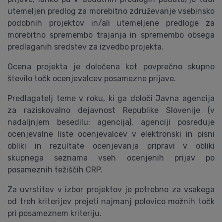
utemeljen predlog za morebitno združevanje vsebinsko
podobnih projektov in/ali utemeljene predloge za
morebitno spremembo trajanja in spremembo obsega
predlaganih sredstev za izvedbo projekta.
Ocena projekta je določena kot povprečno skupno
število točk ocenjevalcev posamezne prijave.
Predlagatelj teme v roku, ki ga določi Javna agencija
za raziskovalno dejavnost Republike Slovenije (v
nadaljnjem besedilu: agencija), agenciji posreduje
ocenjevalne liste ocenjevalcev v elektronski in pisni
obliki in rezultate ocenjevanja pripravi v obliki
skupnega seznama vseh ocenjenih prijav po
posameznih težiščih CRP.
Za uvrstitev v izbor projektov je potrebno za vsakega
od treh kriterijev prejeti najmanj polovico možnih točk
pri posameznem kriteriju.