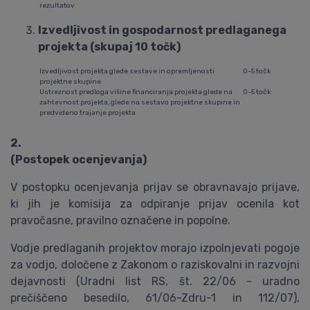
rezultatov
Izvedljivost in gospodarnost predlaganega
projekta (skupaj 10 točk)
Izvedljivost projekta glede sestave in opremljenosti
0-5 točk
projektne skupine
Ustreznost predloga višine financiranja projekta glede na
0-5 točk
zahtevnost projekta, glede na sestavo projektne skupine in
predvideno trajanje projekta
2.
(Postopek ocenjevanja)
V postopku ocenjevanja prijav se obravnavajo prijave,
ki jih je komisija za odpiranje prijav ocenila kot
pravočasne, pravilno označene in popolne.
Vodje predlaganih projektov morajo izpolnjevati pogoje
za vodjo, določene z Zakonom o raziskovalni in razvojni
dejavnosti (Uradni list RS, št. 22/06 - uradno
prečiščeno besedilo, 61/06-Zdru-1 in 112/07),