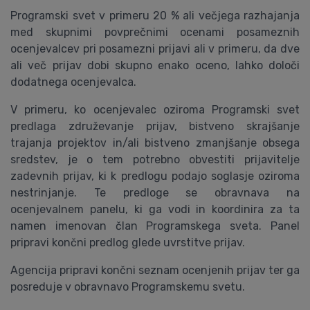
Programski svet v primeru 20 % ali večjega razhajanja
med skupnimi povprečnimi ocenami posameznih
ocenjevalcev pri posamezni prijavi ali v primeru, da dve
ali več prijav dobi skupno enako oceno, lahko določi
dodatnega ocenjevalca.
V primeru, ko ocenjevalec oziroma Programski svet
predlaga združevanje prijav, bistveno skrajšanje
trajanja projektov in/ali bistveno zmanjšanje obsega
sredstev, je o tem potrebno obvestiti prijavitelje
zadevnih prijav, ki k predlogu podajo soglasje oziroma
nestrinjanje. Te predloge se obravnava na
ocenjevalnem panelu, ki ga vodi in koordinira za ta
namen imenovan član Programskega sveta. Panel
pripravi končni predlog glede uvrstitve prijav.
Agencija pripravi končni seznam ocenjenih prijav ter ga
posreduje v obravnavo Programskemu svetu.