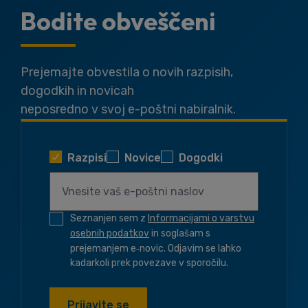
Bodite obveščeni
Prejemajte obvestila o novih razpisih,
dogodkih in novicah
neposredno v svoj e-poštni nabiralnik.
Razpisi
Novice
Dogodki
Seznanjen sem z
Informacijami o varstvu
osebnih podatkov
in soglašam s
prejemanjem e‑novic. Odjavim se lahko
kadarkoli prek povezave v sporočilu.
Prijavite se