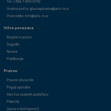
Tel: +386 1 400 5910
Uradna pošta: glavnapisarna@aris-rs.si
Poizvedbe: info@aris-rs.si
Hitre povezave
Razpisi in pozivi
Dogodki
Novice
Publikacije
Pravno
Pravno obvestilo
Pogoji uporabe
Varstvo osebnih podatkov
Piškotki
Izjava o dostopnosti