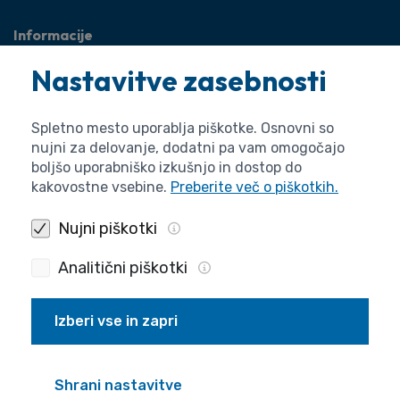
Informacije
O agenciji
Nastavitve zasebnosti
Splošne zadeve
Pravne zadeve
Spletno mesto uporablja piškotke. Osnovni so
nujni za delovanje, dodatni pa vam omogočajo
boljšo uporabniško izkušnjo in dostop do
kakovostne vsebine.
Preberite več o piškotkih.
Nujni piškotki
Analitični piškotki
Izberi vse in zapri
Politika zasebnosti
Piškotki
Izjava o dostopnosti
Pogoji uporabe
Produkcija
Shrani nastavitve
© 2026 ARIS. Vse pravice pridržane.