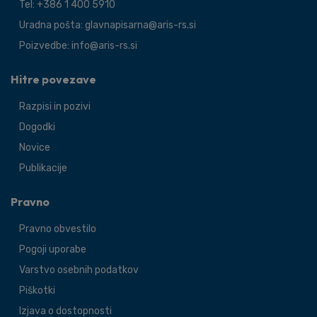
Tel: +386 1 400 5910
Uradna pošta: glavnapisarna@aris-rs.si
Poizvedbe: info@aris-rs.si
Hitre povezave
Razpisi in pozivi
Dogodki
Novice
Publikacije
Pravno
Pravno obvestilo
Pogoji uporabe
Varstvo osebnih podatkov
Piškotki
Izjava o dostopnosti