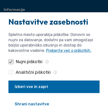
Informacije
O agenciji
Nastavitve zasebnosti
Splošne zadeve
Pravne zadeve
Spletno mesto uporablja piškotke. Osnovni so
nujni za delovanje, dodatni pa vam omogočajo
boljšo uporabniško izkušnjo in dostop do
kakovostne vsebine.
Preberite več o piškotkih.
Nujni piškotki
Analitični piškotki
Izberi vse in zapri
Politika zasebnosti
Piškotki
Izjava o dostopnosti
Pogoji uporabe
Produkcija
Shrani nastavitve
© 2026 ARIS. Vse pravice pridržane.