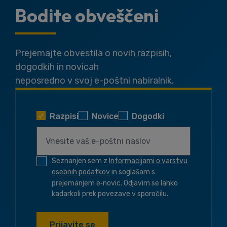
Bodite obveščeni
Prejemajte obvestila o novih razpisih,
dogodkih in novicah
neposredno v svoj e-poštni nabiralnik.
Razpisi
Novice
Dogodki
Seznanjen sem z
Informacijami o varstvu
osebnih podatkov
in soglašam s
prejemanjem e‑novic. Odjavim se lahko
kadarkoli prek povezave v sporočilu.
Prijavite se