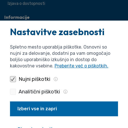
Izjava o dostopnosti
Informacije
O agenciji
Nastavitve zasebnosti
Splošne zadeve
Pravne zadeve
Spletno mesto uporablja piškotke. Osnovni so
nujni za delovanje, dodatni pa vam omogočajo
boljšo uporabniško izkušnjo in dostop do
kakovostne vsebine.
Preberite več o piškotkih.
Nujni piškotki
Analitični piškotki
Izberi vse in zapri
Politika zasebnosti
Piškotki
Izjava o dostopnosti
Pogoji uporabe
Produkcija