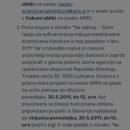
obliki
na naslov
razpis-
znanstvenaliteratura@arrs.si
in v enem izvodu
v
tiskani obliki
na naslov ARRS.
Pisne prijave z oznako: "Ne odpiraj – Javni
razpis za sofinanciranje nakupa mednarodne
znanstvene literature in baz podatkov v letu
2011" ter z navedbo naziva in naslova
prijavitelja morajo prijavitelji dostaviti v zaprtih
ovojnicah v glavno pisarno Javne agencije za
raziskovalno dejavnost Republike Slovenije,
Tivolska cesta 30, 1000 Ljubljana. Ovojnica s
prijavo mora prispeti na naslov ARRS ne glede
na vrsto prenosa do vključno
ponedeljka,
30.5.2011, do 12. ure
. Kot
pravočasne se štejejo tudi prijave oddane
priporočeno po pošti iz Slovenije najkasneje
do
vključno ponedeljka, 30.5.2011, do 12.
ure
(poštni žig). V vsaki pošiljki z oznako: "Ne