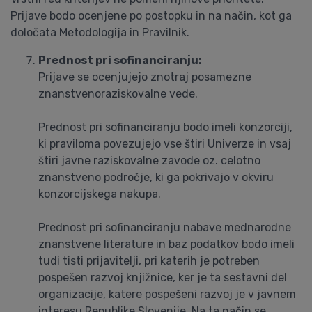
Prijave bodo ocenjene po postopku in na način, kot ga
določata Metodologija in Pravilnik.
Prednost pri sofinanciranju:
Prijave se ocenjujejo znotraj posamezne
znanstvenoraziskovalne vede.
Prednost pri sofinanciranju bodo imeli konzorciji,
ki praviloma povezujejo vse štiri Univerze in vsaj
štiri javne raziskovalne zavode oz. celotno
znanstveno področje, ki ga pokrivajo v okviru
konzorcijskega nakupa.
Prednost pri sofinanciranju nabave mednarodne
znanstvene literature in baz podatkov bodo imeli
tudi tisti prijavitelji, pri katerih je potreben
pospešen razvoj knjižnice, ker je ta sestavni del
organizacije, katere pospešeni razvoj je v javnem
interesu Republike Slovenije. Na ta način se