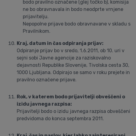
bodo pravilno označene (glej točko b), komisija
ne bo obravnavala in bodo neodprte vrnjene
prijavitelju.
Nepopolne prijave bodo obravnavane v skladu s
Pravilnikom.
Kraj, datum in čas odpiranja prijav:
Odpiranje prijav bo v sredo, 1.6.2011, ob 10. uri v
sejni sobi Javne agencije za raziskovalno
dejavnosti Republike Slovenije, Tivolska cesta 30,
1000 Ljubljana. Odpirajo se samo v roku prejete in
pravilno označene prijave.
Rok, v katerem bodo prijavitelji obveščeni o
izidu javnega razpisa:
Prijavitelji bodo o izidu javnega razpisa obveščeni
predvidoma do konca septembra 2011.
Kraj, čas in naslov, kjer lahko zainteresirani