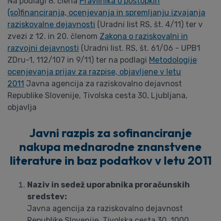
Na podlagi 8. člena
Pravilnika o postopkih
(so)financiranja, ocenjevanja in spremljanju izvajanja
raziskovalne dejavnosti
(Uradni list RS, št. 4/11) ter v
zvezi z 12. in 20. členom
Zakona o raziskovalni in
razvojni dejavnosti
(Uradni list. RS, št. 61/06 - UPB1
ZDru-1, 112/107 in 9/11) ter na podlagi
Metodologije
ocenjevanja prijav za razpise, objavljene v letu
2011
Javna agencija za raziskovalno dejavnost
Republike Slovenije, Tivolska cesta 30, Ljubljana,
objavlja
Javni razpis za sofinanciranje
nakupa mednarodne znanstvene
literature in baz podatkov v letu 2011
Naziv in sedež uporabnika proračunskih
sredstev:
Javna agencija za raziskovalno dejavnost
Republike Slovenije, Tivolska cesta 30, 1000