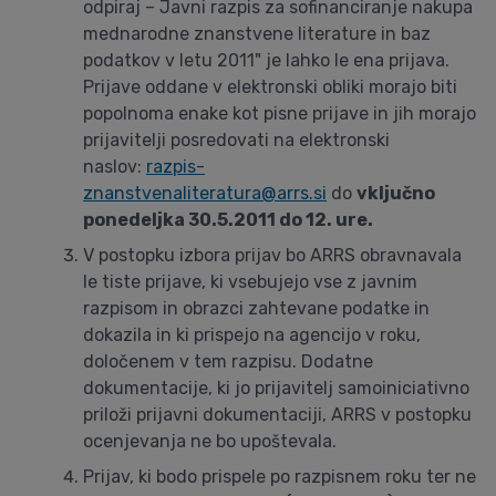
odpiraj – Javni razpis za sofinanciranje nakupa
mednarodne znanstvene literature in baz
podatkov v letu 2011" je lahko le ena prijava.
Prijave oddane v elektronski obliki morajo biti
popolnoma enake kot pisne prijave in jih morajo
prijavitelji posredovati na elektronski
naslov:
razpis-
znanstvenaliteratura@arrs.si
do
vključno
ponedeljka 30.5.2011 do 12. ure.
V postopku izbora prijav bo ARRS obravnavala
le tiste prijave, ki vsebujejo vse z javnim
razpisom in obrazci zahtevane podatke in
dokazila in ki prispejo na agencijo v roku,
določenem v tem razpisu. Dodatne
dokumentacije, ki jo prijavitelj samoiniciativno
priloži prijavni dokumentaciji, ARRS v postopku
ocenjevanja ne bo upoštevala.
Prijav, ki bodo prispele po razpisnem roku ter ne