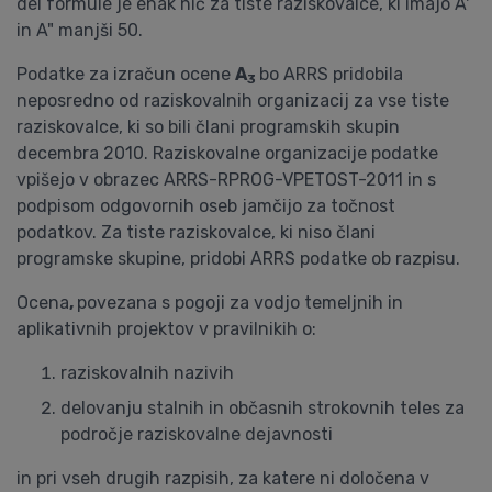
del formule je enak nič za tiste raziskovalce, ki imajo A'
in A" manjši 50.
Podatke za izračun ocene
A
bo ARRS pridobila
3
neposredno od raziskovalnih organizacij za vse tiste
raziskovalce, ki so bili člani programskih skupin
decembra 2010. Raziskovalne organizacije podatke
vpišejo v obrazec ARRS-RPROG-VPETOST-2011 in s
podpisom odgovornih oseb jamčijo za točnost
podatkov. Za tiste raziskovalce, ki niso člani
programske skupine, pridobi ARRS podatke ob razpisu.
Ocena
,
povezana s pogoji za vodjo temeljnih in
aplikativnih projektov v pravilnikih o:
raziskovalnih nazivih
delovanju stalnih in občasnih strokovnih teles za
področje raziskovalne dejavnosti
in pri vseh drugih razpisih, za katere ni določena v