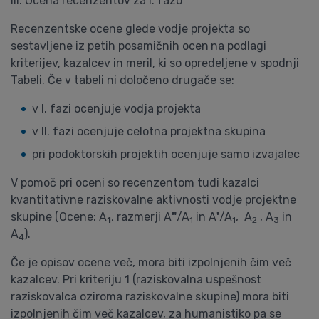
III. Ocena recenzentov za I. fazo
Recenzentske ocene glede vodje projekta so
sestavljene iz petih posamičnih ocen
na podlagi
kriterijev, kazalcev in meril, ki so opredeljene v spodnji
Tabeli. Če v tabeli ni določeno drugače se:
v I. fazi ocenjuje vodja projekta
v II. fazi ocenjuje celotna projektna skupina
pri podoktorskih projektih ocenjuje samo izvajalec
V pomoč pri oceni so recenzentom tudi kazalci
kvantitativne raziskovalne aktivnosti vodje projektne
skupine (Ocene: A
, razmerji A
"
/A
in A
'
/A
, A
, A
in
1
1
1
2
3
A
).
4
Če je opisov ocene več, mora biti izpolnjenih čim več
kazalcev. Pri kriteriju 1 (raziskovalna uspešnost
raziskovalca oziroma raziskovalne skupine) mora biti
izpolnjenih čim več kazalcev, za humanistiko pa se