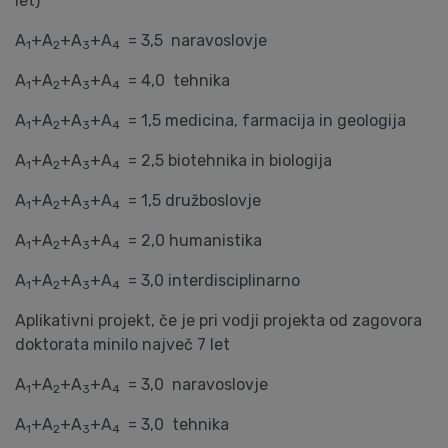
let)
A
+A
+A
+A
= 3,5 naravoslovje
1
2
3
4
A
+A
+A
+A
= 4,0 tehnika
1
2
3
4
A
+A
+A
+A
= 1,5 medicina, farmacija in geologija
1
2
3
4
A
+A
+A
+A
= 2,5 biotehnika in biologija
1
2
3
4
A
+A
+A
+A
= 1,5 družboslovje
1
2
3
4
A
+A
+A
+A
= 2,0 humanistika
1
2
3
4
A
+A
+A
+A
= 3,0 interdisciplinarno
1
2
3
4
Aplikativni projekt, če je pri vodji projekta od zagovora
doktorata minilo največ 7 let
A
+A
+A
+A
= 3,0 naravoslovje
1
2
3
4
A
+A
+A
+A
= 3,0 tehnika
1
2
3
4