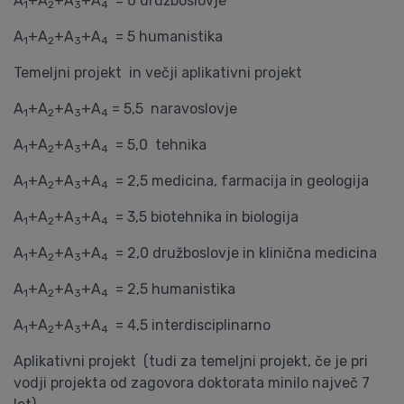
A
+A
+A
+A
= 6 družboslovje
1
2
3
4
A
+A
+A
+A
= 5 humanistika
1
2
3
4
Temeljni projekt in večji aplikativni projekt
A
+A
+A
+A
= 5,5 naravoslovje
1
2
3
4
A
+A
+A
+A
= 5,0 tehnika
1
2
3
4
A
+A
+A
+A
= 2,5 medicina, farmacija in geologija
1
2
3
4
A
+A
+A
+A
= 3,5 biotehnika in biologija
1
2
3
4
A
+A
+A
+A
= 2,0 družboslovje in klinična medicina
1
2
3
4
A
+A
+A
+A
= 2,5 humanistika
1
2
3
4
A
+A
+A
+A
= 4,5 interdisciplinarno
1
2
3
4
Aplikativni projekt (tudi za temeljni projekt, če je pri
vodji projekta od zagovora doktorata minilo največ 7