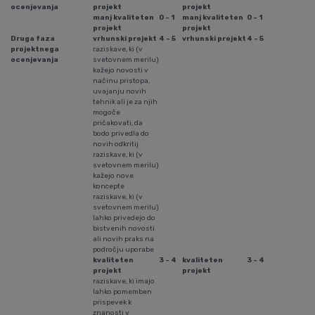
ocenjevanja
projekt
projekt
manj kvaliteten
0 - 1
manj kvaliteten
0 - 1
projekt
projekt
Druga faza
vrhunski projekt
4 - 5
vrhunski projekt
4 - 5
projektnega
raziskave, ki (v
ocenjevanja
svetovnem merilu)
kažejo novosti v
načinu pristopa,
uvajanju novih
tehnik ali je za njih
mogoče
pričakovati, da
bodo privedla do
novih odkritij
raziskave, ki (v
svetovnem merilu)
kažejo nove
koncepte
raziskave, ki (v
svetovnem merilu)
lahko privedejo do
bistvenih novosti
ali novih praks na
področju uporabe
kvaliteten
3 - 4
kvaliteten
3 - 4
projekt
projekt
raziskave, ki imajo
lahko pomemben
prispevek k
znanosti v