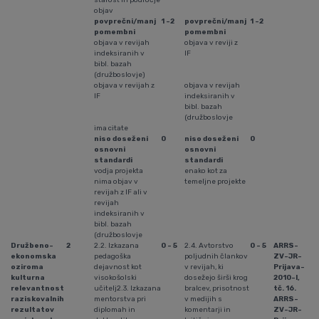
starost in področje
objav
povprečni/manj
1 -2
povprečni/manj
1 -2
pomembni
pomembni
objava v revijah
objava v reviji z
indeksiranih v
IF
bibl. bazah
(družboslovje)
objava v revijah z
objava v revijah
IF
indeksiranih v
bibl. bazah
(družboslovje
ima citate
niso doseženi
0
niso doseženi
0
osnovni
osnovni
standardi
standardi
vodja projekta
enako kot za
nima objav v
temeljne projekte
revijah z IF ali v
revijah
indeksiranih v
bibl. bazah
(družboslovje
Družbeno-
2
2.2. Izkazana
0 - 5
2.4. Avtorstvo
0 - 5
ARRS-
ekonomska
pedagoška
poljudnih člankov
ZV-JR-
oziroma
dejavnost kot
v revijah, ki
Prijava-
kulturna
visokošolski
dosežejo širši krog
2010-I,
relevantnost
učitelj2.3. Izkazana
bralcev, prisotnost
tč. 16.
raziskovalnih
mentorstva pri
v medijih s
ARRS-
rezultatov
diplomah in
komentarji in
ZV-JR-