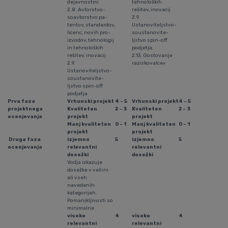
dejavnostmi
tehnoloških
2.8. Avtorstvo-
rešitev, inovacij
soavtorstvo pa­
2.9.
ten­tov, standardov,
Ustanoviteljstvo-
licenc, novih pro­
so­us­ta­no­vi­te­
izvodov, tehnologij
ljstvo spin-off
in teh­no­lo­ških
podjetja,
rešitev, inovacij
2.13. Gostovanje
2.9.
raziskovalcev
Ustanoviteljstvo-
so­­us­ta­no­vi­te­
ljstvo spin-off
podjetja
Prva faza
Vrhunski projekt
4 - 5
Vrhunski projekt
4 - 5
projektnega
Kvaliteten
2 - 3
Kvaliteten
2 - 3
ocenjevanja
projekt
projekt
Manj kvaliteten
0 - 1
Manj kvaliteten
0 - 1
projekt
projekt
Druga faza
izjemno
5
izjemno
5
ocenjevanja
relevantni
relevantni
dosežki
dosežki
Vodja izkazuje
dosežke v večini
ali vseh
navedenih
kategorijah.
Pomanjkljivosti so
minimalne
visoko
4
visoko
4
relevantni
relevantni