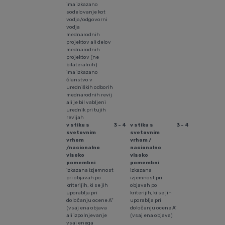
ima izkazano
sodelovanje kot
vodja/odgovorni
vodja
mednarodnih
projektov ali delov
mednarodnih
projektov (ne
bilateralnih)
ima izkazano
članstvo v
uredniških odborih
mednarodnih revij
ali je bil vabljeni
urednik pri tujih
revijah
v stiku s
3 - 4
v stiku s
3 - 4
svetovnim
svetovnim
vrhom
vrhom /
/nacionalno
nacionalno
visoko
visoko
pomembni
pomembni
izkazana izjemnost
izkazana
pri objavah po
izjemnost pri
kriterijih, ki se jih
objavah po
uporablja pri
kriterijih, ki se jih
določanju ocene A"
uporablja pri
(vsaj ena objava
določanju ocene A'
ali izpolnjevanje
(vsaj ena objava)
vsaj enega