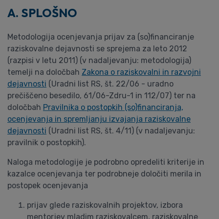
A. SPLOŠNO
Metodologija ocenjevanja prijav za (so)financiranje
raziskovalne dejavnosti se sprejema za leto 2012
(razpisi v letu 2011) (v nadaljevanju: metodologija)
temelji na določbah
Zakona o raziskovalni in razvojni
dejavnosti
(Uradni list RS, št. 22/06 - uradno
prečiščeno besedilo, 61/06-Zdru-1 in 112/07) ter na
določbah
Pravilnika o postopkih (so)financiranja,
ocenjevanja in spremljanju izvajanja raziskovalne
dejavnosti
(Uradni list RS, št. 4/11) (v nadaljevanju:
pravilnik o postopkih).
Naloga metodologije je podrobno opredeliti kriterije in
kazalce ocenjevanja ter podrobneje določiti merila in
postopek ocenjevanja
prijav glede raziskovalnih projektov, izbora
mentorjev mladim raziskovalcem, raziskovalne