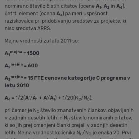
normirano število čistih citatov (ocene
A
,
A
in
A
),
1
2
4
četrti element (ocena
A
) pa meri uspešnost
3
raziskovalca pri pridobivanju sredstev za projekte, ki
niso sredstva ARRS.
Mejne vrednosti za leto 2011 so:
mejna
A
= 1500
1
mejna
A
= 600
2
mejna
A
= 15 FTE cenovne kategorije C programa v
3
letu 2010
A
= 1/2(
A
"/
A
+
A
'/
A
) + 1/20(N
/N
),
4
1
1
C
Č
pri čemer je N
število znanstvenih člankov, objavljenih
Č
v zadnjih desetih letih in N
število normiranih citatov,
C
ki so jih prej omenjeni članki prejeli v zadnjih desetih
letih. Mejna vrednost količnika N
/N
je enaka 20. Prvi
C
Č