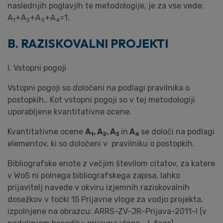
naslednjih poglavjih te metodologije, je za vse vede:
A
+A
+A
+A
=1.
1
2
3
4
B. RAZISKOVALNI PROJEKTI
I. Vstopni pogoji
Vstopni pogoji so določeni na podlagi pravilnika o
postopkih.. Kot vstopni pogoji so v tej metodologiji
uporabljene kvantitativne ocene.
Kvantitativne ocene
A
, A
, A
in
A
se določi na podlagi
1
2
3
4
elementov, ki so določeni v pravilniku o postopkih.
Bibliografske enote z večjim številom citatov, za katere
v WoS ni polnega bibliografskega zapisa, lahko
prijavitelj navede v okviru izjemnih raziskovalnih
dosežkov v točki 15 Prijavne vloge za vodjo projekta,
izpolnjene na obrazcu: ARRS-ZV-JR-Prijava-2011-I (v