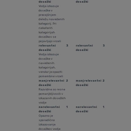
dosežki
dosežki
Vodja izkazuje
dosežke v
precejšnjem
deležu navedenih
kategorij. Pri
nekaterih
kategorijah
dosežkov se
pojavljajo vrzeli
relevantni
3
relevantni
3
dosežki
dosežki
Vodja izkazuje
dosežke v
navedenih
kategorijah,
vendar je opaziti
pomembne vrzeli
manj relevantni
2
manj relevantni
2
dosežki
dosežki
Razvidne so resne
pomanjkljivosti v
izkazanih dosežkih
vodje
nerelevantni
1
nerelevantni
1
dosežki
dosežki
Opazno je
sporadično
izkazovanje
dosežkov vodje