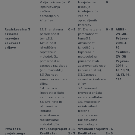
Vodja ne izkazuje
0
Izvajalec ne
0
izpolnjevanja
izkazuje
večine
izpolnjevanja
opredeljenih
večine
kriterijev
opredeljenih
kriterijev
Raziskovalna
3
3.1. Znanstvena
0 – 5
3.1. Znanstvena
0 – 5
ARRS-
oziroma
pomembnost
pomembnost
ZV-JR-
razvojna
teme,3.2.
teme,3.2.
Prijava-
kakovost
Aktualnost
Aktualnost
2010-I,
prijave
izhodiščne
izhodiščne
tč.
hipoteze in
hipoteze in
19.
ARRS-
metodološka
metodološka
ZV-JR-
primernost ali
primernost ali
Prijava-
zasnova raziskave
zasnova raziskave
2011-II,
(v humanistiki),
(v humanistiki),
tč. 10, 11,
3.3. Jasnost
3.3. Jasnost
12, 13, 14,
zamisli in kvaliteta
zamisli in kvaliteta
17.1
ciljev,
ciljev,
3.4. Izvirnost
3.4. Izvirnost
(novost) pri­ča­ko­
(novost) pri­ča­ko­
va­nih rezultatov
va­nih rezultatov
3.5. Kvaliteta in
3.5. Kvaliteta in
učinkovitost
učinkovitost
izbrane
izbrane
znanstveno-
znanstveno-
raziskovalne
raziskovalne
metodologije.
metodologije.
Prva faza
Vrhunski projekt
4 - 5
Vrhunski projekt
4 - 5
projektnega
Kvaliteten
2 - 3
Kvaliteten
2 - 3