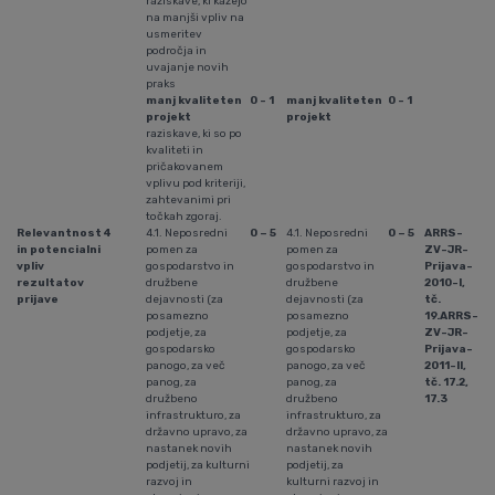
raziskave, ki kažejo
na manjši vpliv na
usmeritev
področja in
uvajanje novih
praks
manj kvaliteten
0 - 1
manj kvaliteten
0 - 1
projekt
projekt
raziskave, ki so po
kvaliteti in
pričakovanem
vplivu pod kriteriji,
zahtevanimi pri
točkah zgoraj.
Relevantnost
4
4.1. Neposredni
0 – 5
4.1. Neposredni
0 – 5
ARRS-
in potencialni
pomen za
pomen za
ZV-JR-
vpliv
gospodarstvo in
gospodarstvo in
Prijava-
rezultatov
družbene
družbene
2010-I,
prijave
dejavnosti (za
dejavnosti (za
tč.
posamezno
posamezno
19.
ARRS-
podjetje, za
podjetje, za
ZV-JR-
gospodarsko
gospodarsko
Prijava-
panogo, za več
panogo, za več
2011-II,
panog, za
panog, za
tč. 17.2,
družbeno
družbeno
17.3
infrastrukturo, za
infrastrukturo, za
državno upravo, za
državno upravo, za
nastanek novih
nastanek novih
podjetij, za kulturni
podjetij, za
razvoj in
kulturni razvoj in