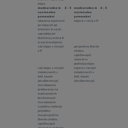
objav
mednarodno in
2 - 3
mednarodno in
2 - 3
nacionalno
nacionalno
pomembni
pomembni
izkazana izjemnost
objava v reviji z IF
pri objavah po
kriterijih, ki se jih
uporablja pri
določanju ocene A'
(vsaj ena objava)
več objav v revijah
povprečno število
z IF
citatov,
upoštevajoč
starost in
področje objav
več objav v revijah
objava v revijah
indeksiranih v
indeksiranih v
bibl. bazah
bibl. bazah
(družboslovje)
(družboslovje)
ima izkazana
predavanja na
mednarodnih
konferencah
ima izkazano
uspešno vodenje
projektov
ima povprečno
število citatov,
upoštevajoč