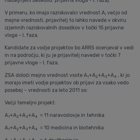
nadaljnjem besedilu: prijavna vloga - I. faza).
V primeru, ko imajo raziskovalci vrednost A
večjo od
i
mejne vrednosti, prijavitelj to lahko navede v okviru
izjemnih raziskovalnih dosežkov v točki 15 prijavne
vloge - I. faza.
Kandidate za vodje projektov bo ARRS ocenjeval v vedi
in na področju, ki ju je prijavitelj navedel v točki 7
prijavne vloge - I. faza.
ZSA določi mejno vrednost vsote A
+A
+A
+A
, ki jo
1
2
3
4
morajo imeti vodje projektov ob prijavi za vsako vedo
posebej – vrednosti za leto 2011 so:
Večji temeljni projekt:
A
+A
+A
+A
= 11 naravoslovje in tehnika
1
2
3
4
A
+A
+A
+A
= 10 medicina in biotehnika
1
2
3
4