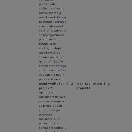
pričakovati
večjega vpliva na
razvoj področja
raziskave, ki kažejo
postopni napredek
v manjših korakih
in bi lahko privedle
do novega znanja,
pristopov in
tehnik, ki so
znotraj obstoječih.
raziskave, ki so
deloma aplikativne
narave, in kažejo
možnost znatnega
vpliv na usmeritev
in uvajanje novih
praks v Sloveniji
manj kvaliteten
1 - 2
manj kvaliteten
1 - 2
projekt1
projekt1
uporabne in
koristne raziskave,
vendar ni verjetno,
da bi imele večji
vpliv na svojem
področju
raziskave, ki so
pomembne na
domačem področju