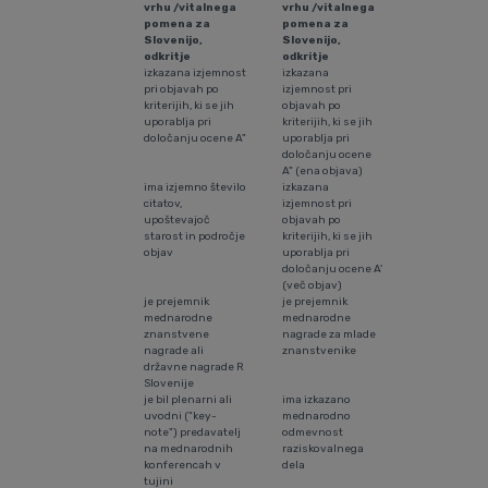
vrhu /vitalnega
vrhu /vitalnega
pomena za
pomena za
Slovenijo,
Slovenijo,
odkritje
odkritje
izkazana izjemnost
izkazana
pri objavah po
izjemnost pri
kriterijih, ki se jih
objavah po
uporablja pri
kriterijih, ki se jih
določanju ocene A"
uporablja pri
določanju ocene
A" (ena objava)
ima izjemno število
izkazana
citatov,
izjemnost pri
upoštevajoč
objavah po
starost in področje
kriterijih, ki se jih
objav
uporablja pri
določanju ocene A'
(več objav)
je prejemnik
je prejemnik
mednarodne
mednarodne
znanstvene
nagrade za mlade
nagrade ali
znanstvenike
državne nagrade R
Slovenije
je bil plenarni ali
ima izkazano
uvodni ("key-
mednarodno
note") predavatelj
odmevnost
na mednarodnih
raziskovalnega
konferencah v
dela
tujini