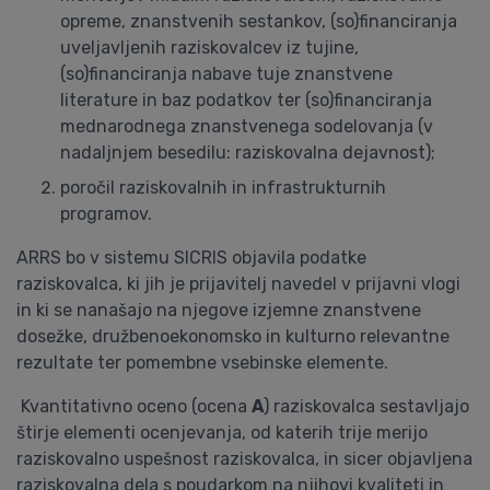
opreme, znanstvenih sestankov, (so)financiranja
uveljavljenih raziskovalcev iz tujine,
(so)financiranja nabave tuje znanstvene
literature in baz podatkov ter (so)financiranja
mednarodnega znanstvenega sodelovanja (v
nadaljnjem besedilu: raziskovalna dejavnost);
poročil raziskovalnih in infrastrukturnih
programov.
ARRS bo v sistemu SICRIS objavila podatke
raziskovalca, ki jih je prijavitelj navedel v prijavni vlogi
in ki se nanašajo na njegove izjemne znanstvene
dosežke, družbenoekonomsko in kulturno relevantne
rezultate ter pomembne vsebinske elemente.
Kvantitativno oceno (ocena
A
) raziskovalca sestavljajo
štirje elementi ocenjevanja, od katerih trije merijo
raziskovalno uspešnost raziskovalca, in sicer objavljena
raziskovalna dela s poudarkom na njihovi kvaliteti in