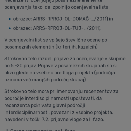
Recenzenti ocenjujejo posamezne elemente
ocenjevanja tako, da izpolnijo ocenjevalna lista:
obrazec: ARRS-RPROJ-OL-DOMAČ-…/2011) in
obrazec: ARRS-RPROJ-OL-TUJ-…/2011).
V ocenjevalni list se vpišejo številčne ocene po
posameznih elementih (kriterijih, kazalcih).
Strokovno telo razdeli prijave za ocenjevanje v skupine
po 5 -20 prijav. Prijave v posameznih skupinah so si
blizu glede na vsebino predloga projekta (področja
oziroma več manjših področij skupaj).
Strokovno telo mora pri imenovanju recenzentov za
področje interdisciplinarnosti upoštevati, da
recenzenta pokrivata glavni področji
interdisciplinarnosti, povezani z vsebino projekta,
navedeni v točki 7.2. prijavne vloge za I. fazo.