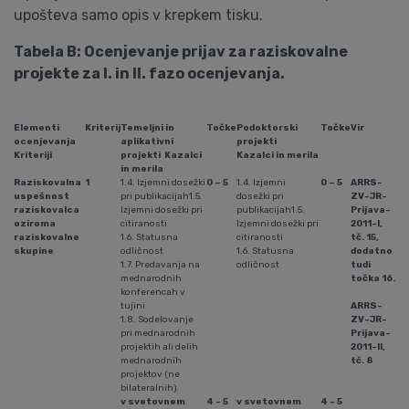
upošteva samo opis v krepkem tisku.
Tabela B: Ocenjevanje prijav za raziskovalne
projekte za I. in II. fazo ocenjevanja.
Elementi
Kriterij
Temeljni in
Točke
Podoktorski
Točke
Vir
ocenjevanja
aplikativni
projekti
Kriteriji
projekti Kazalci
Kazalci in merila
in merila
Raziskovalna
1
1.4. Izjemni dosežki
0 – 5
1.4. Izjemni
0 – 5
ARRS-
uspešnost
pri publikacijah1.5.
dosežki pri
ZV-JR-
raziskovalca
Izjemni dosežki pri
publikacijah1.5.
Prijava-
oziroma
citiranosti
Izjemni dosežki pri
2011-I,
raziskovalne
1.6. Statusna
citiranosti
tč. 15,
skupine
odličnost
1.6. Statusna
dodatno
1.7. Predavanja na
odličnost
tudi
mednarodnih
točka 16.
konferencah v
tujini
ARRS-
1.8. Sodelovanje
ZV-JR-
pri med­na­rod­nih
Prijava-
projektih ali delih
2011-II,
med­na­rod­nih
tč. 8
projektov (ne
bilateralnih)
v svetovnem
4 - 5
v svetovnem
4 - 5