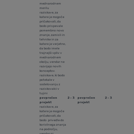
mednarodnem
merilu
raziskave, za
katere je mogoče
pričakovati, da
bodo prispevale
pomembno novo
znanje, zamisli in
tehnike in za
katere je verjetno,
da bodo imele
trajnejši vpliv v
mednarodnem
okolju, vendar ne
razvijajo novih
konceptov.
raziskave, ki bodo
potekale v
sodelovanju z
raziskovalci v
tujini
povprečen
2 - 3
povprečen
2 - 3
projekt
projekt
raziskave, za
katere je mogoče
pričakovati, da
bodo privedle do
koristnega znanja
na področju,
vendar ni