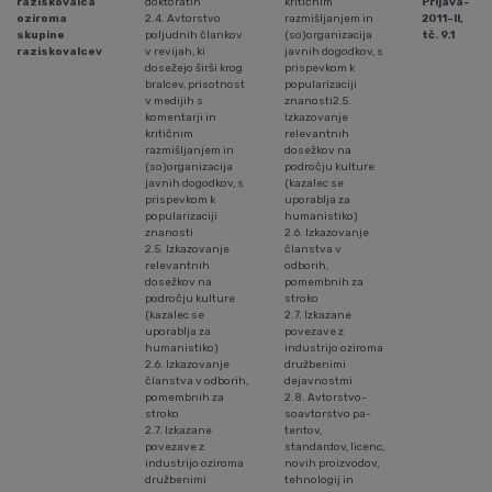
raziskovalca
doktoratih
kritičnim
Prijava-
oziroma
2.4. Avtorstvo
razmišljanjem in
2011-II,
skupine
poljudnih člankov
(so)organizacija
tč. 9.1
raziskovalcev
v revijah, ki
javnih dogodkov, s
dosežejo širši krog
prispevkom k
bralcev, prisotnost
popularizaciji
v medijih s
znanosti2.5.
komentarji in
Izkazovanje
kritičnim
relevantnih
razmišljanjem in
dosežkov na
(so)organizacija
področju kulture
javnih dogodkov, s
(kazalec se
prispevkom k
uporablja za
popularizaciji
humanistiko)
znanosti
2.6. Izkazovanje
2.5. Izkazovanje
članstva v
relevantnih
odborih,
dosežkov na
pomembnih za
področju kulture
stroko
(kazalec se
2.7. Izkazane
uporablja za
povezave z
humanistiko)
industrijo oziroma
2.6. Izkazovanje
družbenimi
članstva v odborih,
dejavnostmi
pomembnih za
2.8. Avtorstvo-
stroko
soavtorstvo pa­
2.7. Izkazane
ten­tov,
povezave z
standardov, licenc,
industrijo oziroma
novih pro­iz­vodov,
družbenimi
tehnologij in