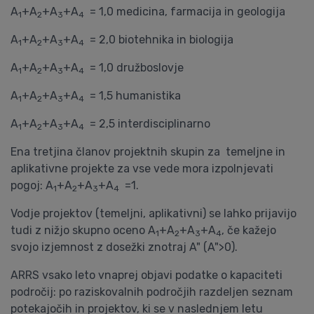
A
+A
+A
+A
= 1,0 medicina, farmacija in geologija
1
2
3
4
A
+A
+A
+A
= 2,0 biotehnika in biologija
1
2
3
4
A
+A
+A
+A
= 1,0 družboslovje
1
2
3
4
A
+A
+A
+A
= 1,5 humanistika
1
2
3
4
A
+A
+A
+A
= 2,5 interdisciplinarno
1
2
3
4
Ena tretjina članov projektnih skupin za temeljne in
aplikativne projekte za vse vede mora izpolnjevati
pogoj: A
+A
+A
+A
=1.
1
2
3
4
Vodje projektov (temeljni, aplikativni) se lahko prijavijo
tudi z nižjo skupno oceno A
+A
+A
+A
, če kažejo
1
2
3
4
svojo izjemnost z dosežki znotraj A" (A">0).
ARRS vsako leto vnaprej objavi podatke o kapaciteti
področij: po raziskovalnih področjih razdeljen seznam
potekajočih in projektov, ki se v naslednjem letu