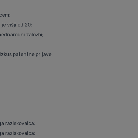
ncem;
je višji od 20;
mednarodni založbi;
eizkus patentne prijave.
ga raziskovalca;
ga raziskovalca;