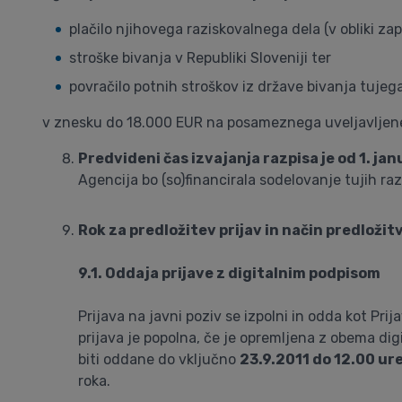
plačilo njihovega raziskovalnega dela (v obliki za
stroške bivanja v Republiki Sloveniji ter
povračilo potnih stroškov iz države bivanja tujega
v znesku do 18.000 EUR na posameznega uveljavljenega
Predvideni čas izvajanja razpisa je od 1. ja
Agencija bo (so)financirala sodelovanje tujih ra
Rok za predložitev prijav in način predložit
9.1. Oddaja prijave z digitalnim podpisom
Prijava na javni poziv se izpolni in odda kot Pr
prijava je popolna, če je opremljena z obema dig
biti oddane do vključno
23.9.2011 do 12.00 ur
roka.