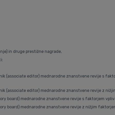
nje) in druge prestižne nagrade,
i;
ednik (associate editor) mednarodne znanstvene revije s faktor
ednik (associate editor) mednarodne znanstvene revije z nižji
sory board) mednarodne znanstvene revije s faktorjem vpliva 
isory board) mednarodne znanstvene revije z nižjim faktorje