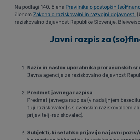
Na podlagi 140. člena
Pravilnika o postopkih (so)finan
členom
Zakona o raziskovalni in razvojni dejavnosti
(
raziskovalno dejavnost Republike Slovenije, Bleiweiso
Javni razpis za (so)fin
Naziv in naslov uporabnika proračunskih s
Javna agencija za raziskovalno dejavnost Republ
Predmet javnega razpisa
Predmet javnega razpisa (v nadaljnjem besedilu: r
tuji raziskovalec) s slovenskim raziskovalcem ali
prijavitelj-raziskovalec).
Subjekti, ki se lahko prijavijo na javni poziv