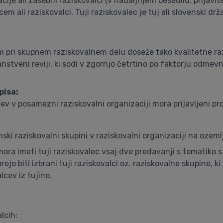
cije ali zasebni raziskovalci (v nadaljnjem besedilu: prijavite
 ali raziskovalci. Tuji raziskovalec je tuj ali slovenski držav
lcem pri skupnem raziskovalnem delu doseže tako kvalitetne ra
nstveni reviji, ki sodi v zgornjo četrtino po faktorju odmev
pisa:
cev v posamezni raziskovalni organizaciji mora prijavljeni 
nski raziskovalni skupini v raziskovalni organizaciji na ozem
mora imeti tuji raziskovalec vsaj dve predavanji s tematiko s
o biti izbrani tuji raziskovalci oz. raziskovalne skupine, ki 
lcev iz tujine.
lcih: