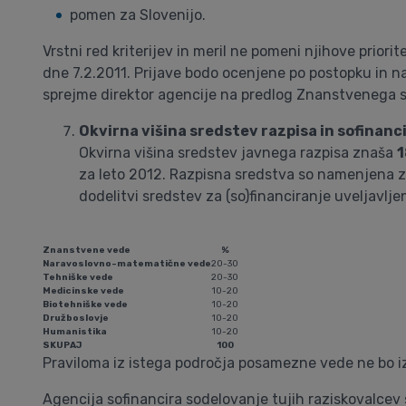
pomen za Slovenijo.
Vrstni red kriterijev in meril ne pomeni njihove priori
dne 7.2.2011. Prijave bodo ocenjene po postopku in na 
sprejme direktor agencije na predlog Znanstvenega s
Okvirna višina sredstev razpisa in sofinanc
Okvirna višina sredstev javnega razpisa znaša
1
za leto 2012. Razpisna sredstva so namenjena za
dodelitvi sredstev za (so)financiranje uveljavlj
Znanstvene vede
%
Naravoslovno-matematične vede
20-30
Tehniške vede
20-30
Medicinske vede
10-20
Biotehniške vede
10-20
Družboslovje
10-20
Humanistika
10-20
SKUPAJ
100
Praviloma iz istega področja posamezne vede ne bo izb
Agencija sofinancira sodelovanje tujih raziskovalcev 