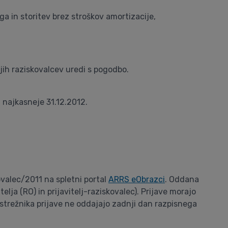
ga in storitev brez stroškov amortizacije,
ih raziskovalcev uredi s pogodbo.
i najkasneje 31.12.2012.
ovalec/2011 na spletni portal
ARRS eObrazci
. Oddana
lja (RO) in prijavitelj-raziskovalec). Prijave morajo
strežnika prijave ne oddajajo zadnji dan razpisnega