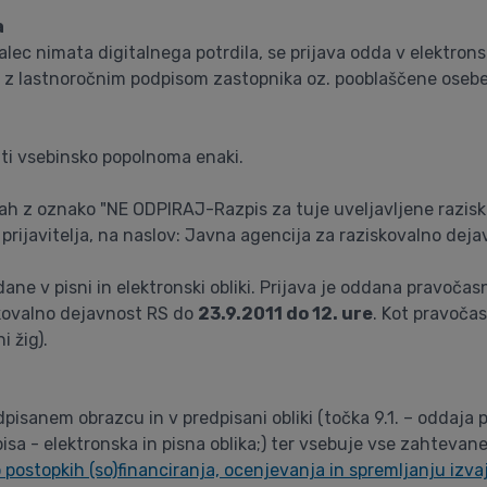
a
kovalec nimata digitalnega potrdila, se prijava odda v elektron
jena z lastnoročnim podpisom zastopnika oz. pooblaščene osebe p
biti vsebinsko popolnoma enaki.
nicah z oznako "NE ODPIRAJ-Razpis za tuje uveljavljene razis
ijavitelja, na naslov: Javna agencija za raziskovalno dejav
dane v pisni in elektronski obliki. Prijava je oddana pravoča
skovalno dejavnost RS do
23.9.2011 do 12. ure
. Kot pravočas
i žig).
pisanem obrazcu in v predpisani obliki (točka 9.1. – oddaja p
isa - elektronska in pisna oblika;) ter vsebuje vse zahtevane
o postopkih (so)financiranja, ocenjevanja in spremljanju izv