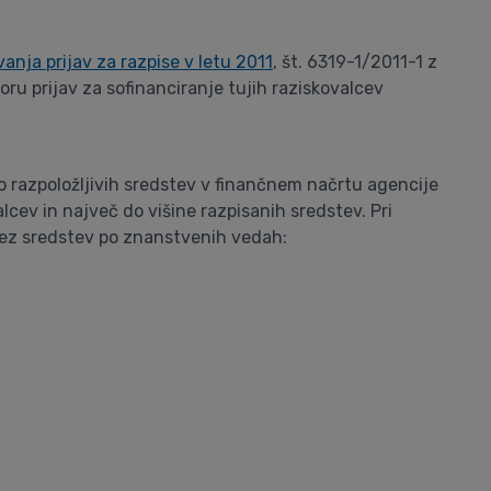
anja prijav za razpise v letu 2011
, št. 6319-1/2011-1 z
oru prijav za sofinanciranje tujih raziskovalcev
no razpoložljivih sredstev v finančnem načrtu agencije
cev in največ do višine razpisanih sredstev. Pri
azrez sredstev po znanstvenih vedah: