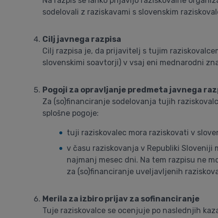
Na razpis se lahko prijavijo raziskovalne organiza
sodelovali z raziskavami s slovenskim raziskovalcem
Cilj javnega razpisa
Cilj razpisa je, da prijavitelj s tujim raziskova
slovenskimi soavtorji) v vsaj eni mednarodni zna
Pogoji za opravljanje predmeta javnega raz
Za (so)financiranje sodelovanja tujih raziskoval
splošne pogoje:
tuji raziskovalec mora raziskovati v slove
v času raziskovanja v Republiki Sloveniji 
najmanj mesec dni. Na tem razpisu ne morej
za (so)financiranje uveljavljenih raziskova
Merila za izbiro prijav za sofinanciranje
Tuje raziskovalce se ocenjuje po naslednjih kaza