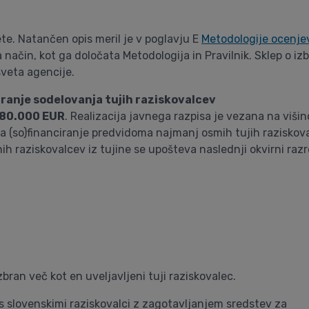
tete. Natančen opis meril je v poglavju E
Metodologije ocenjev
način, kot ga določata Metodologija in Pravilnik. Sklep o izb
veta agencije.
iranje sodelovanja tujih raziskovalcev
80.000 EUR
. Realizacija javnega razpisa je vezana na viši
 (so)financiranje predvidoma najmanj osmih tujih raziskoval
enih raziskovalcev iz tujine se upošteva naslednji okvirni r
ran več kot en uveljavljeni tuji raziskovalec.
s slovenskimi raziskovalci z zagotavljanjem sredstev za