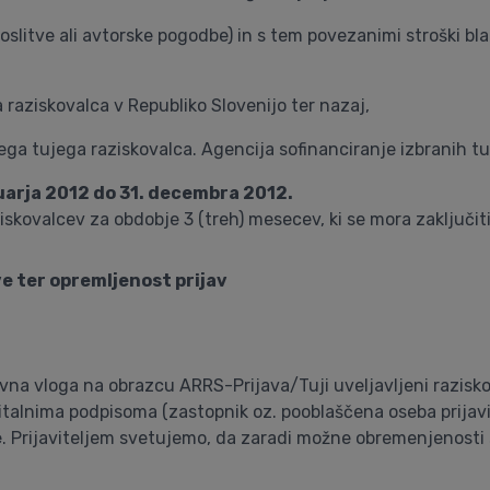
poslitve ali avtorske pogodbe) in s tem povezanimi stroški bla
 raziskovalca v Republiko Slovenijo ter nazaj,
 tujega raziskovalca. Agencija sofinanciranje izbranih tuj
nuarja 2012 do 31. decembra 2012.
ziskovalcev za obdobje 3 (treh) mesecev, ki se mora zaključit
ve ter opremljenost prijav
ijavna vloga na obrazcu ARRS-Prijava/Tuji uveljavljeni razisk
italnima podpisoma (zastopnik oz. pooblaščena oseba prijavite
e
. Prijaviteljem svetujemo, da zaradi možne obremenjenosti 