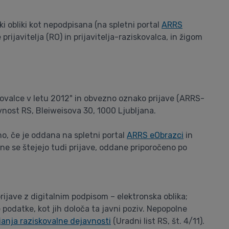
ski obliki kot nepodpisana (na spletni portal
ARRS
rijavitelja (RO) in prijavitelja-raziskovalca, in žigom
kovalce v letu 2012" in obvezno oznako prijave (ARRS-
nost RS, Bleiweisova 30, 1000 Ljubljana.
sno, če je oddana na spletni portal
ARRS eObrazci
in
ne se štejejo tudi prijave, oddane priporočeno po
rijave z digitalnim podpisom – elektronska oblika;
 podatke, kot jih določa ta javni poziv. Nepopolne
ajanja raziskovalne dejavnosti
(Uradni list RS, št. 4/11).