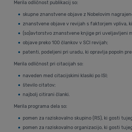
Merila odličnost publikacij so:
skupne znanstvene objave z Nobelovim nagraje
znanstvene objave v revijah s faktorjem vpliva, ki 
(so)avtorstvo znanstvene knjige pri uveljavljeni 
objave preko 100 člankov v SCI revijah;
patenti, podeljeni pri uradu, ki opravlja popoln pr
Merila odličnost pri citacijah so:
naveden med citacijskimi klasiki po ISI;
število citatov;
najbolj citirani članki.
Merila programa dela so:
pomen za raziskovalno skupino (RS), ki gosti tuje
pomen za raziskovalno organizacijo, ki gosti tuje