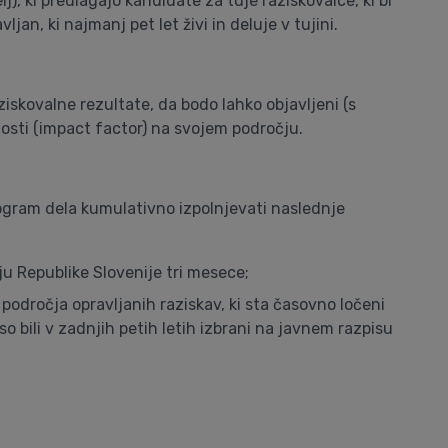
lj), ki predlagajo kandidate za tuje raziskovalce, ki bi
ljan, ki najmanj pet let živi in deluje v tujini.
ziskovalne rezultate, da bodo lahko objavljeni (s
nosti (impact factor) na svojem področju.
program dela kumulativno izpolnjevati naslednje
lju Republike Slovenije tri mesece;
 področja opravljanih raziskav, ki sta časovno ločeni
so bili v zadnjih petih letih izbrani na javnem razpisu