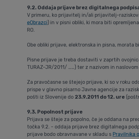
9.2. Oddaja prijave brez digitalnega podpis
V primeru, ko prijavitelj in/ali prijavitelj-razis
eObrazci
) in v pisni obliki, ki mora biti opreml
RO.
Obe obliki prijave, elektronska in pisna, morata 
Pisne prijave je treba dostaviti v zaprtih ovoj
TURAZ-JR/2011/ ……) ter z nazivom in naslovom pr
Za pravočasne se štejejo prijave, ki so v roku od
prispe v glavno pisarno Javne agencije za razi
pošti iz Slovenije do
23.9.2011 do 12. ure
(poštn
9.3. Popolnost prijave
Prijava se šteje za popolno, če je oddana na pred
točka 9.2. - oddaja prijave brez digitalnega podp
prijave bodo obravnavane v skladu s
Pravilnika 