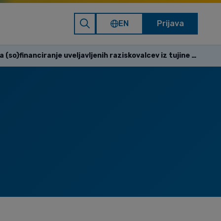
EN
Prijava
Javni razpis za (so)financiranje uveljavljenih raziskovalcev iz tujine v letu 2012