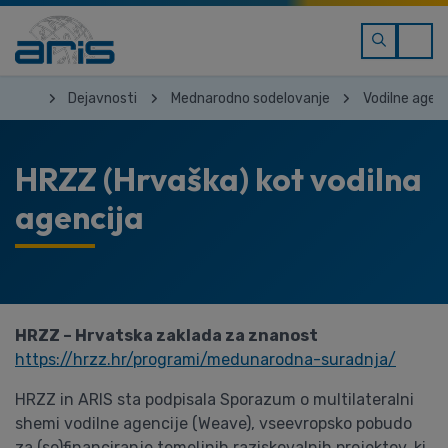
Dejavnosti
Mednarodno sodelovanje
Vodilne agenc
HRZZ (Hrvaška) kot vodilna
agencija
HRZZ – Hrvatska zaklada za znanost
https://hrzz.hr/programi/medunarodna-suradnja/
HRZZ in ARIS sta podpisala Sporazum o multilateralni
shemi vodilne agencije (Weave), vseevropsko pobudo
za (so)financiranje temeljnih raziskovalnih projektov, ki