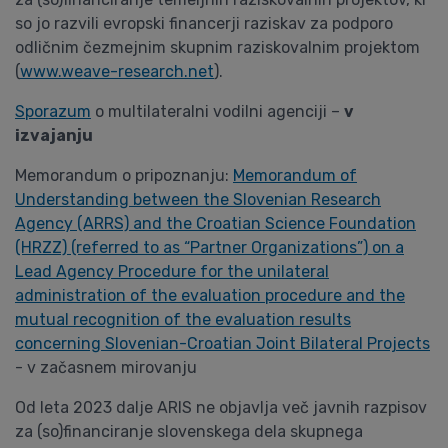
so jo razvili evropski financerji raziskav za podporo
odličnim čezmejnim skupnim raziskovalnim projektom
(
www.weave-research.net
).
Sporazum
o multilateralni vodilni agenciji –
v
izvajanju
Memorandum o pripoznanju:
Memorandum of
Understanding between the Slovenian Research
Agency (ARRS) and the Croatian Science Foundation
(HRZZ) (referred to as “Partner Organizations”) on a
Lead Agency Procedure for the unilateral
administration of the evaluation procedure and the
mutual recognition of the evaluation results
concerning Slovenian-Croatian Joint Bilateral Projects
- v začasnem mirovanju
Od leta 2023 dalje ARIS ne objavlja več javnih razpisov
za (so)financiranje slovenskega dela skupnega