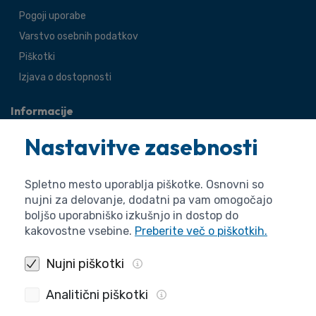
Pogoji uporabe
Varstvo osebnih podatkov
Piškotki
Izjava o dostopnosti
Informacije
O agenciji
Nastavitve zasebnosti
Splošne zadeve
Pravne zadeve
Spletno mesto uporablja piškotke. Osnovni so
nujni za delovanje, dodatni pa vam omogočajo
boljšo uporabniško izkušnjo in dostop do
kakovostne vsebine.
Preberite več o piškotkih.
Nujni piškotki
Analitični piškotki