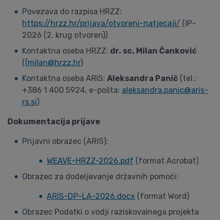
Povezava do razpisa HRZZ:
https://hrzz.hr/prijava/otvoreni-natjecaji/
(IP-
2026 (2. krug otvoren))
Kontaktna oseba HRZZ:
dr. sc. Milan Čanković
(
(milan@hrzz.hr
)
Kontaktna oseba ARIS:
Aleksandra Panič
(tel.:
+386 1 400 5924, e-pošta:
aleksandra.panic@aris-
rs.si
)
Dokumentacija prijave
Prijavni obrazec (ARIS):
WEAVE-HRZZ-2026.pdf
(format Acrobat)
Obrazec za dodeljevanje državnih pomoči:
ARIS-DP-LA-2026.docx
(format Word)
Obrazec Podatki o vodji raziskovalnega projekta