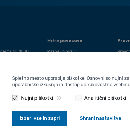
Hitre povezave
Prav
 cesta 30, 1000
Razpisi in pozivi
Pravno
Dogodki
Pogoji
 400 5910
Novice
Varstv
a:
Publikacije
Piškot
Spletno mesto uporablja piškotke. Osnovni so nujni z
a@aris-rs.si
uporabniško izkušnjo in dostop do kakovostne vsebin
Izjava
nfo@aris-rs.si
Nujni piškotki
Analitični piškotki
Izberi vse in zapri
Shrani nastavitve