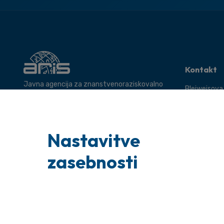
Kontakt
Javna agencija za znanstvenoraziskovalno
Bleiweisova
in inovacijsko dejavnost Republike Slovenije.
Ljubljana
Tel: +386 1
Uradna pošt
Nastavitve
glavnapisarn
Poizvedbe: i
zasebnosti