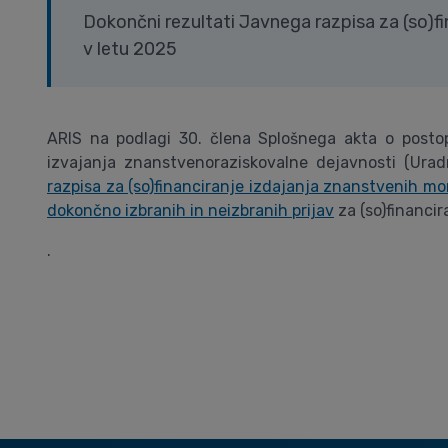
Dokončni rezultati Javnega razpisa za (so)f
v letu 2025
ARIS na podlagi 30. člena Splošnega akta o postopk
izvajanja znanstvenoraziskovalne dejavnosti (Urad
razpisa za (so)financiranje izdajanja znanstvenih mo
dokončno izbranih in neizbranih prijav
za (so)financir
.