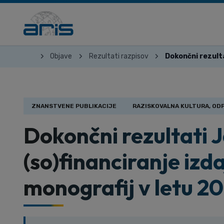
Objave
Rezultati razpisov
Dokončni rezulta
ZNANSTVENE PUBLIKACIJE
RAZISKOVALNA KULTURA, ODP
Dokončni rezultati 
(so)financiranje izd
monografij v letu 2