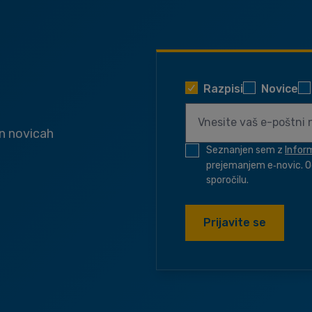
Razpisi
Novice
in novicah
Seznanjen sem z
Infor
prejemanjem e‑novic. O
sporočilu.
Prijavite se