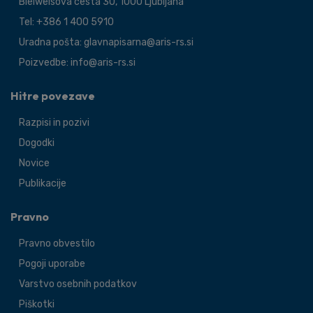
Bleiweisova cesta 30, 1000 Ljubljana
Tel: +386 1 400 5910
Uradna pošta: glavnapisarna@aris-rs.si
Poizvedbe: info@aris-rs.si
Hitre povezave
Razpisi in pozivi
Dogodki
Novice
Publikacije
Pravno
Pravno obvestilo
Pogoji uporabe
Varstvo osebnih podatkov
Piškotki