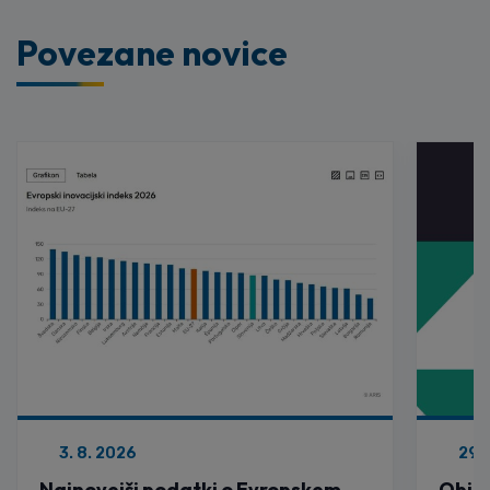
Povezane novice
3. 8. 2026
29. 
Najnovejši podatki o Evropskem
Objav