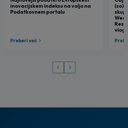
inovacijskem indeksu na voljo na
(so)f
Podatkovnem portalu
skup
Weav
Resea
vlogi
Preberi več
Prebe