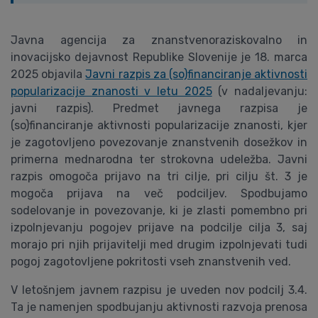
Javna agencija za znanstvenoraziskovalno in
inovacijsko dejavnost Republike Slovenije je 18. marca
2025 objavila
Javni razpis za (so)financiranje aktivnosti
popularizacije znanosti v letu 2025
(v nadaljevanju:
javni razpis). Predmet javnega razpisa je
(so)financiranje aktivnosti popularizacije znanosti, kjer
je zagotovljeno povezovanje znanstvenih dosežkov in
primerna mednarodna ter strokovna udeležba. Javni
razpis omogoča prijavo na tri cilje, pri cilju št. 3 je
mogoča prijava na več podciljev. Spodbujamo
sodelovanje in povezovanje, ki je zlasti pomembno pri
izpolnjevanju pogojev prijave na podcilje cilja 3, saj
morajo pri njih prijavitelji med drugim izpolnjevati tudi
pogoj zagotovljene pokritosti vseh znanstvenih ved.
V letošnjem javnem razpisu je uveden nov podcilj 3.4.
Ta je namenjen spodbujanju aktivnosti razvoja prenosa