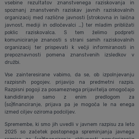
vsebine rezultatov znanstvenega raziskovanja in
spoznanj znanstvenih raziskav javnih raziskovalnih
organizacij med različne javnosti (strokovna in laična
javnost, mediji in odločevalci …) ter mladim približati
poklic raziskovalca. S tem želimo podpreti
komuniciranje znanosti s strani samih raziskovalnih
organizacij ter prispevati k večji informiranosti in
prepoznavnosti pomena znanstvenih izsledkov v
družbi.
Vse zainteresirane vabimo, da se, ob izpolnjevanju
razpisnih pogojev, prijavijo na predmetni razpis.
Razpisni pogoji za posameznega prijavitelja omogočajo
kandidiranje samo z enim predlogom za
(so)financiranje, prijava pa je mogoča le na enega
izmed ciljev oziroma podciljev.
Spremembe, ki smo jih uvedli v javnem razpisu za leto
2025 so začetek postopnega spreminjanja javnega