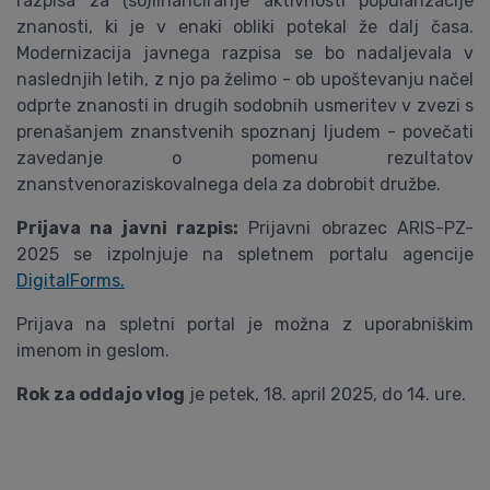
razpisa za (so)financiranje aktivnosti popularizacije
znanosti, ki je v enaki obliki potekal že dalj časa.
Modernizacija javnega razpisa se bo nadaljevala v
naslednjih letih, z njo pa želimo - ob upoštevanju načel
odprte znanosti in drugih sodobnih usmeritev v zvezi s
prenašanjem znanstvenih spoznanj ljudem - povečati
zavedanje o pomenu rezultatov
znanstvenoraziskovalnega dela za dobrobit družbe.
Prijava na javni razpis:
Prijavni obrazec ARIS-PZ-
2025 se izpolnjuje na spletnem portalu agencije
DigitalForms.
Prijava na spletni portal je možna z uporabniškim
imenom in geslom.
Rok za oddajo vlog
je petek, 18. april 2025, do 14. ure.