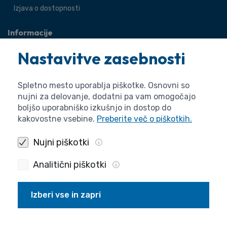
Izjava o dostopnosti
Informacije
O agenciji
Nastavitve zasebnosti
Splošne zadeve
Pravne zadeve
Spletno mesto uporablja piškotke. Osnovni so
nujni za delovanje, dodatni pa vam omogočajo
boljšo uporabniško izkušnjo in dostop do
kakovostne vsebine.
Preberite več o piškotkih.
Nujni piškotki
Analitični piškotki
Izberi vse in zapri
Politika zasebnosti
Piškotki
Izjava o dostopnosti
Pogoji uporabe
Produkcija