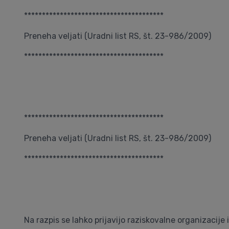
***************************************
Preneha veljati (Uradni list RS, št. 23-986/2009)
***************************************
***************************************
Preneha veljati (Uradni list RS, št. 23-986/2009)
***************************************
Na razpis se lahko prijavijo raziskovalne organizacije i