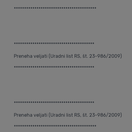
****************************************
***************************************
Preneha veljati (Uradni list RS, št. 23-986/2009)
***************************************
***************************************
Preneha veljati (Uradni list RS, št. 23-986/2009)
****************************************