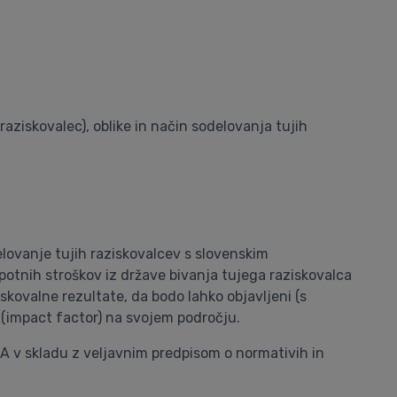
 raziskovalec), oblike in način sodelovanja tujih
elovanje tujih raziskovalcev s slovenskim
 potnih stroškov iz države bivanja tujega raziskovalca
skovalne rezultate, da bodo lahko objavljeni (s
i (impact factor) na svojem področju.
e A v skladu z veljavnim predpisom o normativih in