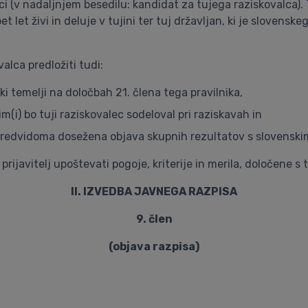
 (v nadaljnjem besedilu: kandidat za tujega raziskovalca). Tuj
t let živi in deluje v tujini ter tuj državljan, ki je slovenskeg
alca predložiti tudi:
i temelji na določbah 21. člena tega pravilnika,
m(i) bo tuji raziskovalec sodeloval pri raziskavah in
o predvidoma dosežena objava skupnih rezultatov s slovenskimi
rijavitelj upoštevati pogoje, kriterije in merila, določene s 
II. IZVEDBA JAVNEGA RAZPISA
9. člen
(objava razpisa)