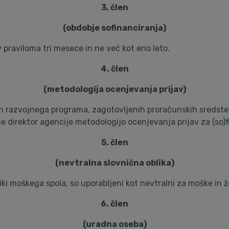
3. člen
(obdobje sofinanciranja)
 praviloma tri mesece in ne več kot eno leto.
4. člen
(metodologija ocenjevanja prijav)
 razvojnega programa, zagotovljenih proračunskih sredstev,
 direktor agencije metodologijo ocenjevanja prijav za (so)fi
5. člen
(nevtralna slovnična oblika)
bliki moškega spola, so uporabljeni kot nevtralni za moške in 
6. člen
(uradna oseba)