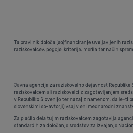
Ta pravilnik določa (so)financiranje uveljavljenih razi
raziskovalcev, pogoje, kriterije, merila ter način spre
Javna agencija za raziskovalno dejavnost Republike Sl
raziskovalcem ali raziskovalci z zagotavljanjem sreds
v Republiko Slovenijo ter nazaj z namenom, da le-ti p
slovenskimi so-avtorji) vsaj v eni mednarodni znanstv
Za plačilo dela tujim raziskovalcem zagotavlja agenci
standardih za določanje sredstev za izvajanje Nacio