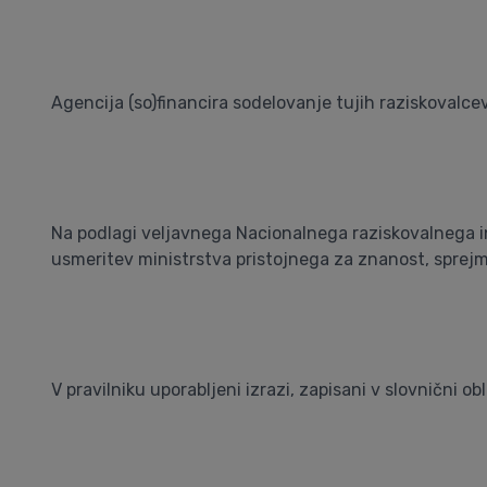
Agencija (so)financira sodelovanje tujih raziskovalcev
Na podlagi veljavnega Nacionalnega raziskovalnega in
usmeritev ministrstva pristojnega za znanost, sprejme
V pravilniku uporabljeni izrazi, zapisani v slovnični o