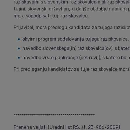
raziskavami s slovenskim raziskovalcem ali raziskovalci
tujini, slovenski državljan, ki daljše obdobje najmanj pe
mora sopodpisati tuji raziskovalec.
Prijavitelj mora predlogu kandidata za tujega raziskov
okvirni program sodelovanja tujega raziskovalca, k
navedbo slovenskega(ih) raziskovalca(ov), s kateri
navedbo vrste publikacije (pet revij), s katero b
Pri predlaganju kandidatov za tuje raziskovalce mora p
****************************************
Preneha veljati (Uradni list RS, št. 23-986/2009)