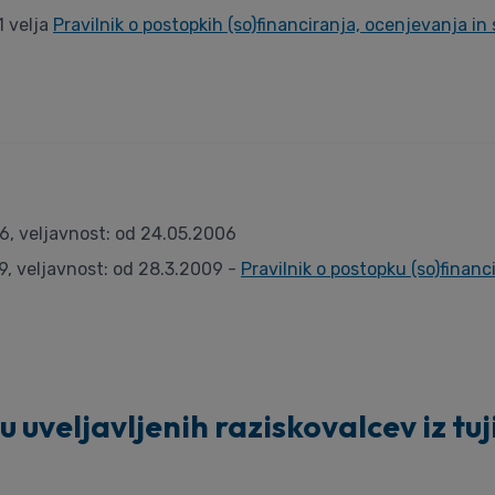
1 velja
Pravilnik o postopkih (so)financiranja, ocenjevanja in
06, veljavnost: od 24.05.2006
9, veljavnost: od 28.3.2009 -
Pravilnik o postopku (so)financ
u uveljavljenih raziskovalcev iz tuji