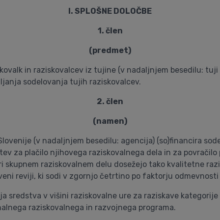
I. SPLOŠNE DOLOČBE
1. člen
(predmet)
skovalk in raziskovalcev iz tujine (v nadaljnjem besedilu: tuji
mljanja sodelovanja tujih raziskovalcev.
2. člen
(namen)
ovenije (v nadaljnjem besedilu: agencija) (so)financira sod
tev za plačilo njihovega raziskovalnega dela in za povračilo
ri skupnem raziskovalnem delu dosežejo tako kvalitetne razi
eni reviji, ki sodi v zgornjo četrtino po faktorju odmevnost
ja sredstva v višini raziskovalne ure za raziskave kategorij
nalnega raziskovalnega in razvojnega programa.