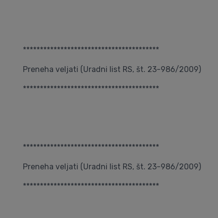
****************************************
Preneha veljati (Uradni list RS, št. 23-986/2009)
****************************************
****************************************
Preneha veljati (Uradni list RS, št. 23-986/2009)
****************************************