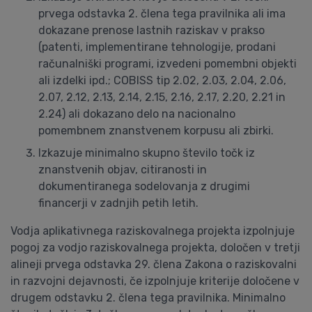
prvega odstavka 2. člena tega pravilnika ali ima
dokazane prenose lastnih raziskav v prakso
(patenti, implementirane tehnologije, prodani
računalniški programi, izvedeni pomembni objekti
ali izdelki ipd.; COBISS tip 2.02, 2.03, 2.04, 2.06,
2.07, 2.12, 2.13, 2.14, 2.15, 2.16, 2.17, 2.20, 2.21 in
2.24) ali dokazano delo na nacionalno
pomembnem znanstvenem korpusu ali zbirki.
Izkazuje minimalno skupno število točk iz
znanstvenih objav, citiranosti in
dokumentiranega sodelovanja z drugimi
financerji v zadnjih petih letih.
Vodja aplikativnega raziskovalnega projekta izpolnjuje
pogoj za vodjo raziskovalnega projekta, določen v tretji
alineji prvega odstavka 29. člena Zakona o raziskovalni
in razvojni dejavnosti, če izpolnjuje kriterije določene v
drugem odstavku 2. člena tega pravilnika. Minimalno