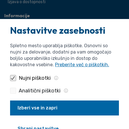
Izjava o dostopnosti
Informacije
O agenciji
Nastavitve zasebnosti
Splošne zadeve
Pravne zadeve
Spletno mesto uporablja piškotke. Osnovni so
nujni za delovanje, dodatni pa vam omogočajo
boljšo uporabniško izkušnjo in dostop do
kakovostne vsebine.
Preberite več o piškotkih.
Nujni piškotki
Analitični piškotki
Izberi vse in zapri
Politika zasebnosti
Piškotki
Izjava o dostopnosti
Pogoji uporabe
Produkcija
Shrani nastavitve