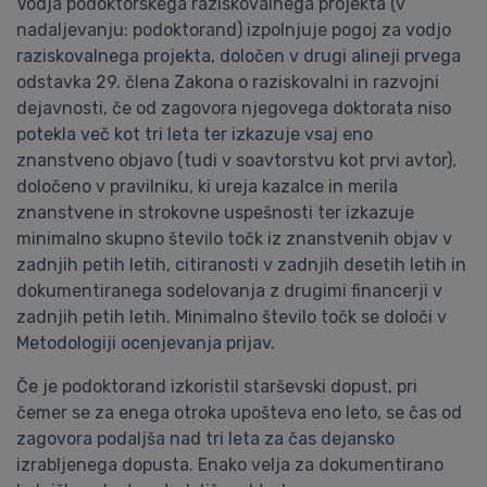
Vodja podoktorskega raziskovalnega projekta (v
nadaljevanju: podoktorand) izpolnjuje pogoj za vodjo
raziskovalnega projekta, določen v drugi alineji prvega
odstavka 29. člena Zakona o raziskovalni in razvojni
dejavnosti, če od zagovora njegovega doktorata niso
potekla več kot tri leta ter izkazuje vsaj eno
znanstveno objavo (tudi v soavtorstvu kot prvi avtor),
določeno v pravilniku, ki ureja kazalce in merila
znanstvene in strokovne uspešnosti ter izkazuje
minimalno skupno število točk iz znanstvenih objav v
zadnjih petih letih, citiranosti v zadnjih desetih letih in
dokumentiranega sodelovanja z drugimi financerji v
zadnjih petih letih. Minimalno število točk se določi v
Metodologiji ocenjevanja prijav.
Če je podoktorand izkoristil starševski dopust, pri
čemer se za enega otroka upošteva eno leto, se čas od
zagovora podaljša nad tri leta za čas dejansko
izrabljenega dopusta. Enako velja za dokumentirano