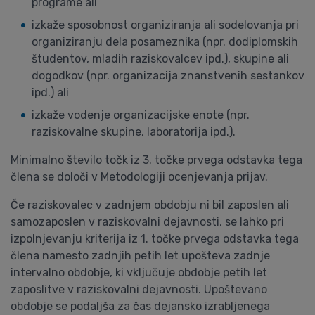
programe ali
izkaže sposobnost organiziranja ali sodelovanja pri
organiziranju dela posameznika (npr. dodiplomskih
študentov, mladih raziskovalcev ipd.), skupine ali
dogodkov (npr. organizacija znanstvenih sestankov
ipd.) ali
izkaže vodenje organizacijske enote (npr.
raziskovalne skupine, laboratorija ipd.).
Minimalno število točk iz 3. točke prvega odstavka tega
člena se določi v Metodologiji ocenjevanja prijav.
Če raziskovalec v zadnjem obdobju ni bil zaposlen ali
samozaposlen v raziskovalni dejavnosti, se lahko pri
izpolnjevanju kriterija iz 1. točke prvega odstavka tega
člena namesto zadnjih petih let upošteva zadnje
intervalno obdobje, ki vključuje obdobje petih let
zaposlitve v raziskovalni dejavnosti. Upoštevano
obdobje se podaljša za čas dejansko izrabljenega