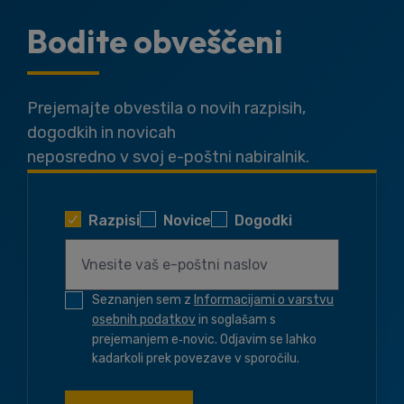
Bodite obveščeni
Prejemajte obvestila o novih razpisih,
dogodkih in novicah
neposredno v svoj e-poštni nabiralnik.
Razpisi
Novice
Dogodki
Seznanjen sem z
Informacijami o varstvu
osebnih podatkov
in soglašam s
prejemanjem e‑novic. Odjavim se lahko
kadarkoli prek povezave v sporočilu.