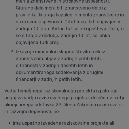
merila znanstvene in strokovne uspešnosti.
Citirano delo mora biti znanstveno delo iz
pravilnika, ki ureja kazalce in merila znanstvene in
strokovne uspešnosti. Citat mora biti objavljen v
zadnjih 10 letih. Avtocitat se ne upošteva. Dela, ki
se citirajo v obdobju zadnjih 10 let, so lahko
objavljena tudi prej.
Izkazuje minimalno skupno število točk iz
znanstvenih objav v zadnjih petih letih,
citiranosti v zadnjih desetih letih in
dokumentiranega sodelovanja z drugimi
financerji v zadnjih petih letih.
Vodja temeljnega raziskovalnega projekta izpolnjuje
pogoj za vodjo raziskovalnega projekta, določen v tretji
alineji prvega odstavka 29. člena Zakona o raziskovalni
in razvojni dejavnosti, če:
ima uspešno izvedene raziskovalne projekte ali