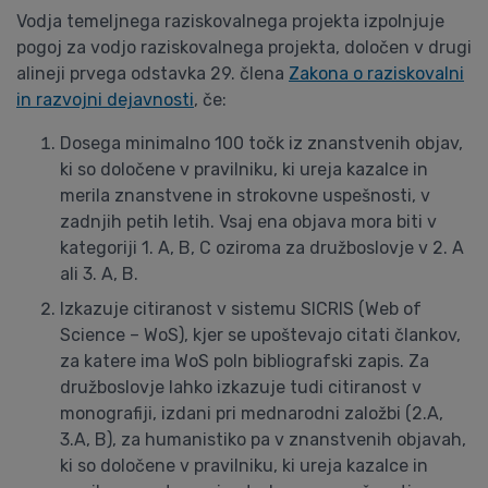
Vodja temeljnega raziskovalnega projekta izpolnjuje
pogoj za vodjo raziskovalnega projekta, določen v drugi
alineji prvega odstavka 29. člena
Zakona o raziskovalni
in razvojni dejavnosti
, če:
Dosega minimalno 100 točk iz znanstvenih objav,
ki so določene v pravilniku, ki ureja kazalce in
merila znanstvene in strokovne uspešnosti, v
zadnjih petih letih. Vsaj ena objava mora biti v
kategoriji 1. A, B, C oziroma za družboslovje v 2. A
ali 3. A, B.
Izkazuje citiranost v sistemu SICRIS (Web of
Science – WoS), kjer se upoštevajo citati člankov,
za katere ima WoS poln bibliografski zapis. Za
družboslovje lahko izkazuje tudi citiranost v
monografiji, izdani pri mednarodni založbi (2.A,
3.A, B), za humanistiko pa v znanstvenih objavah,
ki so določene v pravilniku, ki ureja kazalce in