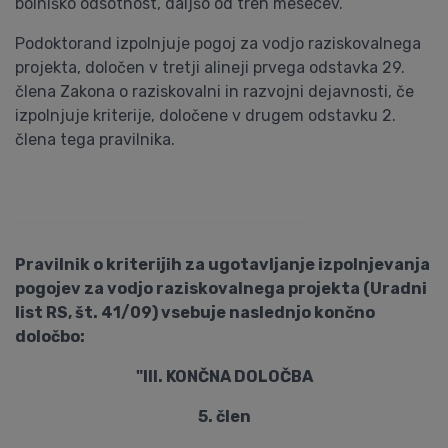
bolniško odsotnost, daljšo od treh mesecev.
Podoktorand izpolnjuje pogoj za vodjo raziskovalnega
projekta, določen v tretji alineji prvega odstavka 29.
člena Zakona o raziskovalni in razvojni dejavnosti, če
izpolnjuje kriterije, določene v drugem odstavku 2.
člena tega pravilnika.
Pravilnik o kriterijih za ugotavljanje izpolnjevanja
pogojev za vodjo raziskovalnega projekta (Uradni
list RS, št. 41/09) vsebuje naslednjo končno
določbo:
"III. KONČNA DOLOČBA
5. člen