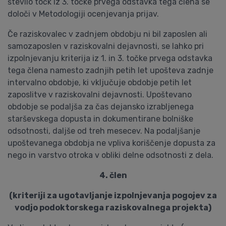
število točk iz 3. točke prvega odstavka tega člena se
določi v Metodologiji ocenjevanja prijav.
Če raziskovalec v zadnjem obdobju ni bil zaposlen ali
samozaposlen v raziskovalni dejavnosti, se lahko pri
izpolnjevanju kriterija iz 1. in 3. točke prvega odstavka
tega člena namesto zadnjih petih let upošteva zadnje
intervalno obdobje, ki vključuje obdobje petih let
zaposlitve v raziskovalni dejavnosti. Upoštevano
obdobje se podaljša za čas dejansko izrabljenega
starševskega dopusta in dokumentirane bolniške
odsotnosti, daljše od treh mesecev. Na podaljšanje
upoštevanega obdobja ne vpliva koriščenje dopusta za
nego in varstvo otroka v obliki delne odsotnosti z dela.
4. člen
(kriteriji za ugotavljanje izpolnjevanja pogojev za
vodjo podoktorskega raziskovalnega projekta)