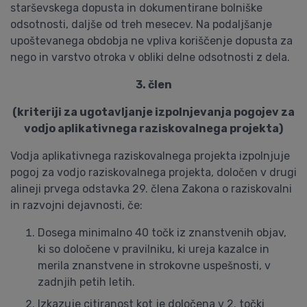
starševskega dopusta in dokumentirane bolniške
odsotnosti, daljše od treh mesecev. Na podaljšanje
upoštevanega obdobja ne vpliva koriščenje dopusta za
nego in varstvo otroka v obliki delne odsotnosti z dela.
3. člen
(kriteriji za ugotavljanje izpolnjevanja pogojev za
vodjo aplikativnega raziskovalnega projekta)
Vodja aplikativnega raziskovalnega projekta izpolnjuje
pogoj za vodjo raziskovalnega projekta, določen v drugi
alineji prvega odstavka 29. člena Zakona o raziskovalni
in razvojni dejavnosti, če:
Dosega minimalno 40 točk iz znanstvenih objav,
ki so določene v pravilniku, ki ureja kazalce in
merila znanstvene in strokovne uspešnosti, v
zadnjih petih letih.
Izkazuje citiranost kot je določena v 2. točki