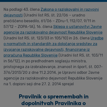
Na podlagi 43. člena
Zakona o raziskovalni in razvojni
dejavnosti
(Uradni list RS, št. 22/06 – uradno
prečiščeno besedilo, 61/06 – ZDru-1, 112/07, 9/11 in
57/12 – ZOPA-1A), 16. člena
Sklepa o ustanovitvi Javne
agencije za raziskovalno dejavnost Republike Slovenije
(Uradni list RS, št. 123/03 in 105/10) in 26. člena
Uredbe
o normativih in standardih za določanje sredstev za
izvajanje raziskovalne dejavnosti, financirane iz
proračuna Republike Slovenije
(Uradni list RS, št. 103/11
in 56/12), in po predhodnem soglasju ministra,
pristojnega za izobraževanje, znanost in šport, št. 007-
376/2013/20 z dne 11.2.2014, je Upravni odbor Javne
agencije za raziskovalno dejavnost Republike Slovenije
na 1. dopisni seji dne 27. 2. 2014 sprejel
Pravilnik o spremembah in
dopolnitvah Pravilnika o