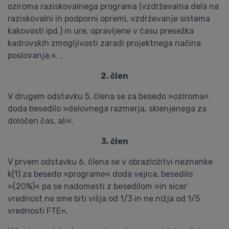
oziroma raziskovalnega programa (vzdrževalna dela na
raziskovalni in podporni opremi, vzdrževanje sistema
kakovosti ipd.) in ure, opravljene v času presežka
kadrovskih zmogljivosti zaradi projektnega načina
poslovanja.«. .
2. člen
V drugem odstavku 5. člena se za besedo »oziroma«
doda besedilo »delovnega razmerja, sklenjenega za
določen čas, ali«.
3. člen
V prvem odstavku 6. člena se v obrazložitvi neznanke
k(1) za besedo »programe« doda vejica, besedilo
»(20%)« pa se nadomesti z besedilom »in sicer
vrednost ne sme biti višja od 1/3 in ne nižja od 1/5
vrednosti FTE«.