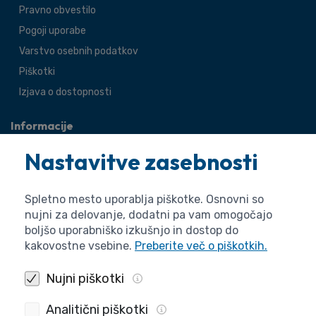
Pravno obvestilo
Pogoji uporabe
Varstvo osebnih podatkov
Piškotki
Izjava o dostopnosti
Informacije
O agenciji
Nastavitve zasebnosti
Splošne zadeve
Pravne zadeve
Spletno mesto uporablja piškotke. Osnovni so
nujni za delovanje, dodatni pa vam omogočajo
boljšo uporabniško izkušnjo in dostop do
kakovostne vsebine.
Preberite več o piškotkih.
Nujni piškotki
Analitični piškotki