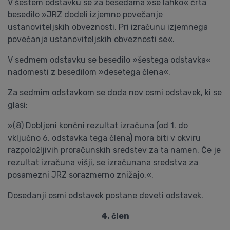
V šestem odstavku se za besedama »se lahko« črta
besedilo »JRZ dodeli izjemno povečanje
ustanoviteljskih obveznosti. Pri izračunu izjemnega
povečanja ustanoviteljskih obveznosti se«.
V sedmem odstavku se besedilo »šestega odstavka«
nadomesti z besedilom »desetega člena«.
Za sedmim odstavkom se doda nov osmi odstavek, ki se
glasi:
»(8) Dobljeni končni rezultat izračuna (od 1. do
vključno 6. odstavka tega člena) mora biti v okviru
razpoložljivih proračunskih sredstev za ta namen. Če je
rezultat izračuna višji, se izračunana sredstva za
posamezni JRZ sorazmerno znižajo.«.
Dosedanji osmi odstavek postane deveti odstavek.
4. člen