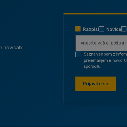
Razpisi
Novice
in novicah
Seznanjen sem z
Infor
prejemanjem e‑novic. O
sporočilu.
Prijavite se