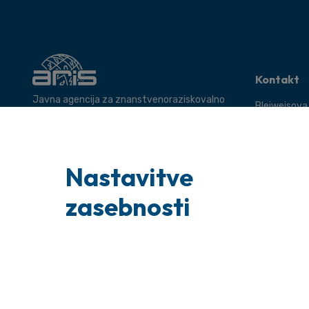
Kontakt
Javna agencija za znanstvenoraziskovalno
Bleiweisova
in inovacijsko dejavnost Republike Slovenije.
Ljubljana
Tel: +386 1
Uradna pošt
Nastavitve
glavnapisarn
Poizvedbe: i
zasebnosti