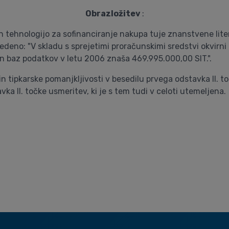
Obrazložitev
:
in tehnologijo za sofinanciranje nakupa tuje znanstvene lit
edeno: "V skladu s sprejetimi proračunskimi sredstvi okvirni
in baz podatkov v letu 2006 znaša 469.995.000,00 SIT.".
 tipkarske pomanjkljivosti v besedilu prvega odstavka II. t
 II. točke usmeritev, ki je s tem tudi v celoti utemeljena.