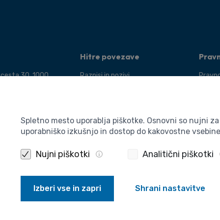
Hitre povezave
Prav
 cesta 30, 1000
Razpisi in pozivi
Pravno
Dogodki
Pogoji
 400 5910
Novice
Varstv
a:
Publikacije
Piškot
Spletno mesto uporablja piškotke. Osnovni so nujni z
a@aris-rs.si
uporabniško izkušnjo in dostop do kakovostne vsebin
Izjava
nfo@aris-rs.si
Nujni piškotki
Analitični piškotki
Izberi vse in zapri
Shrani nastavitve