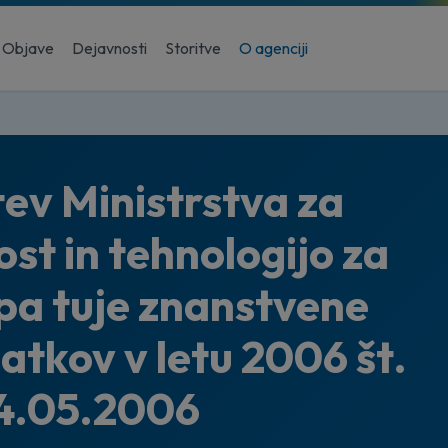
Objave
Dejavnosti
Storitve
O agenciji
v Ministrstva za
ost in tehnologijo za
pa tuje znanstvene
datkov v letu 2006 št.
4.05.2006