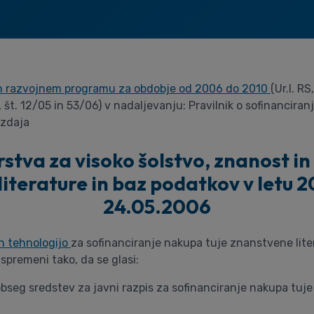
in razvojnem programu za obdobje od 2006 do 2010
(Ur.l. RS
S, št. 12/05 in 53/06) v nadaljevanju: Pravilnik o sofinancir
izdaja
tva za visoko šolstvo, znanost in 
iterature in baz podatkov v letu 
24.05.2006
in tehnologijo
za sofinanciranje nakupa tuje znanstvene lite
spremeni tako, da se glasi:
 obseg sredstev za javni razpis za sofinanciranje nakupa tuj