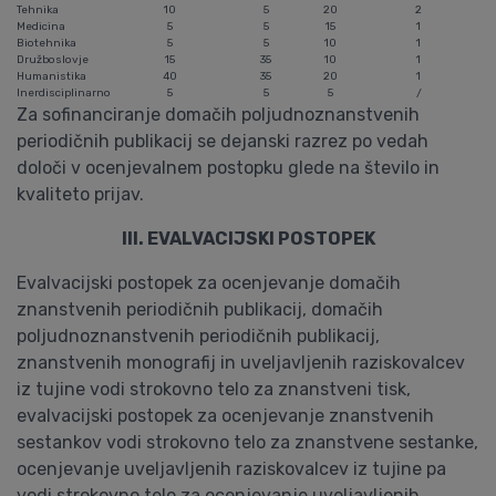
Tehnika
10
5
20
2
Medicina
5
5
15
1
Biotehnika
5
5
10
1
Družboslovje
15
35
10
1
Humanistika
40
35
20
1
Inerdisciplinarno
5
5
5
/
Za sofinanciranje domačih poljudnoznanstvenih
periodičnih publikacij se dejanski razrez po vedah
določi v ocenjevalnem postopku glede na število in
kvaliteto prijav.
III. EVALVACIJSKI POSTOPEK
Evalvacijski postopek za ocenjevanje domačih
znanstvenih periodičnih publikacij, domačih
poljudnoznanstvenih periodičnih publikacij,
znanstvenih monografij in uveljavljenih raziskovalcev
iz tujine vodi strokovno telo za znanstveni tisk,
evalvacijski postopek za ocenjevanje znanstvenih
sestankov vodi strokovno telo za znanstvene sestanke,
ocenjevanje uveljavljenih raziskovalcev iz tujine pa
vodi strokovno telo za ocenjevanje uveljavljenih