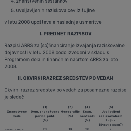
znanstvenih sestankov
uveljavljenih raziskovalcev iz tujine
v letu 2008 upoštevale naslednje usmeritve:
I. PREDMET RAZPISOV
Razpisi ARRS za (so)financiranje izvajanja raziskovalne
dejavnosti v letu 2008 bodo izvedeni v skladu s
Programom dela in finančnim načrtom ARRS za leto
2008.
II. OKVIRNI RAZREZ SREDSTEV PO VEDAH
Okvirni razrez sredstev po vedah za posamezne razpise
1
je sledeč
:
(1)
(3)
(4)
(5)
Znanstvene
Dom. znanstvene
Monografije
Znan.
Uveljavljeni
vede
period. publ.
(%)
sestanki
raziskovalci iz
(%)
(%)
tujine
(število oseb))
Naravoslovje
20
10
20
2