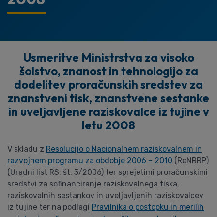
Usmeritve Ministrstva za visoko
šolstvo, znanost in tehnologijo za
dodelitev proračunskih sredstev za
znanstveni tisk, znanstvene sestanke
in uveljavljene raziskovalce iz tujine v
letu 2008
V skladu z
Resolucijo o Nacionalnem raziskovalnem in
razvojnem programu za obdobje 2006 – 2010
(ReNRRP)
(Uradni list RS, št. 3/2006) ter sprejetimi proračunskimi
sredstvi za sofinanciranje raziskovalnega tiska,
raziskovalnih sestankov in uveljavljenih raziskovalcev
iz tujine ter na podlagi
Pravilnika o postopku in merilih