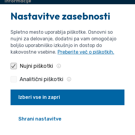
Informacije
O agenciji
Nastavitve zasebnosti
Splošne zadeve
Pravne zadeve
Spletno mesto uporablja piškotke. Osnovni so
nujni za delovanje, dodatni pa vam omogočajo
boljšo uporabniško izkušnjo in dostop do
kakovostne vsebine.
Preberite več o piškotkih.
Nujni piškotki
Analitični piškotki
Izberi vse in zapri
Politika zasebnosti
Piškotki
Izjava o dostopnosti
Pogoji uporabe
Produkcija
Shrani nastavitve
© 2026 ARIS. Vse pravice pridržane.