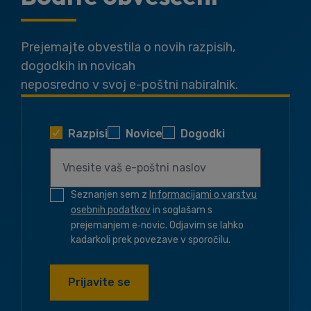
Prejemajte obvestila o novih razpisih,
dogodkih in novicah
neposredno v svoj e-poštni nabiralnik.
Razpisi
Novice
Dogodki
Seznanjen sem z
Informacijami o varstvu
osebnih podatkov
in soglašam s
prejemanjem e‑novic. Odjavim se lahko
kadarkoli prek povezave v sporočilu.
Prijavite se