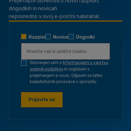
Prejemajte obvestila o novih razpisih,
dogodkih in novicah
neposredno v svoj e-poštni nabiralnik.
Razpisi
Novice
Dogodki
Seznanjen sem z
Informacijami o varstvu
osebnih podatkov
in soglašam s
prejemanjem e‑novic. Odjavim se lahko
kadarkoli prek povezave v sporočilu.
Prijavite se