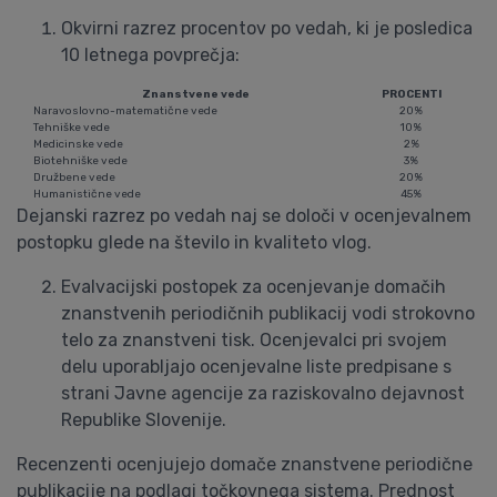
Okvirni razrez procentov po vedah, ki je posledica
10 letnega povprečja:
Znanstvene vede
PROCENTI
Naravoslovno-matematične vede
20%
Tehniške vede
10%
Medicinske vede
2%
Biotehniške vede
3%
Družbene vede
20%
Humanistične vede
45%
Dejanski razrez po vedah naj se določi v ocenjevalnem
postopku glede na število in kvaliteto vlog.
Evalvacijski postopek za ocenjevanje domačih
znanstvenih periodičnih publikacij vodi strokovno
telo za znanstveni tisk. Ocenjevalci pri svojem
delu uporabljajo ocenjevalne liste predpisane s
strani Javne agencije za raziskovalno dejavnost
Republike Slovenije.
Recenzenti ocenjujejo domače znanstvene periodične
publikacije na podlagi točkovnega sistema. Prednost