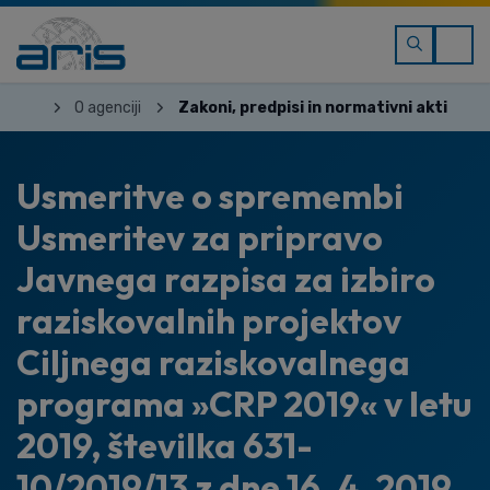
O agenciji
Zakoni, predpisi in normativni akti
Usmeritve o spremembi
Usmeritev za pripravo
Javnega razpisa za izbiro
raziskovalnih projektov
Ciljnega raziskovalnega
programa »CRP 2019« v letu
2019, številka 631-
10/2019/13 z dne 16. 4. 2019