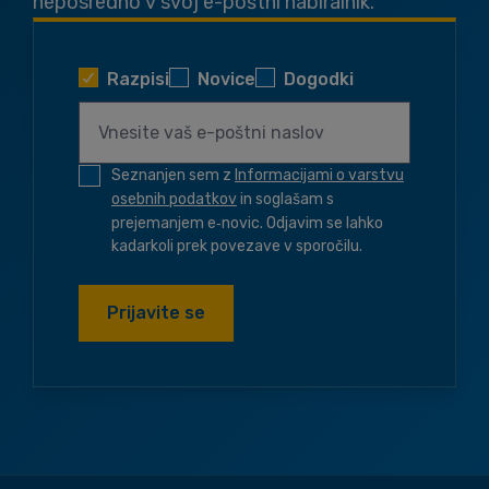
neposredno v svoj e-poštni nabiralnik.
Razpisi
Novice
Dogodki
Seznanjen sem z
Informacijami o varstvu
osebnih podatkov
in soglašam s
prejemanjem e‑novic. Odjavim se lahko
kadarkoli prek povezave v sporočilu.
Prijavite se