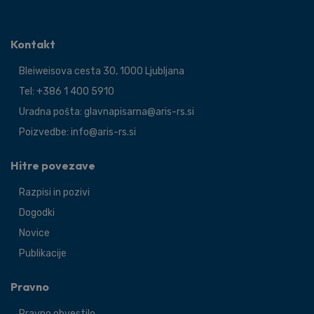
Kontakt
Bleiweisova cesta 30, 1000 Ljubljana
Tel: +386 1 400 5910
Uradna pošta: glavnapisarna@aris-rs.si
Poizvedbe: info@aris-rs.si
Hitre povezave
Razpisi in pozivi
Dogodki
Novice
Publikacije
Pravno
Pravno obvestilo