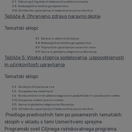
3.7.
Vključujoč trg dela in kakovostna delovna mesta
3.8.
Nizkoogljično krožno gospodarstvo
3.12.
Učinkovito upravljanje in kakovostne javne storitve
Težišče 4: Ohranjeno zdravo naravno okolje
Tematski sklopi:
4.1.
Zdravo in aktivno življenje
4.8.
Nizkoogljično krožno gospodarstvo
4.9.
Trajnostno upravljanje naravnih virov
4.11.
Varna in globalno odgovorna Slovenija
Težišče 5: Visoka stopnja sodelovanja, usposobljenosti
in učinkovitosti upravljanja
Tematski sklopi:
5.3.
Dostojno življenje za vse
5.5.
Gospodarska stabilnost
5.6.
Konkurenčen in družbeno odgovoren podjetniški in raziskovalni sektor
5.10.
Zaupanja vreden pravni sistem
5.11.
Varna in globalno odgovorna Slovenija
5.12.
Učinkovito upravljanje in kakovostne javne storitve
Predloge prednostnih tem po posameznih tematskih
sklopih v skladu s temi Usmeritvami sprejme
Programski svet Ciljnega raziskovalnega programa