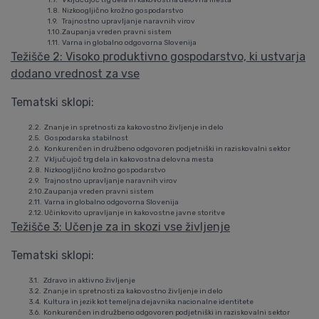
1.7.
Vključujoč trg dela in kakovostna delovna mesta
1.8.
Nizkoogljično krožno gospodarstvo
1.9.
Trajnostno upravljanje naravnih virov
1.10.
Zaupanja vreden pravni sistem
1.11.
Varna in globalno odgovorna Slovenija
Težišče 2: Visoko produktivno gospodarstvo, ki ustvarja
dodano vrednost za vse
Tematski sklopi:
2.2.
Znanje in spretnosti za kakovostno življenje in delo
2.5.
Gospodarska stabilnost
2.6.
Konkurenčen in družbeno odgovoren podjetniški in raziskovalni sektor
2.7.
Vključujoč trg dela in kakovostna delovna mesta
2.8.
Nizkoogljično krožno gospodarstvo
2.9.
Trajnostno upravljanje naravnih virov
2.10.
Zaupanja vreden pravni sistem
2.11.
Varna in globalno odgovorna Slovenija
2.12.
Učinkovito upravljanje in kakovostne javne storitve
Težišče 3: Učenje za in skozi vse življenje
Tematski sklopi:
3.1.
Zdravo in aktivno življenje
3.2.
Znanje in spretnosti za kakovostno življenje in delo
3.4.
Kultura in jezik kot temeljna dejavnika nacionalne identitete
3.6.
Konkurenčen in družbeno odgovoren podjetniški in raziskovalni sektor