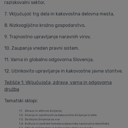
raziskovalni sektor,
7. Vključujoč trg dela in kakovostna delovna mesta,
8. Nizkoogljično krožno gospodarstvo,
9. Trajnostno upravljanje naravnih virov,
10. Zaupanja vreden pravni sistem,
11. Varna in globalno odgovorna Slovenija,
12. Učinkovito upravljanje in kakovostne javne storitve.
Težišče 1: Vključujoča, zdrava, varna in odgovorna
družba
Tematski sklopi:
1.1.
Zdravo in aktivno življenje
1.2.
Znanje in spretnosti za kakovostno življenje in delo
1.3.
Dostojno življenje za vse
1.4.
Kultura in jezik kot temeljna dejavnika nacionalne identitete