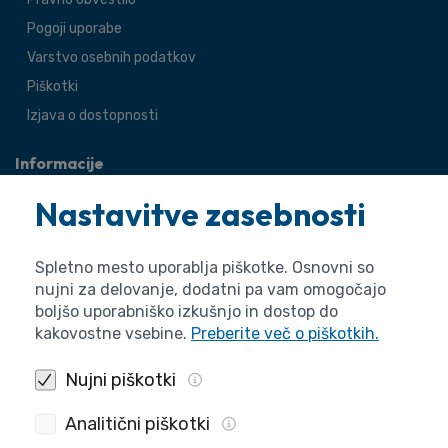
Pogoji uporabe
Varstvo osebnih podatkov
Piškotki
Izjava o dostopnosti
Informacije
O agenciji
Nastavitve zasebnosti
Splošne zadeve
Pravne zadeve
Spletno mesto uporablja piškotke. Osnovni so
nujni za delovanje, dodatni pa vam omogočajo
boljšo uporabniško izkušnjo in dostop do
kakovostne vsebine.
Preberite več o piškotkih.
Nujni piškotki
Analitični piškotki