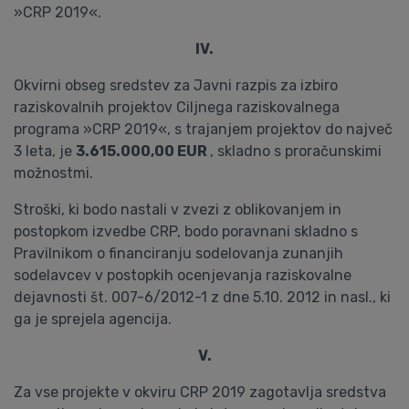
»CRP 2019«.
IV.
Okvirni obseg sredstev za Javni razpis za izbiro
raziskovalnih projektov Ciljnega raziskovalnega
programa »CRP 2019«, s trajanjem projektov do največ
3 leta, je
3.615.000,00 EUR
, skladno s proračunskimi
možnostmi.
Stroški, ki bodo nastali v zvezi z oblikovanjem in
postopkom izvedbe CRP, bodo poravnani skladno s
Pravilnikom o financiranju sodelovanja zunanjih
sodelavcev v postopkih ocenjevanja raziskovalne
dejavnosti št. 007-6/2012-1 z dne 5.10. 2012 in nasl., ki
ga je sprejela agencija.
V.
Za vse projekte v okviru CRP 2019 zagotavlja sredstva