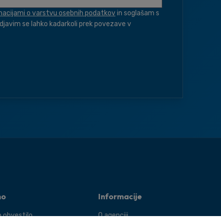
macijami o varstvu osebnih podatkov
in soglašam s
djavim se lahko kadarkoli prek povezave v
no
Informacije
 obvestilo
O agenciji