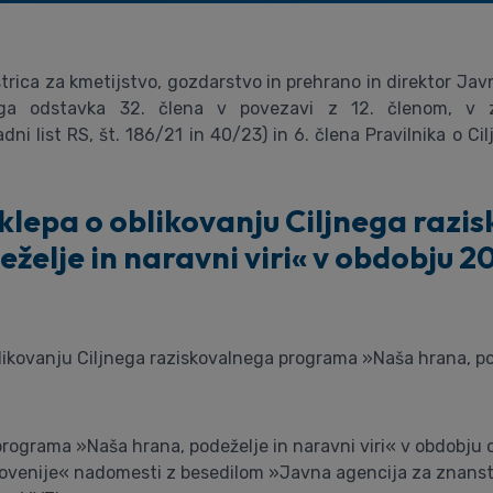
istrica za kmetijstvo, gozdarstvo in prehrano in direktor J
gega odstavka 32. člena v povezavi z 12. členom, v 
ni list RS, št. 186/21 in 40/23) in 6. člena Pravilnika o Cil
klepa o oblikovanju Ciljnega raz
želje in naravni viri« v obdobju 
likovanju Ciljnega raziskovalnega programa »Naša hrana, po
 programa »Naša hrana, podeželje in naravni viri« v obdobju
lovenije« nadomesti z besedilom »Javna agencija za znanst