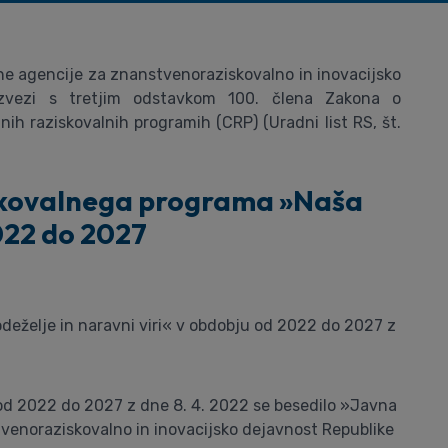
avne agencije za znanstvenoraziskovalno in inovacijsko
zvezi s tretjim odstavkom 100. člena Zakona o
jnih raziskovalnih programih (CRP) (Uradni list RS, št.
iskovalnega programa »Naša
2022 do 2027
deželje in naravni viri« v obdobju od 2022 do 2027 z
 od 2022 do 2027 z dne 8. 4. 2022 se besedilo »Javna
venoraziskovalno in inovacijsko dejavnost Republike