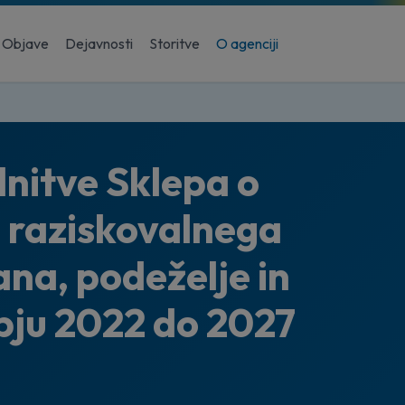
Objave
Dejavnosti
Storitve
O agenciji
nitve Sklepa o
a raziskovalnega
na, podeželje in
obju 2022 do 2027