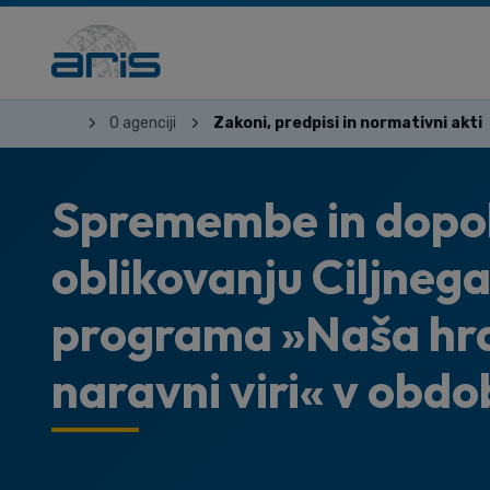
O agenciji
Zakoni, predpisi in normativni akti
Spremembe in dopol
oblikovanju Ciljneg
programa »Naša hra
naravni viri« v obd