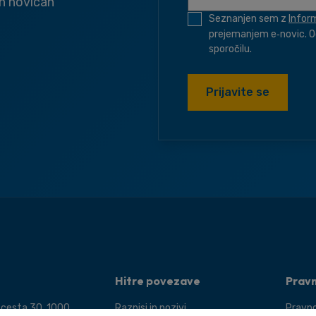
in novicah
Seznanjen sem z
Infor
prejemanjem e‑novic. O
sporočilu.
Prijavite se
Hitre povezave
Prav
 cesta 30, 1000
Razpisi in pozivi
Pravno