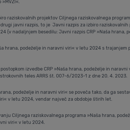
o »MVZI«.
iro raziskovalnih projektov Ciljnega raziskovalnega program
rugi javni razpis, to je Javni razpis za izbiro raziskovaln
024 (v nadaljnjem besedilu: Javni razpis CRP »Naša hrana, po
a hrana, podeželje in naravni viri« v letu 2024 s trajanjem 
in postopkom izvedbe CRP »Naša hrana, podeželje in naravni vi
 strokovnih teles ARRS št. 007-6/2023-1 z dne 20. 4. 2023.
na, podeželje in naravni viri« se poveča tako, da ga sesta
ri« v letu 2024, vendar največ za obdobje štirih let.
vanju Ciljnega raziskovalnega programa »Naša hrana, podeže
ni viri« v letu 2024.