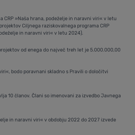
a CRP »Naša hrana, podeželje in naravni viri« v letu
ih projektov Ciljnega raziskovalnega programa CRP
deželje in naravni viri« v letu 2024).
projektov od enega do največ treh let je 5.000.000,00
ri«, bodo poravnani skladno s Pravili o določitvi
vlja 10 članov. Člani so imenovani za izvedbo Javnega
lje in naravni viri« v obdobju 2022 do 2027 izvede