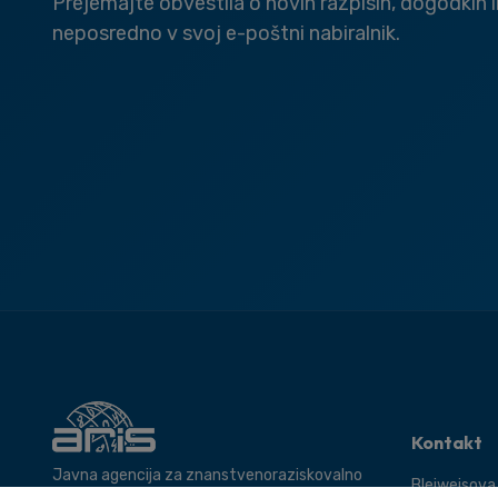
Prejemajte obvestila o novih razpisih, dogodkih 
neposredno v svoj e-poštni nabiralnik.
Kontakt
Javna agencija za znanstvenoraziskovalno
Bleiweisova