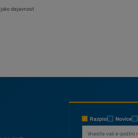
ijsko dejavnost
Razpisi
Novice