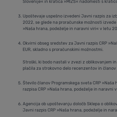
Slovenije« in kratica »MIZŠ« nadomesti s kratic
Upoštevaje uspešno izvedeni Javni razpis za izb
2022, se glede na proračunske možnosti izvede d
»Naša hrana, podeželje in naravni viri« v letu 2
Okvirni obseg sredstev za Javni razpis CRP »Naš
EUR, skladno s proračunskimi možnostmi.
Stroški, ki bodo nastali v zvezi z oblikovanjem 
plačila za strokovno delo recenzentov in članov
Število članov Programskega sveta CRP »Naša hra
razpisa CRP »Naša hrana, podeželje in naravni vi
Agencija ob upoštevanju določb Sklepa o obliko
Javni razpis CRP »Naša hrana, podeželje in narav