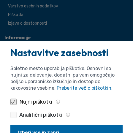
Varstvo osebnih podatkov
Piškotki
Izjava o dostopnosti
Informacije
O agenciji
Nastavitve zasebnosti
Splošne zadeve
Pravne zadeve
Spletno mesto uporablja piškotke. Osnovni so
nujni za delovanje, dodatni pa vam omogočajo
boljšo uporabniško izkušnjo in dostop do
kakovostne vsebine.
Preberite več o piškotkih.
Nujni piškotki
Analitični piškotki
Izberi vse in zapri