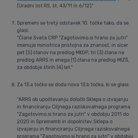
(Uradni list RS, št. 43/11 in 6/12)."
Spremeni se tretji odstavek 10. točke tako, da se
glasi:
"Člane Sveta CRP "Zagotovimo.si hrano za jutri"
imenuje ministrica pristojna za znanost, in sicer
pet (5) članov na predlog MKGP, tri (3) člane na
predlog ARRS in enega (1) člana na predlog MIZŠ,
za obdobje štirih (4) let."
Za 13.a točko se doda nova 13.b točka, ki se glasi:
"ARRS ob upoštevanju določb Sklepa o izvajanju
in financiranju Ciljnega raziskovalnega programa
"Zagotovimo.si hrano za jutri" v obdobju 2011 do
2020 in Sprememb in dopolnitev Sklepa o
izvajanju in financiranju Ciljnega raziskovalnega
programa "Zagotovimo.si hrano za jutri" v obdobju