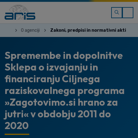
O agenciji
Zakoni, predpisi in normativni akti
Spremembe in dopolnitve
Sklepa o izvajanju in
financiranju Ciljnega
raziskovalnega programa
»Zagotovimo.si hrano za
jutri« v obdobju 2011 do
2020