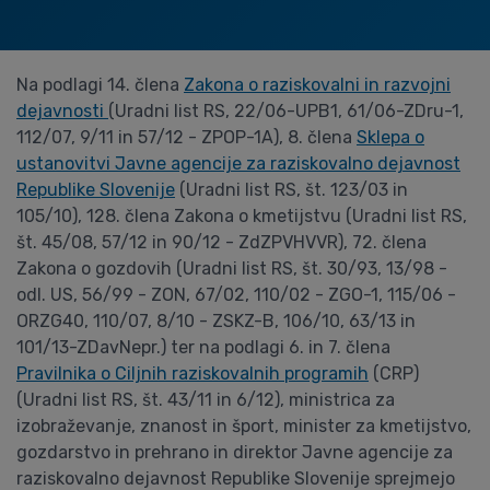
Na podlagi 14. člena
Zakona o raziskovalni in razvojni
dejavnosti
(Uradni list RS, 22/06-UPB1, 61/06-ZDru-1,
112/07, 9/11 in 57/12 - ZPOP-1A), 8. člena
Sklepa o
ustanovitvi Javne agencije za raziskovalno dejavnost
Republike Slovenije
(Uradni list RS, št. 123/03 in
105/10), 128. člena Zakona o kmetijstvu (Uradni list RS,
št. 45/08, 57/12 in 90/12 - ZdZPVHVVR), 72. člena
Zakona o gozdovih (Uradni list RS, št. 30/93, 13/98 -
odl. US, 56/99 - ZON, 67/02, 110/02 - ZGO-1, 115/06 -
ORZG40, 110/07, 8/10 - ZSKZ-B, 106/10, 63/13 in
101/13-ZDavNepr.) ter na podlagi 6. in 7. člena
Pravilnika o Ciljnih raziskovalnih programih
(CRP)
(Uradni list RS, št. 43/11 in 6/12), ministrica za
izobraževanje, znanost in šport, minister za kmetijstvo,
gozdarstvo in prehrano in direktor Javne agencije za
raziskovalno dejavnost Republike Slovenije sprejmejo